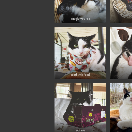
caught you too
scarf with food
eat me