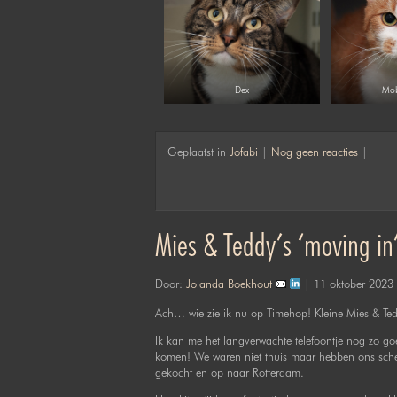
Dex
Mob
Geplaatst in
Jofabi
|
Nog geen reacties
|
Mies & Teddy’s ‘moving in
Door:
Jolanda Boekhout
| 11 oktober 2023
Ach… wie zie ik nu op Timehop! Kleine Mies & Tedd
Ik kan me het langverwachte telefoontje nog zo g
komen! We waren niet thuis maar hebben ons sch
gekocht en op naar Rotterdam.