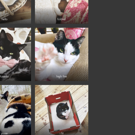
hello
folded
tuxedo
high five
pose
i fit