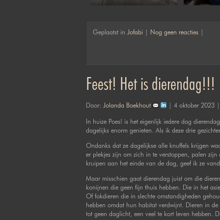
Geplaatst in
Jofabi
|
Nog geen reacties
|
Feest! Het is dierendag!!!
Door:
Jolanda Boekhout
| 4 oktober 2023 
In huize Poes! is het eigenlijk iedere dag dierenda
dagelijks enorm genieten. Als ik deze drie gezichte
Ondanks dat ze dagelijkse alle knuffels krijgen waa
er plekjes zijn om zich in te verstoppen, palen zij
kruipen aan het einde van de dag, geef ik ze vand
Maar misschien gaat dierendag juist om die diere
konijnen die geen fijn thuis hebben. Die in het as
Of fokdieren die in slechte omstandigheden gehoud
hebben omdat hun habitat verdwijnt. Dieren in de b
tot geen daglicht, een veel te kort leven hebben. 