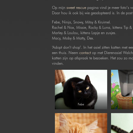
Op mijn
sweet rescue
pagina vind je meer foto’s va
Daar hou ik ook bij wie geadopteerd is. In de post 
Febe, Ninja, Snowy, Mitsy & Kruimel.
Rachel & Nox, Missie, Rocky & Luna, kittens Tip & 
Marley & Loulou, kittens Lapje en zusjes.
Macy, Moby & Matty, Dex.
‘Adopt don’t shop’. In het asiel zitten katten met e
een thuis. Neem
contact
op met Dierenasiel Walche
katten zijn op afspraak te bezoeken. Het zou zo mo
vinden.
Febe