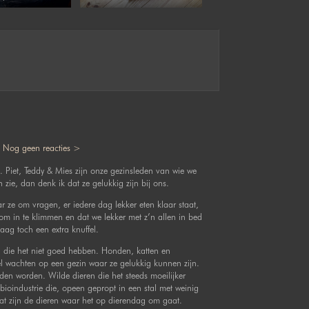
|
Nog geen reacties >
g. Piet, Teddy & Mies zijn onze gezinsleden van wie we
n zie, dan denk ik dat ze gelukkig zijn bij ons.
r ze om vragen, er iedere dag lekker eten klaar staat,
n om in te klimmen en dat we lekker met z’n allen in bed
aag toch een extra knuffel.
n die het niet goed hebben. Honden, katten en
iel wachten op een gezin waar ze gelukkig kunnen zijn.
en worden. Wilde dieren die het steeds moeilijker
ioindustrie die, opeen gepropt in een stal met weinig
Dat zijn de dieren waar het op dierendag om gaat.