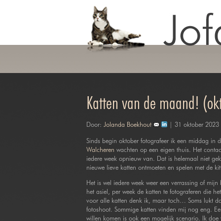
Katten van de maand! (ok
Door:
Jolanda Boekhout
| 31 oktober 2023
Sinds begin oktober fotografeer ik een middag in 
Walcheren
wachten op een eigen thuis. Het contact
iedere week opnieuw van. Dat is helemaal niet ge
nieuwe lieve katten ontmoeten en spelen met de kit
Het is wel iedere week weer een verrassing of mijn 
het asiel, per week de katten te fotograferen die h
voor alle katten denk ik, maar toch… Soms lukt dat
fotoshoot. Sommige katten vinden mij nog eng. Een 
willen komen is ook een mogelijk scenario. Ik doe 