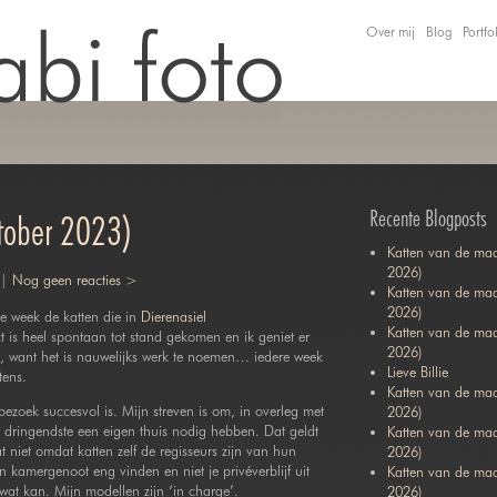
Over mij
Blog
Portfo
Recente Blogposts
tober 2023)
Katten van de maa
2026)
 |
Nog geen reacties >
Katten van de maa
2026)
de week de katten die in
Dierenasiel
Katten van de ma
 is heel spontaan tot stand gekomen en ik geniet er
2026)
k, want het is nauwelijks werk te noemen… iedere week
Lieve Billie
tens.
Katten van de maa
bezoek succesvol is. Mijn streven is om, in overleg met
2026)
et dringendste een eigen thuis nodig hebben. Dat geldt
Katten van de ma
 niet omdat katten zelf de regisseurs zijn van hun
2026)
kamergenoot eng vinden en niet je privéverblijf uit
Katten van de maa
wat kan. Mijn modellen zijn ‘in charge’.
2026)