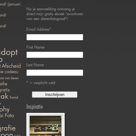
nd! (januari
Na je aanmelding ontvang je
direct mijn gratis eboek "avonturen
and!
van een dierenfotograaf"!
and!
Email Address
*
First Name
adopt
p
Last Name
t
Afscheid
ie
cadeau
ie met dieren
* = verplicht veld
afie
gratis
eak
hond
e
Inspiratie
phy
bi Foto
rafie
efoon