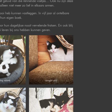
Het geluid van die rennende voetjes… Ook nu zijn deze
alleen niet meer zo lief in elkaars armen.
mooi heb kunnen vastleggen. In vijf jaar al ontelbare
t hun eigen boek.
 hun dagelijkse nooit vervelende fratsen. En ook blij
oi leven bij ons hebben kunnen geven.
ing sisters
caught you