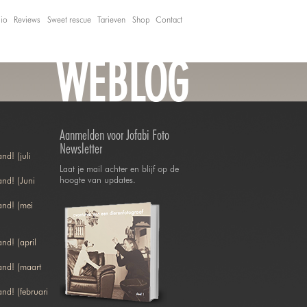
lio
Reviews
Sweet rescue
Tarieven
Shop
Contact
WEBLOG
Aanmelden voor Jofabi Foto
Newsletter
nd! (juli
Laat je mail achter en blijf op de
hoogte van updates.
nd! (Juni
and! (mei
nd! (april
and! (maart
nd! (februari