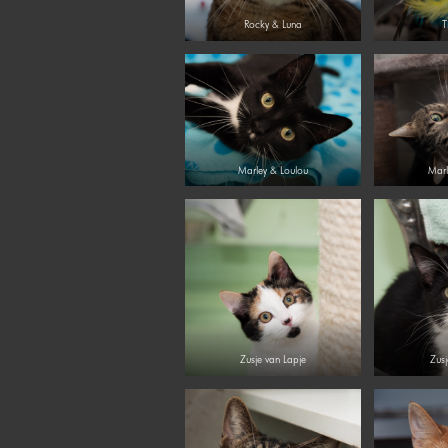
Rocky & Luna
T
Marley & Loulou
Marl
Zusje van Lapje
Zusj