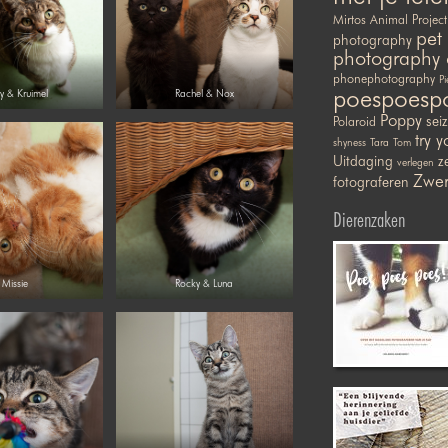
Mirtos Animal Project
pet
photography
photography 
phonephotography
Pi
poespoesp
y & Kruimel
Rachel & Nox
Poppy
sei
Polaroid
try y
shyness
Tara
Tom
Uitdaging
ze
verlegen
Zwer
fotograferen
Dierenzaken
Missie
Rocky & Luna