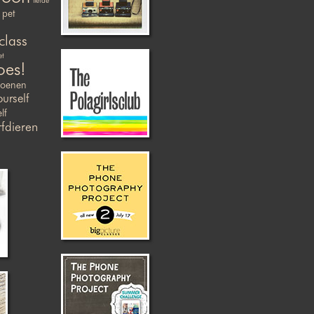
liefde
pet
class
et
oes!
zoenen
ourself
lf
fdieren