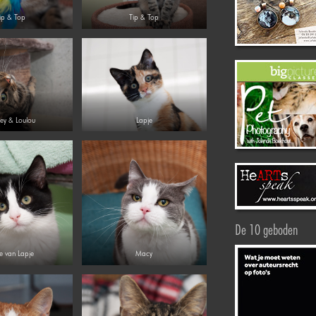
ip & Top
Tip & Top
ey & Loulou
Lapje
De 10 geboden
e van Lapje
Macy