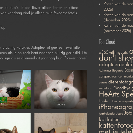
Katten van de maa
n de duo’s, ik-ben-liever-alleen-katten en kittens.
2026)
van vandaag vind je alleen mijn favoriete foto’s.
Katten van de ma
(december 2025)
Katten van de ma
Top.
(november 2025)
Tag Cloud
en prachtig karakter. Adopteer of geef een zwerfkitten
a365withmycats
ren als je op zoek bent naar een pluizig gezinslid. De
don't sho
oi zijn als ze allemaal dit jaar nog hun ‘forever home’
adopteereenka
Bosn
Alzheimer
Begonia
catspiration
communicat
dierenfotogr
cursus
Goodbye
eerbetoon
HeArts Sp
honden
Hummie
inspirati
iPhoneogra
Ninja
Snowy
Jofa
jaarkalender
Jesse
kat
katten
kattenfotog
met je tel