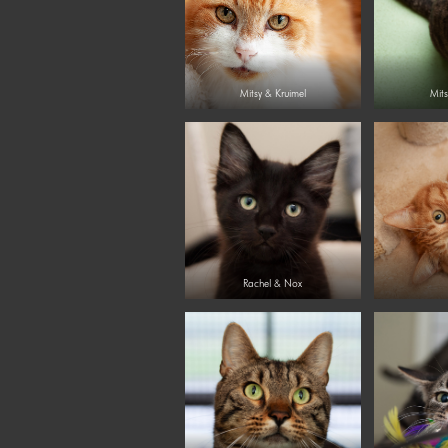
Mitsy & Kruimel
Mits
Rachel & Nox