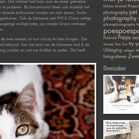
ezen. Dat verhaal had haar over de streep getrokken
Mirtos Animal Project
 te proberen. Bij binnenkomst bleek ook duidelijk het
pet
photography
tje draaide enthousiast rondjes om mijn benen, Smilla
photography 
logeerkamer. Ook de fotosessie met Will & Grace verliep
wsgierige mollige kater, zijn maatje Grace verdween
phonephotography
Pi
poespoesp
en.
Poppy
sei
Polaroid
m de twee meisjes uit hun schulp te laten kruipen. Dat
try y
rd beloond. Aan het eind van de fotosessie had ik de
shyness
Tara
Tom
Uitdaging
ze
 eng vonden en met me durfden te spelen. Dat heeft
verlegen
Zwer
fotograferen
Dierenzaken