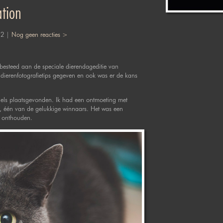
ation
12 |
Nog geen reacties >
besteed aan de speciale dierendageditie van
 dierenfotografietips gegeven en ook was er de kans
dels plaatsgevonden. Ik had een ontmoeting met
ue, één van de gelukkige winnaars. Het was een
et onthouden.