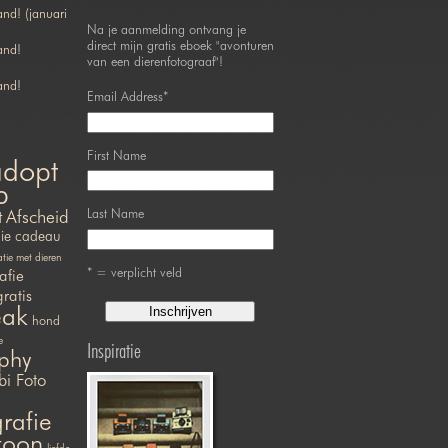
nd! (januari
Na je aanmelding ontvang je
direct mijn gratis eboek "avonturen
and!
van een dierenfotograaf"!
and!
Email Address
*
First Name
adopt
p
Last Name
t
Afscheid
ie
cadeau
ie met dieren
* = verplicht veld
afie
gratis
eak
hond
e
Inspiratie
phy
bi Foto
rafie
efoon