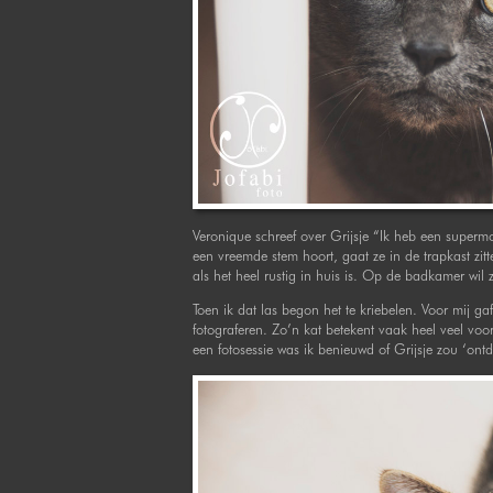
Veronique schreef over Grijsje “Ik heb een supermoo
een vreemde stem hoort, gaat ze in de trapkast zitt
als het heel rustig in huis is. Op de badkamer wil 
Toen ik dat las begon het te kriebelen. Voor mij gaf
fotograferen. Zo’n kat betekent vaak heel veel voor
een fotosessie was ik benieuwd of Grijsje zou ‘ontd