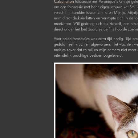
Catspiration
fotosessie met Veronique’s Grijsje gel
om een fotosessie met haar eigen schuwe kat Smilla
verschil in karakter tussen Smilla en Mijntje. Mijn
nam direct de kuierlatten en verstopte zich in de 
moeizaam. Will gedroeg zich als zichzelf, een nieu
direct onder het bed zodra ze de flits hoorde zoem
Voor beide fotosessies was extra tijd nodig. Tijd o
geduld heeft vruchten afgeworpen. Het wachten we
meisjes zover dat ze mij en mijn camera niet meer
uiteindelijk prachtige beelden opgeleverd.