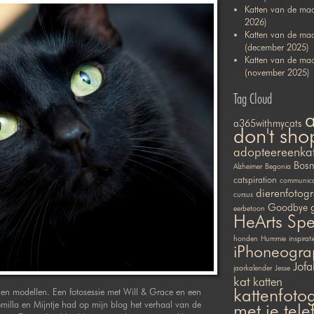
Katten van de maa
2026)
Katten van de ma
(december 2025)
Katten van de ma
(november 2025)
Tag Cloud
a365withmycats
don't sho
adopteereenka
Bosn
Alzheimer
Begonia
catspiration
communicat
dierenfotogr
cursus
Goodbye
eerbetoon
HeArts Sp
honden
Hummie
inspirati
iPhoneogra
Jofa
jaarkalender
Jesse
kat
katten
kattenfotog
gen modellen. Een fotosessie met Will & Grace en een
Smilla en Mijntje had op mijn blog het verhaal van de
met je tel