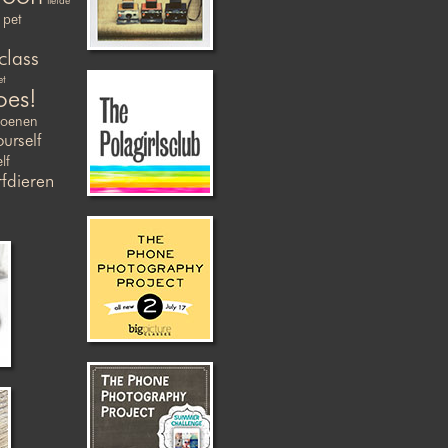
liefde
pet
class
et
oes!
zoenen
ourself
lf
fdieren