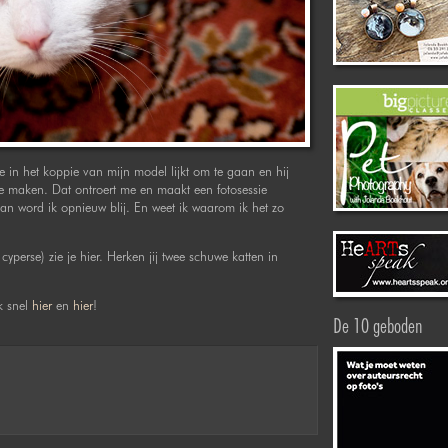
e in het koppie van mijn model lijkt om te gaan en hij
 te maken. Dat ontroert me en maakt een fotosessie
 dan word ik opnieuw blij. En weet ik waarom ik het zo
yperse) zie je hier. Herken jij twee schuwe katten in
k snel
hier
en
hier
!
De 10 geboden