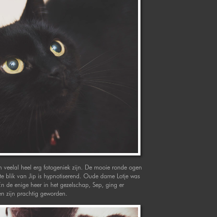
n veelal heel erg fotogeniek zijn. De mooie ronde ogen
ste blik van Jip is hypnotiserend. Oude dame Lotje was
En de enige heer in het gezelschap, Sep, ging er
en zijn prachtig geworden.