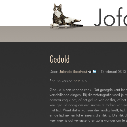
Geduld
Door:
Jolanda Boekhout
| 12 februari 2013
English version
here
>>
Geduld is een schone zaak. Dat gezegde kent iede
verschillende dingen. Bij dierenfotografie word je m
camera eng vindt, of het geluid van de flits, of het 
veel geduld nodig om een succes te maken van een
met tijd. Want dat is wat een dier nodig heeft, ti
en de tijd nemen tot er ineens die klik is. Die kli
keer weer is dat verrassend en zo’n wonder om te z