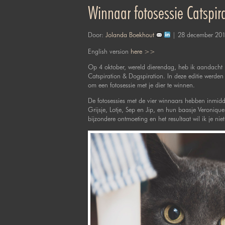
Winnaar fotosessie Catspir
Door:
Jolanda Boekhout
| 28 december 20
English version
here >>
Op 4 oktober, wereld dierendag, heb ik aandacht 
Catspiration & Dogspiration. In deze editie werden
om een fotosessie met je dier te winnen.
De fotosessies met de vier winnaars hebben inmid
Grijsje, Lotje, Sep en Jip, en hun baasje Veroniq
bijzondere ontmoeting en het resultaat wil ik je ni