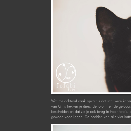
Wat me achteraf vaak opvalt is dat schuwere katte
van Grijs trekken je direct de foto in en de gefocu
bescheiden en dat zie je ook terug in haar foto’s. 
gewoon voor liggen. De beelden van alle vier katt