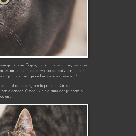
ie grijze poes Grijsje, maar zij is zo schuw, zodra ze
en. Maar bij mij komt ze wel op schoot zitten, alleen
ze altijd uitgebreid geaaid en gekroeld worden.”
 dat juist aanleiding om te proberen Grijsje te
 een eigenaar. Omdat ik altijd ruim de tijd neem bij
ooien’.