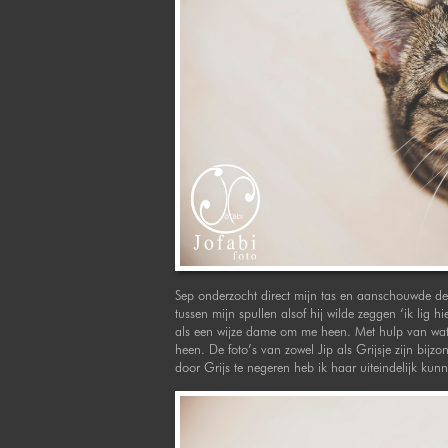
Sep onderzocht direct mijn tas en aanschouwde de fo
tussen mijn spullen alsof hij wilde zeggen ‘ik lig
als een wijze dame om me heen. Met hulp van wat 
heen. De foto’s van zowel Jip als Grijsje zijn bij
door Grijs te negeren heb ik haar uiteindelijk kun