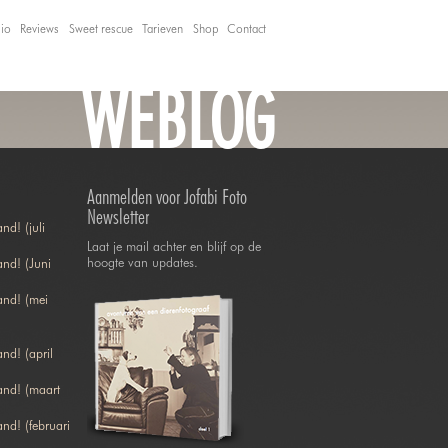
lio
Reviews
Sweet rescue
Tarieven
Shop
Contact
WEBLOG
Aanmelden voor Jofabi Foto
Newsletter
nd! (juli
Laat je mail achter en blijf op de
hoogte van updates.
nd! (Juni
and! (mei
nd! (april
and! (maart
nd! (februari