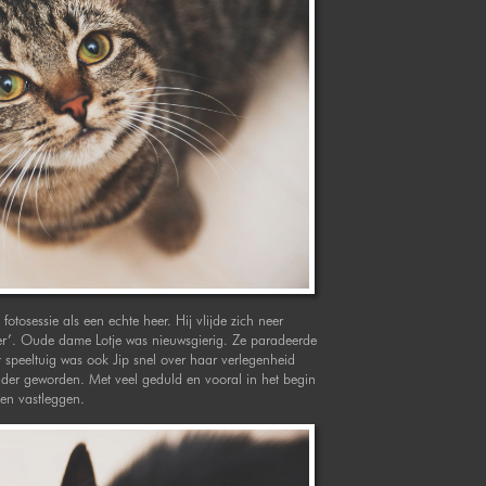
tosessie als een echte heer. Hij vlijde zich neer
 hier’. Oude dame Lotje was nieuwsgierig. Ze paradeerde
speeltuig was ook Jip snel over haar verlegenheid
zonder geworden. Met veel geduld en vooral in het begin
nen vastleggen.