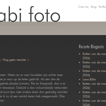
Over mij
Blog
Portfo
Recente Blogposts
Katten van de maa
2026)
 |
Nog geen reacties >
Katten van de maa
2026)
Katten van de ma
reen. Weten en er naar handelen zijn echter twee
2026)
et je neus op de feiten gedrukt. Als een dier de
Lieve Billie
gehele plaatje (camera, flits en fotograaf), dan is er
Katten van de maa
 fotosessie. Geduld is dan onlosmakelijk verbonden
2026)
jd. Je kunt dan niets anders doen dan geduldig wachten
Katten van de ma
k die ik nu al een aantal keren heb meegemaakt. Elke
2026)
ien.
Katten van de maa
2026)