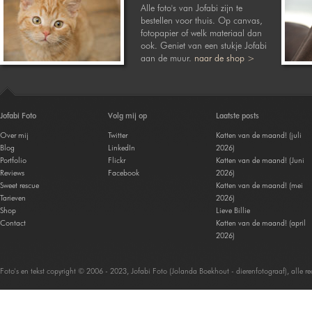
Alle foto's van Jofabi zijn te
bestellen voor thuis. Op canvas,
fotopapier of welk materiaal dan
ook. Geniet van een stukje Jofabi
aan de muur.
naar de shop >
Jofabi Foto
Volg mij op
Laatste posts
Over mij
Twitter
Katten van de maand! (juli
Blog
LinkedIn
2026)
Portfolio
Flickr
Katten van de maand! (Juni
Reviews
Facebook
2026)
Sweet rescue
Katten van de maand! (mei
Tarieven
2026)
Shop
Lieve Billie
Contact
Katten van de maand! (april
2026)
Foto's en tekst copyright © 2006 - 2023, Jofabi Foto (Jolanda Boekhout - dierenfotograaf), alle 