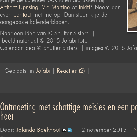
Artifact Uprising
,
Via Martine
of
Inkifi
? Neem dan
even
contact
met me op. Dan stuur ik je de
aangepaste kalenderbladen.
Naar een idee van © Shutter Sisters |
beeldmateriaal © 2015 Jofabi foto
Calendar idea © Shutter Sisters | images © 2015 Jofa
Geplaatst in
Jofabi
|
Reacties (2)
|
Ontmoeting met schattige meisjes en een p
heer
Door:
Jolanda Boekhout
| 12 november 2015 |
N