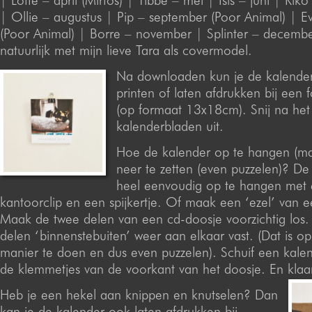
| Lotte – april (Mirtos) | Tibbe – mei | Isis – juni | Riko 
| Ollie – augustus | Pip – september (Poor Animal) | E
(Poor Animal) | Borre – november | Splinter – decemb
natuurlijk met mijn lieve Tara als covermodel.
Na downloaden kun je de kalender
printen of laten afdrukken bij een f
(op formaat 13x18cm). Snij na het
kalenderbladen uit.
Hoe de kalender op te hangen (mak
neer te zetten (even puzzelen)? De 
heel eenvoudig op te hangen met
kantoorclip en een spijkertje. Of maak een ‘ezel’ van 
Maak de twee delen van een cd-doosje voorzichtig los.
delen ‘binnenstebuiten’ weer aan elkaar vast. (Dat is o
manier te doen en dus even puzzelen). Schuif een kale
de klemmetjes van de voorkant van het doosje. En klaar 
Heb je een hekel aan knippen en knutselen? Dan
kan je de kalender ook laten afdrukken bij