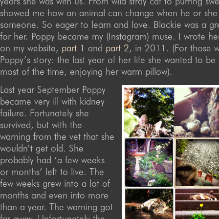
years she was with us. From wild stray cat to purring sw
showed me how an animal can change when he or she 
someone. So eager to learn and love. Blackie was a g
for her. Poppy became my (Instagram) muse. I wrote her
on my website,
part 1
and
part 2
, in 2011. (For those 
Poppy’s story: the last year of her life she wanted to be 
most of the time, enjoying her warm pillow).
Last year September Poppy
became very ill with kidney
failure. Fortunately she
survived, but with the
warning from the vet that she
wouldn’t get old. She
probably had ‘a few weeks
or months’ left to live. The
few weeks grew into a lot of
months and even into more
than a year. The warning got
far away. Unfortunately the