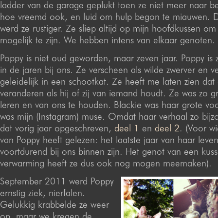
ladder van de garage geplukt toen ze niet meer naar b
hoe vreemd ook, en luid om hulp begon te miauwen. De
werd ze rustiger. Ze sliep altijd op mijn hoofdkussen om 
mogelijk te zijn. We hebben intens van elkaar genoten.
Poppy is niet oud geworden, maar zeven jaar. Poppy is 
in de jaren bij ons. Ze verscheen als wilde zwerver en 
geleidelijk in een schootkat. Ze heeft me laten zien dat
veranderen als hij of zij van iemand houdt. Ze was zo g
leren en van ons te houden. Blackie was haar grote vo
was mijn (Instagram) muse. Omdat haar verhaal zo bijzo
dat vorig jaar opgeschreven,
deel 1
en
deel 2
. (Voor w
van Poppy heeft gelezen: het laatste jaar van haar leven
voortdurend bij ons binnen zijn. Het genot van een kusse
verwarming heeft ze dus ook nog mogen meemaken).
September 2011 werd Poppy
ernstig ziek, nierfalen.
Gelukkig krabbelde ze weer
op, maar we kregen de