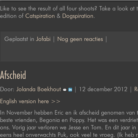
Like to see the result of all four shoots? Take a look a
edition of
Catspiration
&
Dogspiration
.
Geplaatst in
Jofabi
|
Nog geen reacties
|
Afscheid
Door:
Jolanda Boekhout
| 12 december 2012 |
R
English version here >>
In November hebben Eric en ik afscheid genomen van 
beste vrienden, Begonia en Poppy. Het was een verdrieti
ons. Vorig jaar verloren we Jesse en Tom. En dit jaar in
eens heel onverwachts Puk, ook veel te vroeg. (Ik heb 