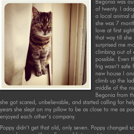
Begonia was our 
of twenty. I ad
a local animal 
she was 7 month
love at first sigh
that way till she
surprised me m
climbing out of
possible. Even t
frig wasn’t safe 
new house I on
climb up the lad
middle of the ni
Begonia from th
she got scared, unbelievable, and started calling for hel
years she slept on my pillow to be as close to me as pos
enjoyed each other’s company.
Poppy didn’t get that old, only seven. Poppy changed s