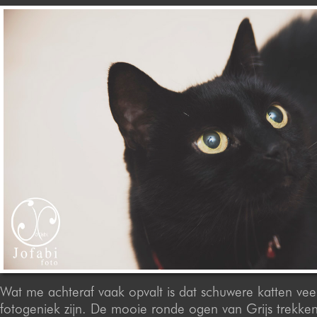
Wat me achteraf vaak opvalt is dat schuwere katten veel
fotogeniek zijn. De mooie ronde ogen van Grijs trekken