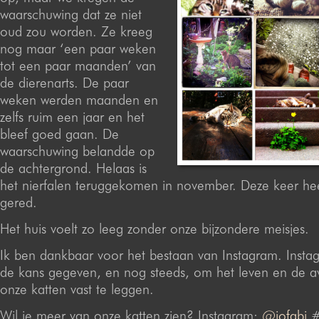
waarschuwing dat ze niet
oud zou worden. Ze kreeg
nog maar ‘een paar weken
tot een paar maanden’ van
de dierenarts. De paar
weken werden maanden en
zelfs ruim een jaar en het
bleef goed gaan. De
waarschuwing belandde op
de achtergrond. Helaas is
het nierfalen teruggekomen in november. Deze keer heef
gered.
Het huis voelt zo leeg zonder onze bijzondere meisjes.
Ik ben dankbaar voor het bestaan van Instagram. Insta
de kans gegeven, en nog steeds, om het leven en de a
onze katten vast te leggen.
Wil je meer van onze katten zien? Instagram:
@jofabi
#