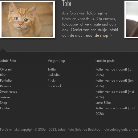
Tobi
Alle foto's van Jofabi zijn te
bestellen voor thuis. Op canvas,
fotopapier of welk materiaal dan
ook. Geniet van een stukje Jofabi
aan de muur.
naar de shop >
Jofabi Foto
Volg mij op
Laatste posts
Over mij
Twitter
Katten van de maand! (juli
Blog
LinkedIn
2026)
Portfolio
Flickr
Katten van de maand! (Juni
Reviews
Facebook
2026)
Sweet rescue
Katten van de maand! (mei
Tarieven
2026)
Shop
Lieve Billie
Contact
Katten van de maand! (april
2026)
Foto's en tekst copyright © 2006 - 2023, Jofabi Foto (Jolanda Boekhout - dierenfotograaf), alle 