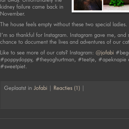
kidney failure came back in
November.
The house feels empty without these two special ladies.
I’m so thankful for Instagram. Instagram gave me, and st
chance to document the lives and adventures of our cat
Like to see more of our cats? Instagram:
@jofabi
#bego
#poppydoppy, #theyoghurtman, #teetje, #apeknapie 
#sweetpiet.
Geplaatst in
Jofabi
|
Reacties (1)
|