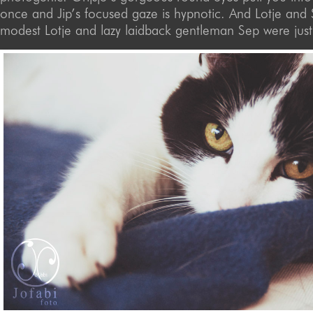
once and Jip’s focused gaze is hypnotic. And Lotje and
modest Lotje and lazy laidback gentleman Sep were jus