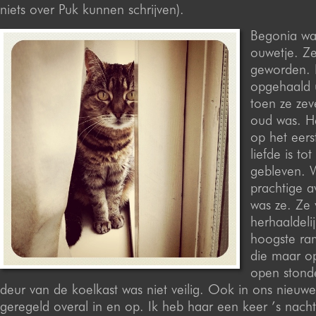
niets over Puk kunnen schrijven).
Begonia was
ouwetje. Ze 
geworden. 
opgehaald u
toen ze ze
oud was. He
op het eers
liefde is to
gebleven. 
prachtige a
was ze. Ze 
herhaaldeli
hoogste ram
die maar op
open stond
deur van de koelkast was niet veilig. Ook in ons nieuwe
geregeld overal in en op. Ik heb haar een keer ’s nach