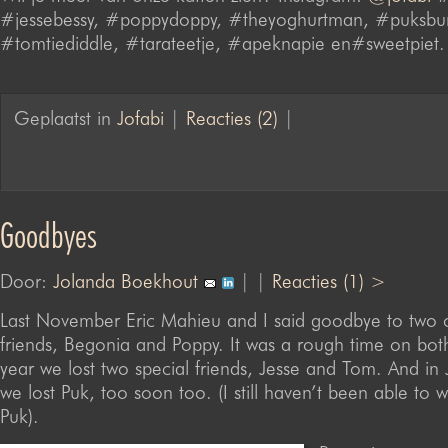
#jessebessy, #poppydoppy, #theyoghurtman, #puksbu
#tomtiediddle, #tarateetje, #apeknapie en#sweetpiet.
Geplaatst in
Jofabi
|
Reacties (2)
|
Goodbyes
Door:
Jolanda Boekhout
| |
Reacties (1) >
Last November Eric Mahieu and I said goodbye to two o
friends, Begonia and Poppy. It was a rough time on both
year we lost two special friends, Jesse and Tom. And in J
we lost Puk, too soon too. (I still haven’t been able to w
Puk).