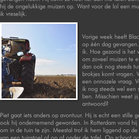
hij de ongelukkige muizen op. Want voor de lol een mu
ik vreselijk.
Vorige week heeft Blac
op één dag gevangen. 
ik. Hoe gezond is het 
om zoveel muizen te e
dan ook nog steeds t
brokjes komt vragen. W
een onnozele vraag. Ve
ik nog steeds wel een 
ben. Misschien weet jij
antwoord?
Piet gaat iets anders op avontuur. Hij is echt een stille g
ook hij ondernemend geworden. In Rotterdam vond hij h
om in de tuin te zijn. Meestal trof ik hem liggend op d
van een tuinstoel of op of onder de tafel. Op schoot natu