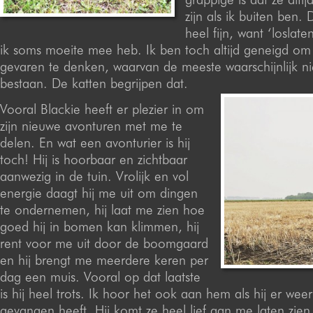
zijn als ik buiten ben. 
heel fijn, want ‘loslaten
ik soms moeite mee heb. Ik ben toch altijd geneigd om
gevaren te denken, waarvan de meeste waarschijnlijk ni
bestaan. De katten begrijpen dat.
Vooral Blackie heeft er plezier in om
zijn nieuwe avonturen met me te
delen. En wat een avonturier is hij
toch! Hij is hoorbaar en zichtbaar
aanwezig in de tuin. Vrolijk en vol
energie daagt hij me uit om dingen
te ondernemen, hij laat me zien hoe
goed hij in bomen kan klimmen, hij
rent voor me uit door de boomgaard
en hij brengt me meerdere keren per
dag een muis. Vooral op dat laatste
is hij heel trots. Ik hoor het ook aan hem als hij er wee
gevangen heeft. Hij komt ze heel lief aan me laten zien