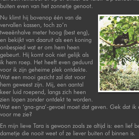
buiten even van het zonnetje genoot.
Nu klimt hij bovenop één van de
vervallen kassen, toch zo’n
tweeënhalve meter hoog (best eng),
en bekijkt van daaruit als een koning
onbespied wat er om hem heen
gebeurt. Hij komt ook niet gelijk als
ik hem roep. Het heeft even geduurd
voor ik zijn geheime plek ontdekte.
Wat een mooi gezicht zal dat voor
hem geweest zijn. Mij, een aantal
keer luid roepend, langs zich heen
zien lopen zonder ontdekt te worden.
Wat een ‘gna-gna’-gevoel moet dat geven. Gek dat ik 
voor me zie?
En mijn lieve Tara is gewoon zoals ze altijd is: een lief 
dametje die nooit weet of ze liever buiten of binnen is.