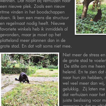
wennen. Dat hoort bij verhuizen naar
een nieuwe plek. Zoals een nieuw
ritme vinden in het boodschappen
doen. Ik ben een mens die structuur
en regelmaat nodig heeft. Nieuwe
favoriete winkels heb ik inmiddels al
gevonden, maar je moet op het
platteland meer plannen dan in de
grote stad. En dat valt soms niet mee.
Niet meer de stress en i
de grote stad te voelen 
De stilte om me heen 
helend. En te zien dat
naar hun zin hebben, 
wel veel meer dan wij
gelukkig. Zij laten me 
dat verhuizen naar het
juiste beslissing voor 
grappige is dat ze altij