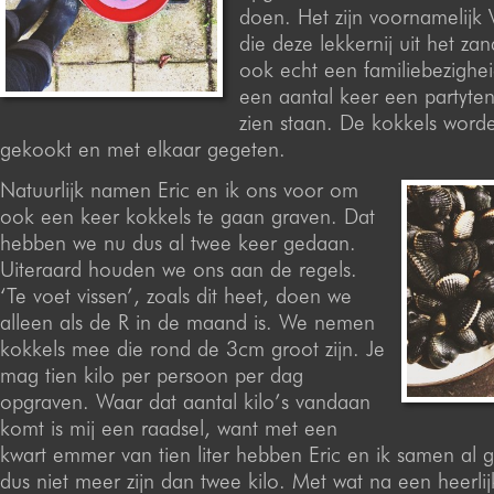
doen. Het zijn voornamelijk
die deze lekkernij uit het zan
ook echt een familiebezighei
een aantal keer een partyte
zien staan. De kokkels worde
gekookt en met elkaar gegeten.
Natuurlijk namen Eric en ik ons voor om
ook een keer kokkels te gaan graven. Dat
hebben we nu dus al twee keer gedaan.
Uiteraard houden we ons aan de regels.
‘Te voet vissen’, zoals dit heet, doen we
alleen als de R in de maand is. We nemen
kokkels mee die rond de 3cm groot zijn. Je
mag tien kilo per persoon per dag
opgraven. Waar dat aantal kilo’s vandaan
komt is mij een raadsel, want met een
kwart emmer van tien liter hebben Eric en ik samen al 
dus niet meer zijn dan twee kilo. Met wat na een heerlij