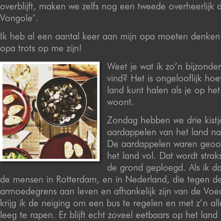
overblijft, maken we zelfs nog een tweede overheerlijk d
Vongole’.
Ik heb al een aantal keer aan mijn opa moeten denken
opa trots op me zijn!
Weet je wat ik zo’n bijzonde
vind? Het is ongelooflijk hoe
land kunt halen als je op het
woont.
Zondag hebben we drie kistj
aardappelen van het land naa
De aardappelen waren geoog
het land vol. Dat wordt stra
de grond geploegd. Als ik d
de mensen in Rotterdam, en in Nederland, die tegen d
armoedegrens aan leven en afhankelijk zijn van de Voe
krijg ik de neiging om een bus te regelen en met z’n all
leeg te rapen. Er blijft echt zoveel eetbaars op het land