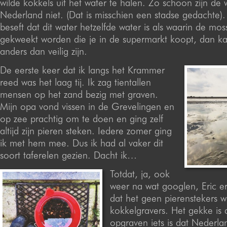
wilde kokkels uit het water te halen. Zo schoon zijn de
Nederland niet. (Dat is misschien een stadse gedachte).
beseft dat dit water hetzelfde water is als waarin de mos
gekweekt worden die je in de supermarkt koopt, dan ka
anders dan veilig zijn.
De eerste keer dat ik langs het Krammer
reed was het laag tij. Ik zag tientallen
mensen op het zand bezig met graven.
Mijn opa vond vissen in de Grevelingen en
op zee prachtig om te doen en ging zelf
altijd zijn pieren steken. Iedere zomer ging
ik met hem mee. Dus ik had al vaker dit
soort taferelen gezien. Dacht ik…
Totdat, ja, ook
weer na wat googlen, Eric 
dat het geen pierenstekers 
kokkelgravers. Het gekke is 
opgraven iets is dat Nederlan