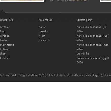
Jofabi Foto
Volg mij op
Laatste posts
Over mij
Twitter
Katten van de maand! (juli
Blog
LinkedIn
2026)
Portfolio
Flickr
Katten van de maand! (Juni
Reviews
Facebook
2026)
Sweet rescue
Katten van de maand! (mei
Tarieven
2026)
Shop
Lieve Billie
Contact
Katten van de maand! (april
2026)
Foto's en tekst copyright © 2006 - 2023, Jofabi Foto (Jolanda Boekhout - dierenfotograaf), alle 