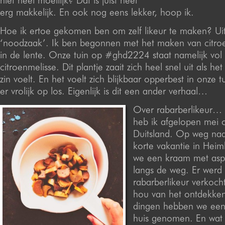
niet heel moeilijk? Dat is juist heel
erg makkelijk. En ook nog eens lekker, hoop ik.
Hoe ik ertoe gekomen ben om zelf likeur te maken? Ui
‘noodzaak’. Ik ben begonnen met het maken van citroe
in de lente. Onze tuin op #ghd2224 staat namelijk vol
citroenmelisse. Dit plantje zaait zich heel snel uit als he
zin voelt. En het voelt zich blijkbaar opperbest in onze t
er vrolijk op los. Eigenlijk is dit een ander verhaal…
Over rabarberlikeur… 
heb ik afgelopen mei o
Duitsland. Op weg naa
korte vakantie in He
we een kraam met asp
langs de weg. Er werd
rabarberlikeur verkoch
hou van het ontdekke
dingen hebben we een
huis genomen. En wat 