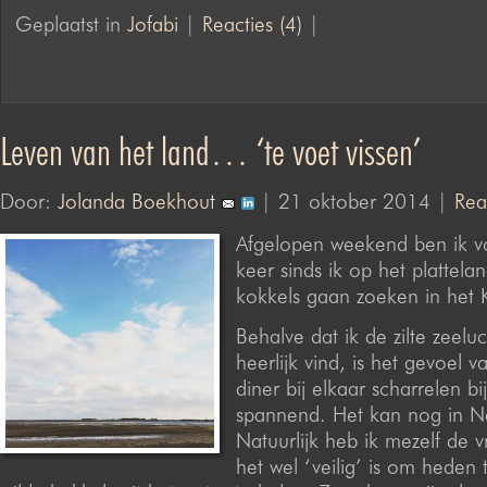
Geplaatst in
Jofabi
|
Reacties (4)
|
Leven van het land… ‘te voet vissen’
Door:
Jolanda Boekhout
| 21 oktober 2014 |
Rea
Afgelopen weekend ben ik v
keer sinds ik op het plattel
kokkels gaan zoeken in het
Behalve dat ik de zilte zeelu
heerlijk vind, is het gevoel v
diner bij elkaar scharrelen b
spannend. Het kan nog in N
Natuurlijk heb ik mezelf de v
het wel ‘veilig’ is om heden