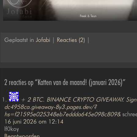
Freek & Teun
Geplaatst in
Jofabi
|
Reacties (2)
|
2 reacties op “Katten van de maand! (januari 2026)”
+ 2 BTC. BINANCE CRYPTO GIVEAWAY. Sign
dc4958ca.giveaway-8y3.pages.dev/?
hs=f21595e025348eb7eddda645e098c809&
schree
16 juni 2026 om 12:14
lf0koy
Beantwoorden