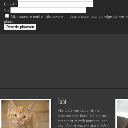
E-mail
*
Site
Mijn naam, e-mail en site bewaren in deze browser voor de volgende keer w
plaats.
Tobi
Alle foto's van Jofabi zijn te
bestellen voor thuis. Op canvas,
fotopapier of welk materiaal dan
ook. Geniet van een stukje Jofabi