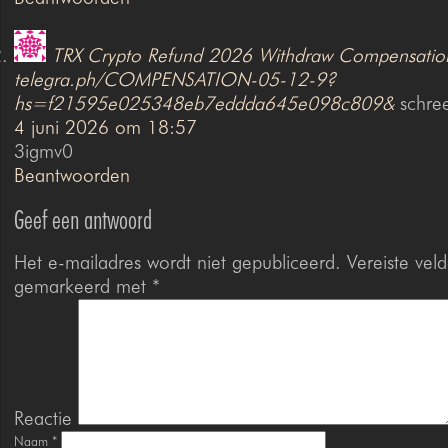
TRX Crypto Refund 2026 Withdraw Compensatio
telegra.ph/COMPENSATION-05-12-9?
hs=f21595e025348eb7eddda645e098c809&
schree
4 juni 2026 om 18:57
3igmv0
Beantwoorden
Geef een antwoord
Het e-mailadres wordt niet gepubliceerd.
Vereiste veld
gemarkeerd met
*
Reactie
Naam
*