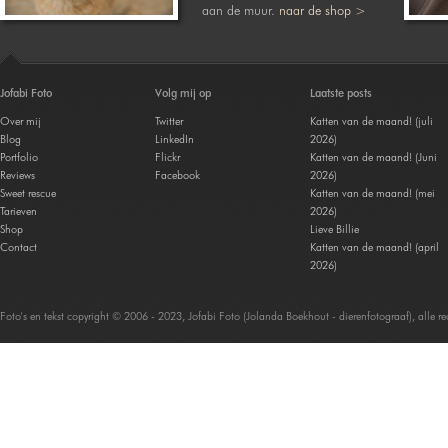
aan de muur.
naar de shop >
Jofabi Foto
Volg mij op
Laatste posts
Over mij
Twitter
Katten van de maand! (juli
Blog
LinkedIn
2026)
Portfolio
Flickr
Katten van de maand! (Juni
Reviews
Facebook
2026)
Sweet rescue
Katten van de maand! (mei
Tarieven
2026)
Shop
Lieve Billie
Contact
Katten van de maand! (april
2026)
Foto's en tekst copyright © 2006 - 2023, Jofabi Foto (Jolanda Boekhout - dierenfotograaf), alle 