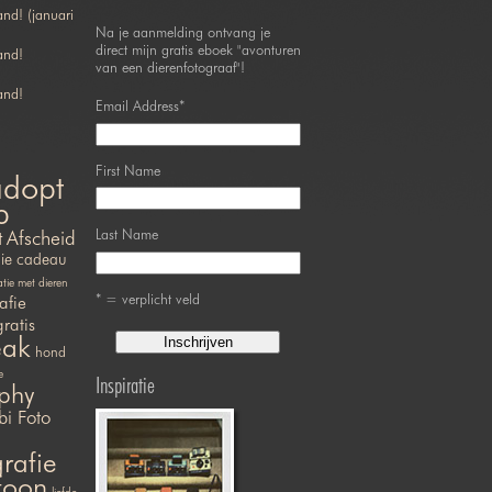
nd! (januari
Na je aanmelding ontvang je
direct mijn gratis eboek "avonturen
and!
van een dierenfotograaf"!
and!
Email Address
*
First Name
adopt
p
Last Name
t
Afscheid
ie
cadeau
ie met dieren
* = verplicht veld
afie
gratis
eak
hond
e
Inspiratie
phy
bi Foto
rafie
efoon