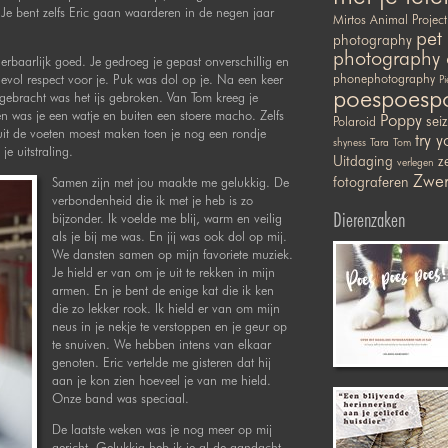
Je bent zelfs Eric gaan waarderen in de negen jaar
Mirtos Animal Project
pet
photography
photography 
rbaarlijk goed. Je gedroeg je gepast onverschillig en
devol respect voor je. Puk was dol op je. Na een keer
phonephotography
Pi
poespoesp
ebracht was het ijs gebroken. Van Tom kreeg je
nen was je een watje en buiten een stoere macho. Zelfs
Poppy
sei
Polaroid
 uit de voeten moest maken toen je nog een rondje
try y
shyness
Tara
Tom
e uitstraling.
Uitdaging
ze
verlegen
Zwer
fotograferen
Samen zijn met jou maakte me gelukkig. De
verbondenheid die ik met je heb is zo
Dierenzaken
bijzonder. Ik voelde me blij, warm en veilig
als je bij me was. En jij was ook dol op mij.
We dansten samen op mijn favoriete muziek.
Je hield er van om je uit te rekken in mijn
armen. En je bent de enige kat die ik ken
die zo lekker rook. Ik hield er van om mijn
neus in je nekje te verstoppen en je geur op
te snuiven. We hebben intens van elkaar
genoten. Eric vertelde me gisteren dat hij
aan je kon zien hoeveel je van me hield.
Onze band was speciaal.
De laatste weken was je nog meer op mij
gericht. Gelukkig heb ik je al de aandacht