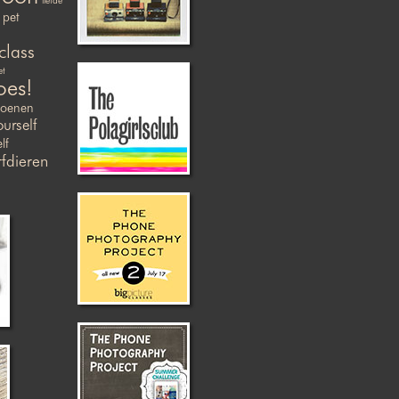
liefde
pet
class
et
oes!
zoenen
ourself
lf
fdieren