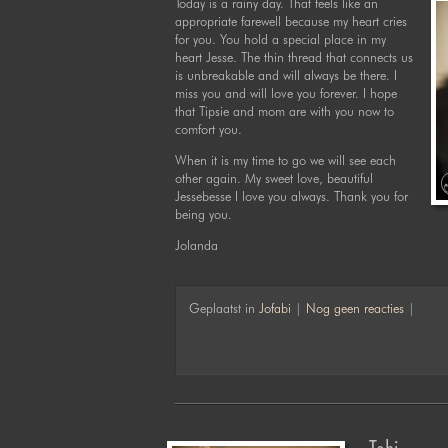
Today is a rainy day. That feels like an
appropriate farewell because my heart cries
for you. You hold a special place in my
heart Jesse. The thin thread that connects us
is unbreakable and will always be there. I
miss you and will love you forever. I hope
that Tipsie and mom are with you now to
comfort you.
When it is my time to go we will see each
other again. My sweet love, beautiful
Jessebesse I love you always. Thank you for
being you.
Jolanda
Geplaatst in
Jofabi
|
Nog geen reacties
|