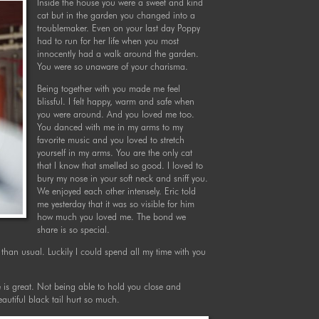
Inside the house you were a sweet and kind
cat but in the garden you changed into a
troublemaker. Even on your last day Poppy
had to run for her life when you most
innocently had a walk around the garden.
You were so unaware of your charisma.
Being together with you made me feel
blissful. I felt happy, warm and safe when
you were around. And you loved me too.
You danced with me in my arms to my
favorite music and you loved to stretch
yourself in my arms. You are the only cat
that I know that smelled so good. I loved to
bury my nose in your soft neck and sniff you.
We enjoyed each other intensely. Eric told
me yesterday that it was so visible for him
how much you loved me. The bond we
share is so special.
han usual. Luckily I could spend all my time with you
fe is great. Not being able to hold you close and
autiful black tail hurt so much.