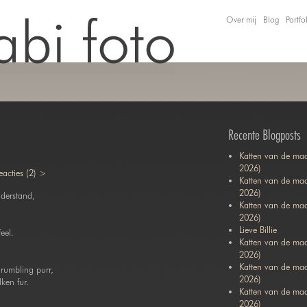
Over mij
Blog
Portfo
Recente Blogposts
Katten van de maa
2026)
eacties (2) >
Katten van de maa
2026)
derstand,
Katten van de ma
2026)
Lieve Billie
eel.
Katten van de maa
2026)
Katten van de ma
rumbling purr,
2026)
ken fur.
Katten van de maa
2026)