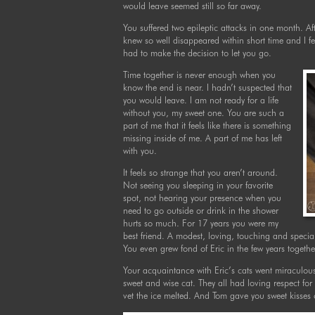
would leave seemed still so far away.
You suffered two epileptic attacks in one month. Af
knew so well disappeared within short time and I f
had to make the decision to let you go.
Time together is never enough when you
know the end is near. I hadn’t suspected that
you would leave. I am not ready for a life
without you, my sweet one. You are such a
part of me that it feels like there is something
missing inside of me. A part of me has left
with you.
It feels so strange that you aren’t around.
Not seeing you sleeping in your favorite
spot, not hearing your presence when you
need to go outside or drink in the shower
hurts so much. For 17 years you were my
best friend. A modest, loving, touching and specia
You even grew fond of Eric in the few years together
Your acquaintance with Eric’s cats went miraculousl
sweet and wise cat. They all had loving respect for
vet the ice melted. And Tom gave you sweet kisses 