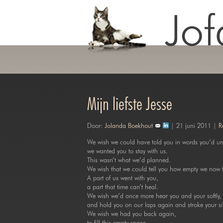
Mijn liefste Jesse
Door:
Jolanda Boekhout
| 21 juni 2011 |
R
We wish we could have told you in words you’d un
we wanted you to stay with us.
This wasn’t what we’d planned.
We wish that we could tell you how empty we now f
A part of us went with you,
a part that time can’t heal.
We wish we’d once more hear you and your softly, 
and hold you on our laps again and stroke your sil
We wish we had you back again,
to fill this empty space,