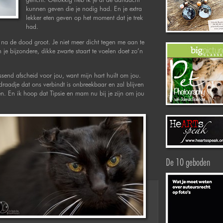
kunnen geven die je nodig had. En je extra
lekker eten geven op het moment dat je trek
had.
a de dood groot. Je niet meer dicht tegen me aan te
 je bijzondere, dikke zwarte staart te voelen doet zo’n
send afscheid voor jou, want mijn hart huilt om jou.
 draadje dat ons verbindt is onbreekbaar en zal blijven
den. En ik hoop dat Tipsie en mam nu bij je zijn om jou
De 10 geboden