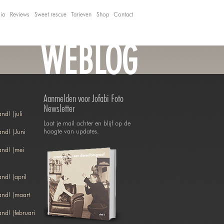
lio
Reviews
Sweet rescue
Tarieven
Shop
Contact
WEBLOG
Aanmelden voor Jofabi Foto
Newsletter
nd! (juli
Laat je mail achter en blijf op de
hoogte van updates.
nd! (Juni
and! (mei
nd! (april
and! (maart
nd! (februari