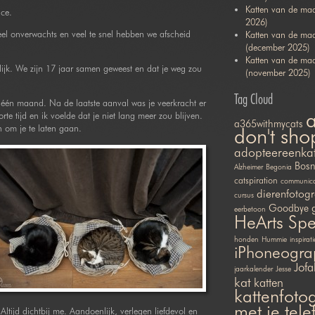
Katten van de maa
ace.
2026)
el onverwachts en veel te snel hebben we afscheid
Katten van de ma
(december 2025)
Katten van de ma
lijk. We zijn 17 jaar samen geweest en dat je weg zou
(november 2025)
Tag Cloud
 één maand. Na de laatste aanval was je veerkracht er
te tijd en ik voelde dat je niet lang meer zou blijven.
a365withmycats
 om je te laten gaan.
don't sho
adopteereenka
Bosn
Alzheimer
Begonia
catspiration
communicat
dierenfotogr
cursus
Goodbye
eerbetoon
HeArts Sp
honden
Hummie
inspirati
iPhoneogra
Jofa
jaarkalender
Jesse
kat
katten
kattenfotog
met je tel
Altijd dichtbij me. Aandoenlijk, verlegen liefdevol en