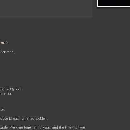
ies >
derstand,
rumbling purr,
ken fur.
ace.
dbye to each other so sudden.
kable. We were together 17 years and the time that you