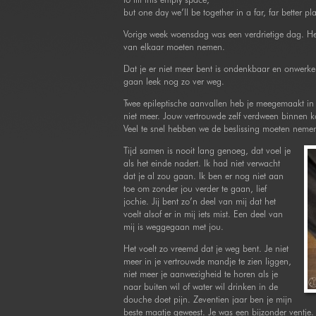
but one day we’ll be together in a far, far better pl
Vorige week woensdag was een verdrietige dag. He
van elkaar moeten nemen.
Dat je er niet meer bent is ondenkbaar en onwerke
gaan leek nog zo ver weg.
Twee epileptische aanvallen heb je meegemaakt in
niet meer. Jouw vertrouwde zelf verdween binnen kor
Veel te snel hebben we de beslissing moeten nemen
Tijd samen is nooit lang genoeg, dat voel je
als het einde nadert. Ik had niet verwacht
dat je al zou gaan. Ik ben er nog niet aan
toe om zonder jou verder te gaan, lief
jochie. Jij bent zo’n deel van mij dat het
voelt alsof er in mij iets mist. Een deel van
mij is weggegaan met jou.
Het voelt zo vreemd dat je weg bent. Je niet
meer in je vertrouwde mandje te zien liggen,
niet meer je aanwezigheid te horen als je
naar buiten wil of water wil drinken in de
douche doet pijn. Zeventien jaar ben je mijn
beste maatje geweest. Je was een bijzonder ventje. 