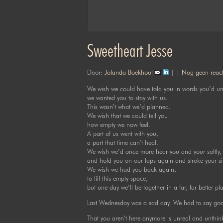
Sweetheart Jesse
Door:
Jolanda Boekhout
| |
Nog geen react
We wish we could have told you in words you’d un
we wanted you to stay with us.
This wasn’t what we’d planned.
We wish that we could tell you
how empty we now feel.
A part of us went with you,
a part that time can’t heal.
We wish we’d once more hear you and your softly, 
and hold you on our laps again and stroke your sil
We wish we had you back again,
to fill this empty space,
but one day we’ll be together in a far, far better pl
Last Wednesday was a sad day. We had to say goo
That you aren’t here anymore is unreal and unthin