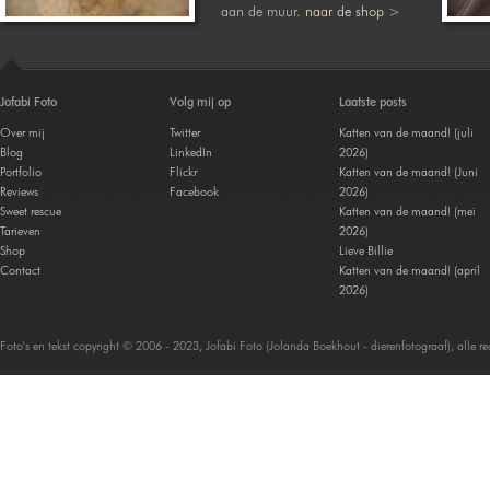
aan de muur.
naar de shop >
Jofabi Foto
Volg mij op
Laatste posts
Over mij
Twitter
Katten van de maand! (juli
Blog
LinkedIn
2026)
Portfolio
Flickr
Katten van de maand! (Juni
Reviews
Facebook
2026)
Sweet rescue
Katten van de maand! (mei
Tarieven
2026)
Shop
Lieve Billie
Contact
Katten van de maand! (april
2026)
Foto's en tekst copyright © 2006 - 2023, Jofabi Foto (Jolanda Boekhout - dierenfotograaf), alle 