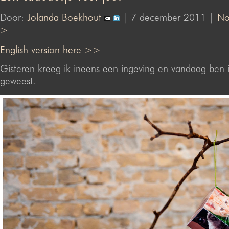
Door:
Jolanda Boekhout
| 7 december 2011 |
No
>
English version here >>
Gisteren kreeg ik ineens een ingeving en vandaag ben i
geweest.