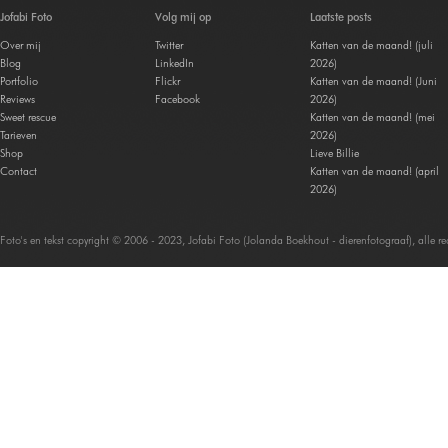
Jofabi Foto
Volg mij op
Laatste posts
Over mij
Twitter
Katten van de maand! (juli
Blog
LinkedIn
2026)
Portfolio
Flickr
Katten van de maand! (Juni
Reviews
Facebook
2026)
Sweet rescue
Katten van de maand! (mei
Tarieven
2026)
Shop
Lieve Billie
Contact
Katten van de maand! (april
2026)
Foto's en tekst copyright © 2006 - 2023, Jofabi Foto (Jolanda Boekhout - dierenfotograaf), alle 