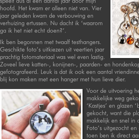
speelt dus al een aantal jaar door mijn
hoofd. Het kwam er alleen niet van. Vier
jaar geleden kwam de verbouwing en
verhuizing ertussen. Nu dacht ik ‘waarom
ga ik het niet echt doen?’.
Ik ben begonnen met twaalf testhangers.
Geschikte foto’s uitkiezen uit veertien jaar
prachtig fotomateriaal was wel even lastig.
Zoveel lieve katten-, konijnen-, paarden- en hondenkop
gefotografeerd. Leuk is dat ik ook een aantal vriendinn
blij kon maken met een hanger met hun lieve dier.
Voor de uitvoering he
makkelijke weg geko
‘Kastjes’ en glazen ‘
gekocht, want die pl
makkelijk en snel in 
Foto’s uitgezocht en
toen ben ik direct aa