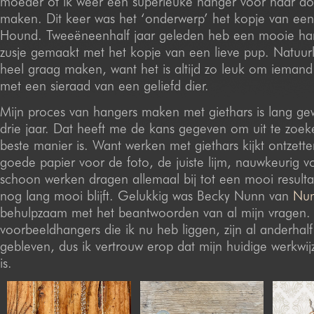
moeder of ik weer een superleuke hanger voor haar do
maken. Dit keer was het ‘onderwerp’ het kopje van ee
Hound. Tweeëneenhalf jaar geleden heb een mooie ha
zusje gemaakt met het kopje van een lieve pup. Natuurli
heel graag maken, want het is altijd zo leuk om iemand
met een sieraad van een geliefd dier.
Mijn proces van hangers maken met giethars is lang ge
drie jaar. Dat heeft me de kans gegeven om uit te zoe
beste manier is. Want werken met giethars kijkt ontzett
goede papier voor de foto, de juiste lijm, nauwkeurig 
schoon werken dragen allemaal bij tot een mooi result
nog lang mooi blijft. Gelukkig was Becky Nunn van
Nun
behulpzaam met het beantwoorden van al mijn vragen.
voorbeeldhangers die ik nu heb liggen, zijn al anderhal
gebleven, dus ik vertrouw erop dat mijn huidige werkwi
is.