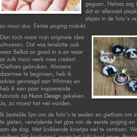
gegaan. Helaas zag 
dat er allemaal piep
stipjes in de foto’s 
zo mooi dus. Eerste poging mislukt.
Dan toch maar mijn originele idee
uitvoeren. Dat was tenslotte ook
waar Belkai zo goed in is en waar
ze zulk mooi werk mee creëert.
Giethars gebruiken. Alvorens
daarmee te beginnen, heb ik
advies gevraagd aan Whitney en
heb ik een paar inspirerende
tutorials op
Nunn Design
gekeken.
Ja, zo moest het wel worden.
Ik bestelde lijm om de foto’s te sealen en giethars om 
te gieten, verwijderde het glas van de eerste poging e
aan de slag. Met knikkende knietjes wel te verstaan. W
giethars lijkt kinderspel, maar het kijkt heel nauw. Preci