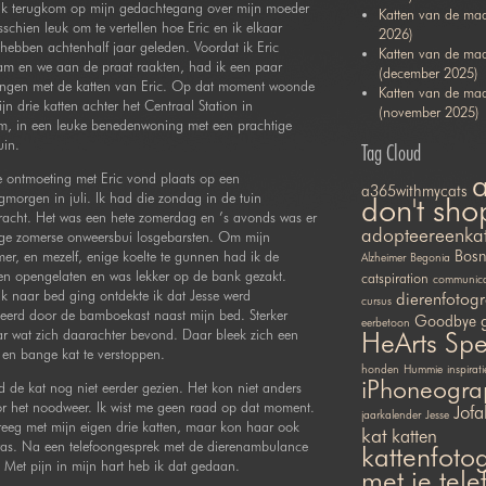
ik terugkom op mijn gedachtegang over mijn moeder
Katten van de maa
sschien leuk om te vertellen hoe Eric en ik elkaar
2026)
hebben achtenhalf jaar geleden. Voordat ik Eric
Katten van de ma
m en we aan de praat raakten, had ik een paar
(december 2025)
ngen met de katten van Eric. Op dat moment woonde
Katten van de ma
jn drie katten achter het Centraal Station in
(november 2025)
m, in een leuke benedenwoning met een prachtige
uin.
Tag Cloud
e ontmoeting met Eric vond plaats op een
a365withmycats
orgen in juli. Ik had die zondag in de tuin
don't sho
acht. Het was een hete zomerdag en ’s avonds was er
adopteereenka
ige zomerse onweersbui losgebarsten. Om mijn
Bosn
er, en mezelf, enige koelte te gunnen had ik de
Alzheimer
Begonia
en opengelaten en was lekker op de bank gezakt.
catspiration
communicat
ik naar bed ging ontdekte ik dat Jesse werd
dierenfotogr
cursus
eerd door de bamboekast naast mijn bed. Sterker
Goodbye
eerbetoon
r wat zich daarachter bevond. Daar bleek zich een
HeArts Sp
en bange kat te verstoppen.
honden
Hummie
inspirati
iPhoneogra
 de kat nog niet eerder gezien. Het kon niet anders
or het noodweer. Ik wist me geen raad op dat moment.
Jofa
jaarkalender
Jesse
eeg met mijn eigen drie katten, maar kon haar ook
kat
katten
was. Na een telefoongesprek met de dierenambulance
kattenfotog
. Met pijn in mijn hart heb ik dat gedaan.
met je tel