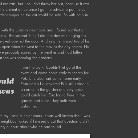
my cats, but I couldn’t throw her out, because it was
h the animal ambulance I got the advice to put the cat
ardencompound the cat would be safe. So with pain in
with the upstairs neighbors and I found out that a
ts. The second thing I did that day was ringing his
axed opened the door. And yes, he missed two of his
rs open when he went to the movies the day before. He
e probably scared by the weather and had fallen
hat she was roaming the gardens.
I went to work. Couldn’t let go of the
event and came home early to search for
Puk. Eric also had come home early.
ould
Fortunately I discovered Puk still sitting in
a corner in the garden and very quick I
 was
could catch her. Eric found Kees in the
garden next door. They both were
unharmed.
th my upstairs neighbours. It was well known that I was
neighbour asked if I missed a cat that question didn’t
 very curious about who he had found.