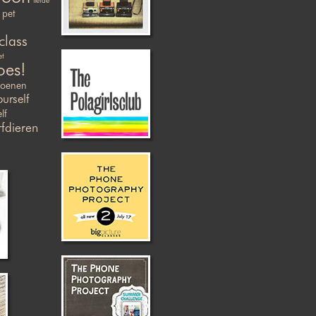
liefde
pet
class
et
oes!
zoenen
ourself
lf
fdieren