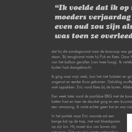
“Ik voelde dat ik op
moeders verjaardag
even oud zou zijn als
was toen ze overlee
dat hij die zondagavond naar de bioscoop was gew
staan. Bij terugkomst miste hij Puk en Kees. Door
van het balkon gevallen (van twee hoog). Ik vert
buiten had doorgebracht.
Ik ging naar mijn werk, kon het niet loslaten en 
ongerust en eerder thuis gekomen. Gelukkig snuffe
snel oppakken. Eric vond Kees bij de buren. Alleb
Een week later vond de jaarlijkse BBQ met de bov
katten had en toen de deurbel ging en een buurman
een verrassing. Ik miste echter geen kat en was ni
In het portiek waar Eric woonde zat een
bange kat op de trap, met wat bloedsporen
op zijn kin. Hij moest dus van boven zijn
gekomen. Dat was mijn eerste ontmoeting