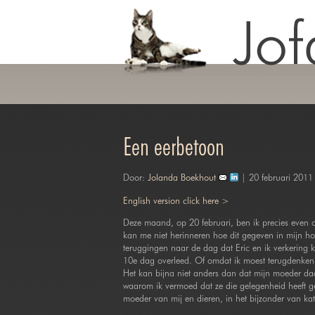
Een eerbetoon
Door:
Jolanda Boekhout
| 20 februari 2011
English version click here >
Deze maand, op 20 februari, ben ik precies even o
kan me niet herinneren hoe dit gegeven in mijn 
teruggingen naar de dag dat Eric en ik verkering
10e dag overleed. Of omdat ik moest terugdenken 
Het kan bijna niet anders dan dat mijn moeder da
waarom ik vermoed dat ze die gelegenheid heeft gecr
moeder van mij en dieren, in het bijzonder van kat