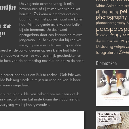
De volgende ochtend vroeg ik mijn
Mirtos Animal Project
 mijn
bovenburen of zij wisten van wie de kat
pet
photography
kon zijn. Zo kwam ik erachter dat een
photography 
buurman van het portiek naast me katten
phonephotography
Pi
had. Mijn volgende actie was aanbellen
 ze
poespoesp
bij die buurman. De deur werd
Poppy
d”
opengedaan door een knappe en relaxte
sei
Polaroid
jongeman. Ja, het klopte dat hij een kat
try y
shyness
Tara
Tom
miste, hij miste er zelfs twee. Hij vertelde
Uitdaging
ze
verlegen
eest en de balkondeuren op een kiertje had laten
Zwer
fotograferen
 het noodweer waren ze waarschijnlijk geschrokken en
elde hem van de ontmoeting met Puk en dat ze de nacht
Dierenzaken
ging eerder naar huis om Puk te zoeken. Ook Eric was
lde Puk nog steeds in mijn tuin rond en kon ik haar
ei waren ongedeerd.
enburen plaats. Het was bekend om me heen dat ik
 vroeg of ik een kat miste kwam die vraag niet als
euwsgierig wie hij had gevonden.