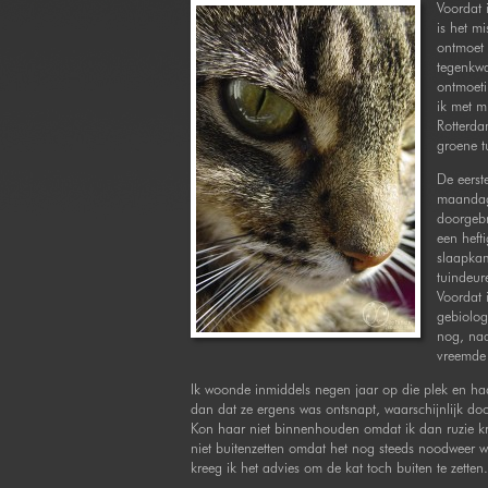
Voordat 
is het mi
ontmoet 
tegenkwa
ontmoeti
ik met mi
Rotterda
groene t
De eerst
maandagm
doorgebr
een heft
slaapkam
tuindeur
Voordat 
gebiolog
nog, naa
vreemde 
Ik woonde inmiddels negen jaar op die plek en had
dan dat ze ergens was ontsnapt, waarschijnlijk do
Kon haar niet binnenhouden omdat ik dan ruzie kr
niet buitenzetten omdat het nog steeds noodweer 
kreeg ik het advies om de kat toch buiten te zetten