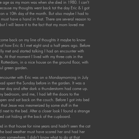
me age as my mom was when she died in 1980. I can’t
cause my thoughts went back tot the day Eric & I got
on a 10th day of the month. But also maybe I had to
must have a hand in that. There are several reason to
ut I will leave it to the fact that my mom loved me
 come back on my line of thoughts it maybe to know
 of how Eric & I met eight and a half years ago. Before
lly met and started talking I had an encounter with
ts. At that moment I lived with my three cats in the
f Rotterdam, in a nice house on the ground floor, with
ful green garden.
t encounter with Eric was on a Mondaymorning in July
had spent the Sunday before in the garden. It was a
er day and after dark a thunderstorm had come up.
my bedroom, and me, I had left the doors to the
pen and sat back on the couch. Before I got into bed
d that Jesse was mesmerized by some stuff in the
 next to the bed. After a closer look I found a strange
ed cat hiding at the back of the cupboard.
ved in that house for nine years and hadn’t seen the cat
The bad weather must have scared her and had her
rom somewhere. I didn’t know what to do at that