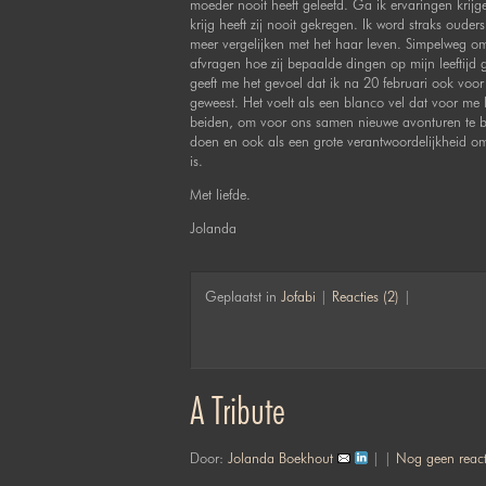
moeder nooit heeft geleefd. Ga ik ervaringen krijge
krijg heeft zij nooit gekregen. Ik word straks ouder
meer vergelijken met het haar leven. Simpelweg om
afvragen hoe zij bepaalde dingen op mijn leeftijd
geeft me het gevoel dat ik na 20 februari ook voor 
geweest. Het voelt als een blanco vel dat voor me 
beiden, om voor ons samen nieuwe avonturen te bel
doen en ook als een grote verantwoordelijkheid om
is.
Met liefde.
Jolanda
Geplaatst in
Jofabi
|
Reacties (2)
|
A Tribute
Door:
Jolanda Boekhout
| |
Nog geen react