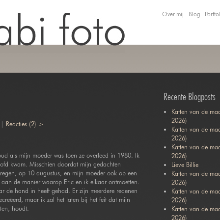
Over mij
Blog
Portfo
Recente Blogposts
Katten van de maa
2026)
 |
Reacties (2) >
Katten van de maa
2026)
Katten van de ma
ud als mijn moeder was toen ze overleed in 1980. Ik
2026)
hoofd kwam. Misschien doordat mijn gedachten
Lieve Billie
 kregen, op 10 augustus, en mijn moeder ook op een
Katten van de maa
aan de manier waarop Eric en ik elkaar ontmoetten.
2026)
ar de hand in heeft gehad. Er zijn meerdere redenen
Katten van de ma
eëerd, maar ik zal het laten bij het feit dat mijn
2026)
ten, houdt.
Katten van de maa
2026)