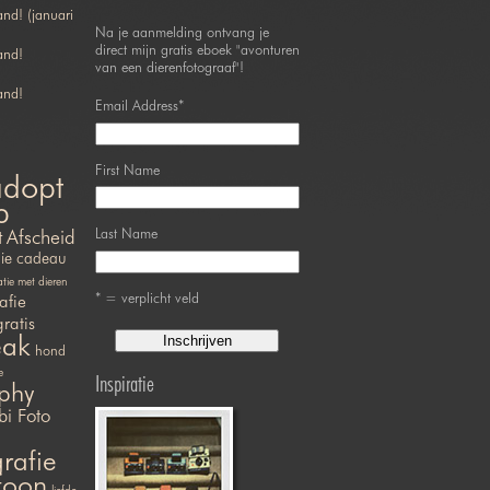
nd! (januari
Na je aanmelding ontvang je
direct mijn gratis eboek "avonturen
and!
van een dierenfotograaf"!
and!
Email Address
*
First Name
adopt
p
Last Name
t
Afscheid
ie
cadeau
ie met dieren
* = verplicht veld
afie
gratis
eak
hond
e
Inspiratie
phy
bi Foto
rafie
efoon