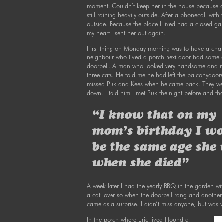
moment. Couldn’t keep her in the house because of 
still raining heavily outside. After a phonecall wit
outside. Because the place I lived had a closed g
my heart I sent her out again.
First thing on Monday morning was to have a chat 
neighbour who lived a porch next door had some ca
doorbell. A man who looked very handsome and rel
three cats. He told me he had left the balconydoo
missed Puk and Kees when he came back. They wer
down. I told him I met Puk the night before and t
“I know that on my
mom’s birthday I w
be the same age she
when she died”
A week later I had the yearly BBQ in the garden wi
a cat lover so when the doorbell rang and another 
came as a surprise. I didn’t miss anyone, but was
In the porch where Eric lived I found a