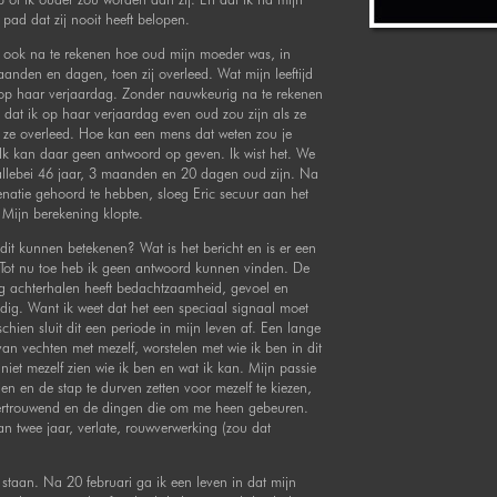
 pad dat zij nooit heeft belopen.
 ook na te rekenen hoe oud mijn moeder was, in
aanden en dagen, toen zij overleed. Wat mijn leeftijd
 op haar verjaardag. Zonder nauwkeurig na te rekenen
k dat ik op haar verjaardag even oud zou zijn als ze
 ze overleed. Hoe kan een mens dat weten zou je
Ik kan daar geen antwoord op geven. Ik wist het. We
llebei 46 jaar, 3 maanden en 20 dagen oud zijn. Na
enatie gehoord te hebben, sloeg Eric secuur aan het
 Mijn berekening klopte.
dit kunnen betekenen? Wat is het bericht en is er een
 Tot nu toe heb ik geen antwoord kunnen vinden. De
g achterhalen heeft bedachtzaamheid, gevoel en
ig. Want ik weet dat het een speciaal signaal moet
schien sluit dit een periode in mijn leven af. Een lange
an vechten met mezelf, worstelen met wie ik ben in dit
niet mezelf zien wie ik ben en wat ik kan. Mijn passie
en en de stap te durven zetten voor mezelf te kiezen,
ertrouwend en de dingen die om me heen gebeuren.
an twee jaar, verlate, rouwverwerking (zou dat
e staan. Na 20 februari ga ik een leven in dat mijn