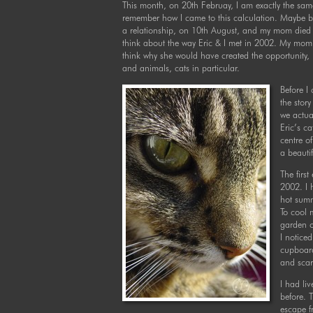
This month, on 20th Februay, I am exactly the sa
remember how I came to this calculation. Maybe be
a relationship, on 10th August, and my mom died 
think about the way Eric & I met in 2002. My mom 
think why she would have created the opportunity, b
and animals, cats in particular.
Before I
the story
we actua
Eric’s ca
centre o
a beauti
The firs
2002. I 
hot summ
To cool 
garden o
I notice
cupboard
and scar
I had li
before. 
escape f