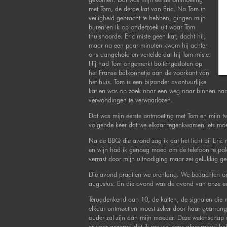
met Tom, de derde kat van Eric. Na Tom in
veiligheid gebracht te hebben, gingen mijn
buren en ik op onderzoek uit waar Tom
thuishoorde. Eric miste geen kat, dacht hij,
maar na een paar minuten kwam hij achter
ons aangehold en vertelde dat hij Tom miste.
Hij had Tom ongemerkt buitengesloten op
het Franse balkonnetje aan de voorkant van
het huis. Tom is een bijzonder avontuurlijke
kat en was op zoek naar een weg naar binnen naa
verwondingen te verwaarlozen.
Dat was mijn eerste ontmoeting met Tom en mijn tw
volgende keer dat we elkaar tegenkwamen iets mo
Na de BBQ die avond zag ik dat het licht bij Eric
en wijn had ik genoeg moed om de telefoon te pakk
verrast door mijn uitnodiging maar zei gelukkig g
Die avond praatten we urenlang. We bedachten 
augustus. En die avond was de avond van onze eer
Terugdenkend aan 10, de katten, de signalen die 
elkaar ontmoetten moest zeker door haar gearrangee
ouder zal zijn dan mijn moeder. Deze wetenschap d
er voor gezorgd dat ik me wel eens afgevraagd heb