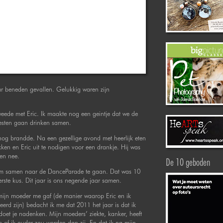
r beneden gevallen. Gelukkig waren zijn
eede met Eric. Ik maakte nog een geintje dat we de
esten gaan drinken samen.
 nog brandde. Na een gezellige avond met heerlijk eten
en en Eric uit te nodigen voor een drankje. Hij was
een nee.
De 10 geboden
om samen naar de DanceParade te gaan. Dat was 10
ste kus. Dit jaar is ons negende jaar samen.
mijn moeder me gaf (de manier waarop Eric en ik
rd zijn) bedacht ik me dat 2011 het jaar is dat ik
oet je nadenken. Mijn moeders’ ziekte, kanker, heeft
 of ik ouder zou worden dan zij. En dat ik na mijn