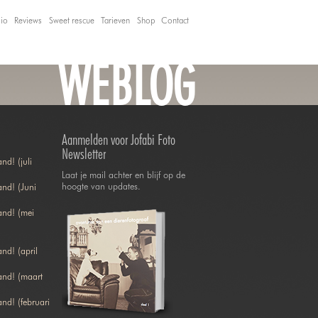
lio
Reviews
Sweet rescue
Tarieven
Shop
Contact
WEBLOG
Aanmelden voor Jofabi Foto
Newsletter
nd! (juli
Laat je mail achter en blijf op de
hoogte van updates.
nd! (Juni
and! (mei
nd! (april
and! (maart
nd! (februari