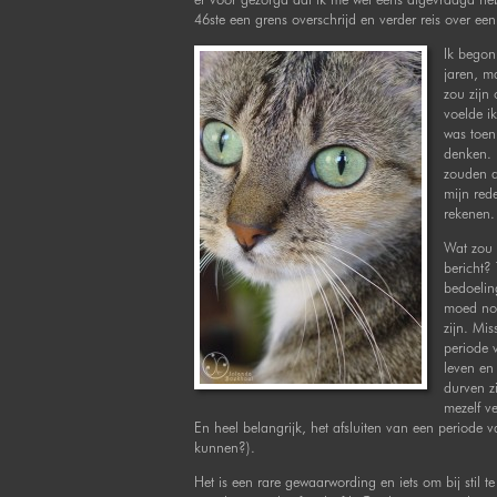
46ste een grens overschrijd en verder reis over een
Ik begon
jaren, m
zou zijn
voelde i
was toen
denken. 
zouden a
mijn red
rekenen.
Wat zou 
bericht?
bedoelin
moed nod
zijn. Mis
periode v
leven en 
durven zi
mezelf v
En heel belangrijk, het afsluiten van een periode v
kunnen?).
Het is een rare gewaarwording en iets om bij stil t