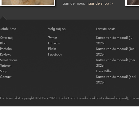
aan de muur.
naar de shop >
Jofabi Foto
Volg mij op
Laatste posts
Over mij
Twitter
Katten van de maand! (juli
Blog
LinkedIn
2026)
Portfolio
Flickr
Katten van de maand! (Juni
Reviews
Facebook
2026)
Sweet rescue
Katten van de maand! (mei
Tarieven
2026)
Shop
Lieve Billie
Contact
Katten van de maand! (april
2026)
Foto's en tekst copyright © 2006 - 2023, Jofabi Foto (Jolanda Boekhout - dierenfotograaf), alle 