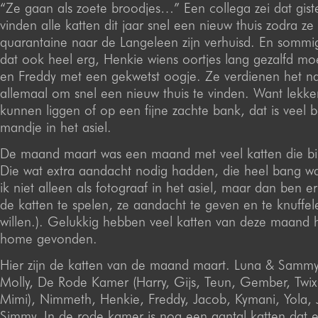
“Ze gaan als zoete broodjes…” Een collega zei dat gist
vinden alle katten dit jaar snel een nieuw thuis zodra ze
quarantaine naar de Langeleen zijn verhuisd. En sommi
dat ook heel erg, Henkie wiens oortjes lang gezalfd m
en Freddy met een gekwetst oogje. Ze verdienen het nat
allemaal om snel een nieuw thuis te vinden. Want lekke
kunnen liggen of op een fijne zachte bank, dat is veel 
mandje in het asiel.
De maand maart was een maand met veel katten die bi
Die wat extra aandacht nodig hadden, die heel bang w
ik niet alleen als fotograaf in het asiel, maar dan ben 
de katten te spelen, ze aandacht te geven en te knuffele
willen.). Gelukkig hebben veel katten van deze maand 
home gevonden.
Hier zijn de katten van de maand maart. Luna & Samm
Molly, De Rode Kamer (Harry, Gijs, Teun, Gember, Twix
Mimi), Nimmeth, Henkie, Freddy, Jacob, Kymani, Yola, J
Simmy. In de rode kamer is nog een aantal katten dat e