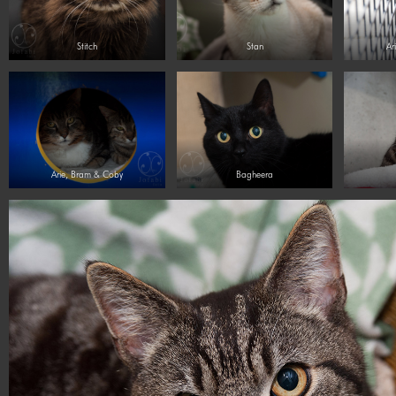
Stitch
Stan
Ar
Arie, Bram & Coby
Bagheera