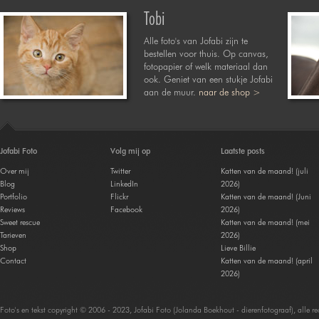
Tobi
Alle foto's van Jofabi zijn te
bestellen voor thuis. Op canvas,
fotopapier of welk materiaal dan
ook. Geniet van een stukje Jofabi
aan de muur.
naar de shop >
Jofabi Foto
Volg mij op
Laatste posts
Over mij
Twitter
Katten van de maand! (juli
Blog
LinkedIn
2026)
Portfolio
Flickr
Katten van de maand! (Juni
Reviews
Facebook
2026)
Sweet rescue
Katten van de maand! (mei
Tarieven
2026)
Shop
Lieve Billie
Contact
Katten van de maand! (april
2026)
Foto's en tekst copyright © 2006 - 2023, Jofabi Foto (Jolanda Boekhout - dierenfotograaf), alle 