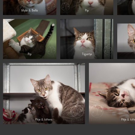
Myla & Bella
Pip
Pip
Tijgertje
Pitje & kittens
Pitje & kitt