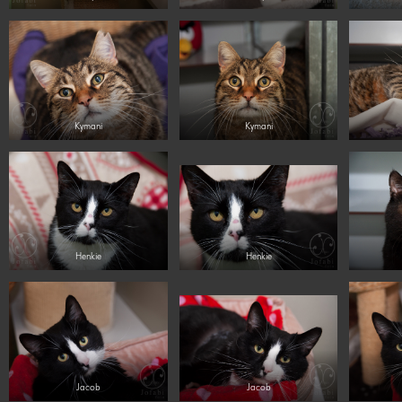
Kymani
Kymani
Henkie
Henkie
Jacob
Jacob