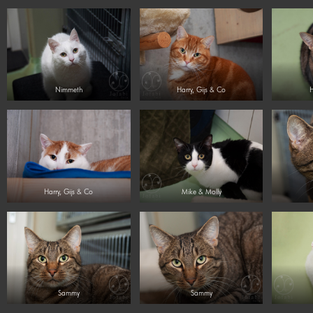
Nimmeth
Harry, Gijs & Co
H
Harry, Gijs & Co
Mike & Molly
Sammy
Sammy