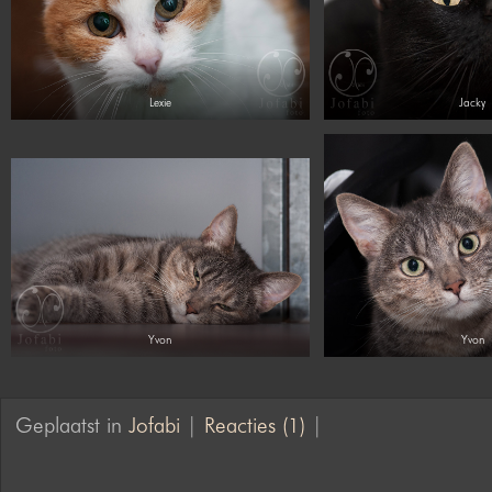
Lexie
Jacky
Yvon
Yvon
Geplaatst in
Jofabi
|
Reacties (1)
|