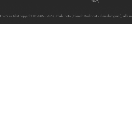
2026)
Foto's en tekst copyright © 2006 - 2023, Jofabi Foto (Jolanda Boekhout - dierenfotograaf), alle 