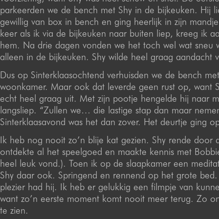
parkeerden we de bench met Shy in de bijkeuken. Hij li
gewillig van box in bench en ging heerlijk in zijn mandje
keer als ik via de bijkeuken naar buiten liep, kreeg ik 
hem. Na drie dagen vonden we het toch wel wat sneu 
alleen in de bijkeuken. Shy wilde heel graag aandacht 
Dus op Sinterklaasochtend verhuisden we de bench met
woonkamer. Maar ook dat leverde geen rust op, want S
echt heel graag uit. Met zijn pootje hengelde hij naar m
langsliep. “Zullen we… die lastige stap dan maar nem
Sinterklaasavond was het dan zover. Het deurtje ging 
Ik heb nog nooit zo’n blije kat gezien. Shy rende door 
ontdekte al het speelgoed en maakte kennis met Bobbi
heel leuk vond.). Toen ik op de slaapkamer een medita
Shy daar ook. Springend en rennend op het grote bed
plezier had hij. Ik heb er gelukkig een filmpje van kun
want zo’n eerste moment komt nooit meer terug. Zo o
te zien.