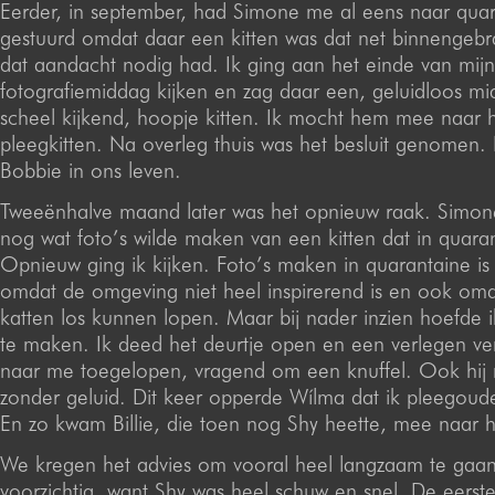
Eerder, in september, had Simone me al eens naar qua
gestuurd omdat daar een kitten was dat net binnengebr
dat aandacht nodig had. Ik ging aan het einde van mijn
fotografiemiddag kijken en zag daar een, geluidloos m
scheel kijkend, hoopje kitten. Ik mocht hem mee naar 
pleegkitten. Na overleg thuis was het besluit genomen
Bobbie in ons leven.
Tweeënhalve maand later was het opnieuw raak. Simone
nog wat foto’s wilde maken van een kitten dat in quaran
Opnieuw ging ik kijken. Foto’s maken in quarantaine is 
omdat de omgeving niet heel inspirerend is en ook omda
katten los kunnen lopen. Maar bij nader inzien hoefde i
te maken. Ik deed het deurtje open en een verlegen v
naar me toegelopen, vragend om een knuffel. Ook hij
zonder geluid. Dit keer opperde Wílma dat ik pleegoud
En zo kwam Billie, die toen nog Shy heette, mee naar 
We kregen het advies om vooral heel langzaam te gaa
voorzichtig, want Shy was heel schuw en snel. De eerst