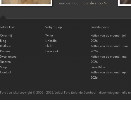
aan de muur.
naar de shop >
Jofabi Foto
Volg mij op
Laatste posts
Over mij
Twitter
Katten van de maand! (juli
Blog
LinkedIn
2026)
Portfolio
Flickr
Katten van de maand! (Juni
Reviews
Facebook
2026)
Sweet rescue
Katten van de maand! (mei
Tarieven
2026)
Shop
Lieve Billie
Contact
Katten van de maand! (april
2026)
Foto's en tekst copyright © 2006 - 2023, Jofabi Foto (Jolanda Boekhout - dierenfotograaf), alle 