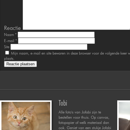
Reactie
Naam
*
E-mail
*
Site
Mijn naam, e-mail en site bewaren in deze browser voor de volgende keer w
plaats.
Tobi
Alle foto's van Jofabi zijn te
bestellen voor thuis. Op canvas,
fotopapier of welk materiaal dan
ook. Geniet van een stukje Jofabi