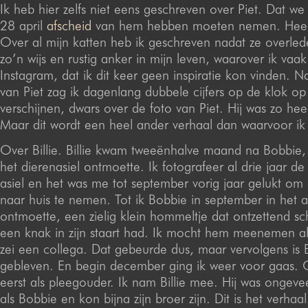
Ik heb hier zelfs niet eens geschreven over Piet. Dat we
28 april
afscheid
van hem hebben moeten nemen. Heel
Over al mijn katten heb ik geschreven nadat ze overled
zo’n wijs en rustig anker in mijn leven, waarover ik vaa
Instagram, dat ik dit keer geen inspiratie kon vinden. N
van Piet zag ik dagenlang dubbele cijfers op de klok op
verschijnen, dwars over de foto van Piet. Hij was zo heel
Maar dit wordt een heel ander verhaal dan waarvoor ik h
Over Billie. Billie kwam tweeënhalve maand na Bobbie, 
het dierenasiel ontmoette. Ik fotografeer al drie jaar de
asiel en het was me tot september vorig jaar gelukt o
naar huis te nemen. Tot ik Bobbie in september in het a
ontmoette, een zielig klein hommeltje dat ontzettend s
een knak in zijn staart had. Ik mocht hem meenemen als
zei een collega. Dat gebeurde dus, maar vervolgens is
gebleven. En begin december ging ik weer voor gaas. 
eerst als pleegouder. Ik nam Billie mee. Hij was ongev
als Bobbie en kon bijna zijn broer zijn. Dit is het verhaal