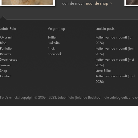
aan de muur.
naar de shop >
Jofabi Foto
Volg mij op
Laatste posts
Over mij
Twitter
Katten van de maand! (juli
Blog
LinkedIn
2026)
Portfolio
Flickr
Katten van de maand! (Juni
Reviews
Facebook
2026)
Sweet rescue
Katten van de maand! (mei
Tarieven
2026)
Shop
Lieve Billie
Contact
Katten van de maand! (april
2026)
Foto's en tekst copyright © 2006 - 2023, Jofabi Foto (Jolanda Boekhout - dierenfotograaf), alle 