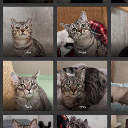
Mila
Maya
Pluum
Minou