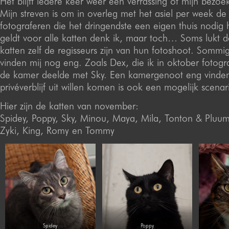
Het blijft iedere keer weer een verrassing of mijn bezoek
Mijn streven is om in overleg met het asiel per week de 
fotograferen die het dringendste een eigen thuis nodig
geldt voor alle katten denk ik, maar toch… Soms lukt d
katten zelf de regisseurs zijn van hun fotoshoot. Sommi
vinden mij nog eng. Zoals Dex, die ik in oktober fotogr
de kamer deelde met Sky. Een kamergenoot eng vinden 
privéverblijf uit willen komen is ook een mogelijk scenar
Hier zijn de katten van november:
Spidey, Poppy, Sky, Minou, Maya, Mila, Tonton & Pluum
Zyki, King, Romy en Tommy
Spidey
Poppy