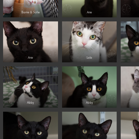
Barrie & Sofie
Arie
Arie
Lala
Abby
Abby