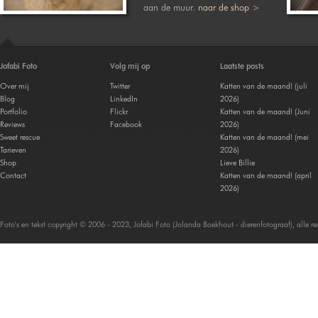
aan de muur.
naar de shop >
Jofabi Foto
Volg mij op
Laatste posts
Over mij
Twitter
Katten van de maand! (juli
Blog
LinkedIn
2026)
Portfolio
Flickr
Katten van de maand! (Juni
Reviews
Facebook
2026)
Sweet rescue
Katten van de maand! (mei
Tarieven
2026)
Shop
Lieve Billie
Contact
Katten van de maand! (april
2026)
Foto's en tekst copyright © 2006 - 2023, Jofabi Foto (Jolanda Boekhout - dierenfotograaf), alle 