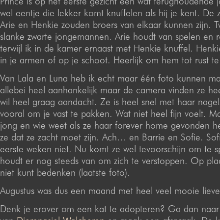
Prince is op het eerste gezicht een wat terughoudende
wel eentje die lekker komt knuffelen als hij je kent. De 
Arie en Henkie zouden broers van elkaar kunnen zijn. T
slanke zwarte jongemannen. Arie houdt van spelen en 
terwijl ik in de kamer ernaast met Henkie knuffel. Henki
in je armen of op je schoot. Heerlijk om hem tot rust t
Van Lala en Luna heb ik echt maar één foto kunnen ma
allebei heel aanhankelijk maar de camera vinden ze he
wil heel graag aandacht. Ze is heel snel met haar nage
vooral om je vast te pakken. Wat niet heel fijn voelt. M
jong en wie weet als ze haar forever home gevonden he
ze dat ze zacht moet zijn. Ach… en Barrie en Sofie. Sof
eerste weken niet. Nu komt ze wel tevoorschijn om te s
houdt er nog steeds van om zich te verstoppen. Op plaa
niet kunt bedenken (laatste foto).
Augustus was dus een maand met heel veel mooie lieve
Denk je erover om een kat te adopteren? Ga dan naar