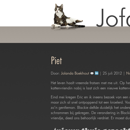
Piet
Door:
Jolanda Boekhout
| 25 juli 2012 |
No
Het leven haalt vreemde fratsen met me uit. Op he
kattenvriendin nabij is laat zich een nieuwe kattenv
Eind mei kregen Eric en ik ineens bezoek van een m
maar zich al snel ontpoppend tot een kroelerd. Voo
zo’n gentleman. Blackie delfde duidelijk het ondersp
schrammen bij gekregen. De verandering in Blackie 
vriendje, deed ons behoorlijk verdriet. Er moest du