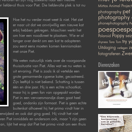
liefdevol thuis voor Piet. Die liefdevolle plek is tot nu
Mirtos Animal Project
pet
photography
photography 
Hoe het nu verder moet weet ik niet. Het ziet
phonephotography
Pi
er naar uit dat we onvrijwillig een nieuwe kat
poespoesp
erbij hebben gekregen. Misschien werkt het
Poppy
om hier een noodkreet te plaatsen. Wie er al
sei
Polaroid
langer over denkt om een kat te adopteren
try y
shyness
Tara
Tom
zou eerst eens moeten komen kennismaken
Uitdaging
ze
verlegen
met onze Piet.
Zwer
fotograferen
We weten natuurlijk niets over de voorgaande
Dierenzaken
thuissituatie van Piet. Alles wat we nu weten is
uit ervaring. Piet is zoals ik al vertelde een
grote gemarmerde cyperse kater, gecastreerd.
Zijn leeftijd is niet bekend. Schatting is tussen
één en drie jaar. Hij is een echte schootkat,
maar hij is geen fan van opgepakt worden.
Piet in een vervoersmandje doen gaat heel
goed, ondanks zijn formaat. Piet is geen echte
buitenkat alhoewel hij het prima vindt hier in
erwijderd en ook dat ging goed. Hij vindt het niet
reren Piet inmiddels en andersom ook, maar ’t zijn geen
, lijkt het erop dat Piet het prima vindt om een thuis