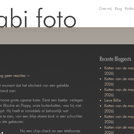
Over mij
Blog
Portfo
Recente Blogposts
Katten van de maa
2026)
g geen reacties >
Katten van de maa
2026)
t moment dat het afscheid van een geliefde
Katten van de ma
riend zien.
2026)
ooie grote cyperse kater. Eerst een beetje verlegen
Lieve Billie
r Blackie en Poppy, onze buitenkatten, was hij niet
Katten van de maa
it. Hij heeft er inmiddels al behoorlijk wat
2026)
te zien, van een blije stoere bink in een schuchter
Katten van de ma
s iets gebeuren.
2026)
Katten van de maa
Na een chip-check en een telefoontje
2026)