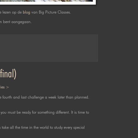
te lezen op de
blog
van Big Picture Classes.
ngen bent aangegaan.
final)
ies >
e fourth and last challenge a week later than planned.
 you must be ready for something different. It is time to
take all the time in the world to study every special