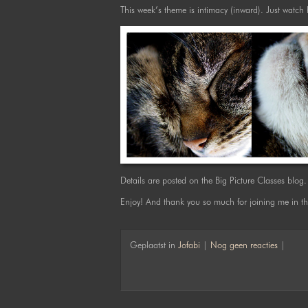
This week’s theme is intimacy (inward). Just watch
Details are posted on the Big Picture Classes blog.
Enjoy! And thank you so much for joining me in thi
Geplaatst in
Jofabi
|
Nog geen reacties
|