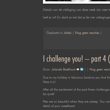
Details van de uitdaging van deze week zijn weer 
Leef je uit! En dank je wel dat je de vier uitdagi
Geplaatst in
Jofabi
|
Nog geen reacties
|
I challenge you! – part 4 (
Door:
Jolanda Boekhout
| |
Nog geen react
Due to my holiday in fabulous Sardinia you find th
Here it is!
After all the excitement of the past three challenges
be quiet!
Pets are so beautiful when they are asleep. You can 
detail of your sweetheart.