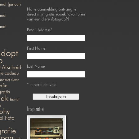
nd! (januari
Na je aanmelding ontvang je
direct mijn gratis eboek "avonturen
and!
van een dierenfotograaf"!
and!
Email Address
*
First Name
adopt
p
Last Name
t
Afscheid
ie
cadeau
ie met dieren
* = verplicht veld
afie
gratis
eak
hond
e
Inspiratie
phy
bi Foto
rafie
efoon