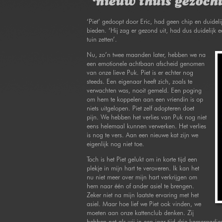
‘nieuw thuis gezocht
‘Piet’ gedoopt door Eric, had geen chip en duideli
bieden. ‘Hij zag er gezond uit, had dus duidelij
tuin zetten’.
Nu, zo’n twee maanden later, hebben we na
een emotionele achtbaan afscheid genomen
van onze lieve Puk. Piet is er echter nog
steeds. Een eigenaar heeft zich, zoals te
verwachten was, nooit gemeld. Een poging
om hem te koppelen aan een vriendin is op
niets uitgelopen. Piet zelf adopteren doet
pijn. We hebben het verlies van Puk nog niet
eens helemaal kunnen verwerken. Het verlies
is nog te vers. Aan een nieuwe kat zijn we
eigenlijk nog niet toe.
Toch is het Piet gelukt om in korte tijd een
plekje in mijn hart te veroveren. Ik kan het
nu niet meer over mijn hart verkrijgen om
hem naar één of ander asiel te brengen.
Zeker niet na mijn laatste ervaring met het
asiel. Maar hoe lief we Piet ook vinden, we
moeten aan onze kattenclub denken. Zij
hebben net als wij in een jaar tijd drie kameraadj