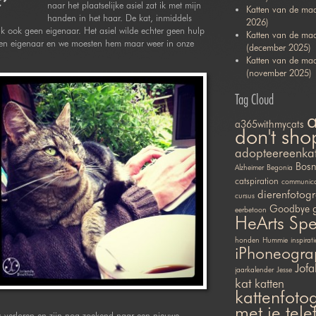
’
naar het plaatselijke asiel zat ik met mijn
Katten van de maa
handen in het haar. De kat, inmiddels
2026)
jk ook geen eigenaar. Het asiel wilde echter geen hulp
Katten van de ma
k een eigenaar en we moesten hem maar weer in onze
(december 2025)
Katten van de ma
(november 2025)
Tag Cloud
a365withmycats
don't sho
adopteereenka
Bosn
Alzheimer
Begonia
catspiration
communicat
dierenfotogr
cursus
Goodbye
eerbetoon
HeArts Sp
honden
Hummie
inspirati
iPhoneogra
Jofa
jaarkalender
Jesse
kat
katten
kattenfotog
met je tel
es verloren en zijn nog zoekend naar een nieuwe