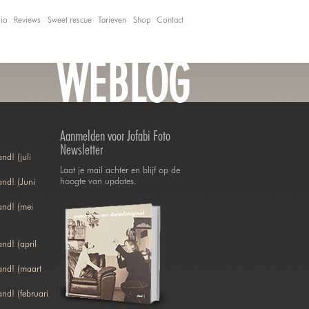
lio
Reviews
Sweet rescue
Tarieven
Shop
Contact
WEBLOG
Aanmelden voor Jofabi Foto
Newsletter
nd! (juli
Laat je mail achter en blijf op de
hoogte van updates.
nd! (Juni
and! (mei
nd! (april
and! (maart
nd! (februari