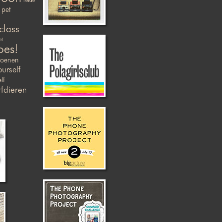
liefde
pet
class
et
oes!
zoenen
ourself
lf
fdieren