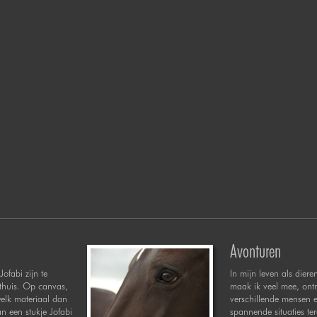
Avonturen
Jofabi zijn te
In mijn leven als diere
 thuis. Op canvas,
maak ik veel mee, ont
welk materiaal dan
verschillende mensen 
n een stukje Jofabi
spannende situaties te