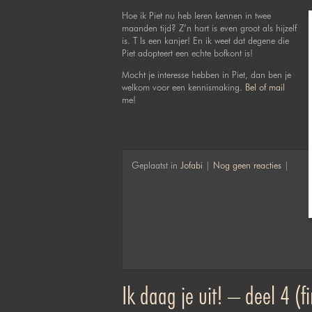
Hoe ik Piet nu heb leren kennen in twee
maanden tijd? Z’n hart is even groot als hijzelf
is. T Is een kanjer! En ik weet dat degene die
Piet adopteert een echte bofkont is!
Mocht je interesse hebben in Piet, dan ben je
welkom voor een kennismaking.
Bel of mail
me!
Geplaatst in
Jofabi
|
Nog geen reacties
|
Ik daag je uit! – deel 4 (f