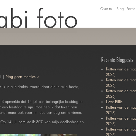
Over mij
Blog
Portfo
Recente Blogposts
Katten van de maa
2026)
1 |
Nog geen reacties >
Katten van de maa
2026)
ik in alle drukte, vooral door die in mijn hoofd,
Katten van de ma
2026)
8 opmerkte dat 14 juli een belangrijke feestdag in
Lieve Billie
ook een feestdag te zijn. Hoe heb ik dat teken nou
Katten van de maa
nend, maar ook voor mij dus een dag om te vieren.
2026)
Katten van de ma
Op 14 juli bereikte ik 80% van mijn doelbedrag en
2026)
Katten van de maa
2026)