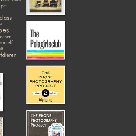
liefde
pet
class
et
oes!
zoenen
ourself
lf
fdieren