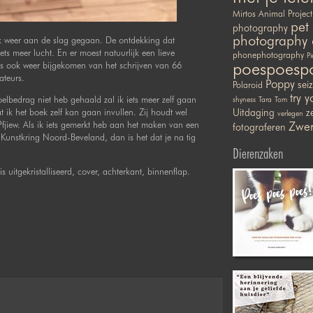
Mirtos Animal Project
pet
photography
photography 
k weer aan de slag gegaan. De ontdekking dat
 meer lucht. En er moest natuurlijk een lieve
phonephotography
Pi
poespoesp
s ook weer bijgekomen van het schrijven van 66
ateurs.
Poppy
sei
Polaroid
try y
lbedrag niet heb gehaald zal ik iets meer zelf gaan
shyness
Tara
Tom
ik het boek zelf kan gaan invullen. Zij houdt wel
Uitdaging
ze
verlegen
Pfjiew. Als ik iets gemerkt heb aan het maken van een
Zwer
fotograferen
 Kunstkring Noord-Beveland, dan is het dat je na tig
Dierenzaken
 uitgekristalliseerd, cover, achterkant, binnenflap.