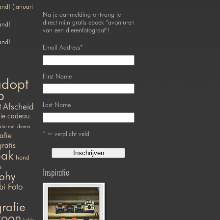
nd! (januari
Na je aanmelding ontvang je
direct mijn gratis eboek "avonturen
and!
van een dierenfotograaf"!
and!
Email Address
*
First Name
adopt
p
Last Name
t
Afscheid
ie
cadeau
ie met dieren
* = verplicht veld
afie
gratis
eak
hond
e
Inspiratie
phy
bi Foto
rafie
efoon