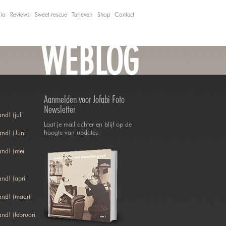
lio
Reviews
Sweet rescue
Tarieven
Shop
Contact
WEBLOG
Aanmelden voor Jofabi Foto
Newsletter
nd! (juli
Laat je mail achter en blijf op de
hoogte van updates.
nd! (Juni
and! (mei
nd! (april
and! (maart
nd! (februari