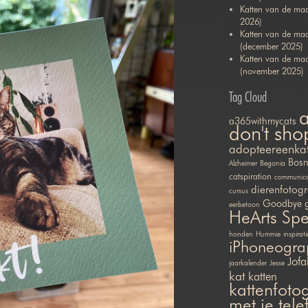
Katten van de maa
2026)
Katten van de ma
(december 2025)
Katten van de ma
(november 2025)
Tag Cloud
a365withmycats
don't sho
adopteereenka
Bosn
Alzheimer
Begonia
catspiration
communicat
dierenfotogr
cursus
Goodbye
eerbetoon
HeArts Sp
honden
Hummie
inspirati
iPhoneogra
Jofa
jaarkalender
Jesse
kat
katten
kattenfotog
met je tel