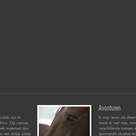
Avonturen
Jofabi zijn te
In mijn leven als diere
 thuis. Op canvas,
maak ik veel mee, ont
welk materiaal dan
verschillende mensen 
n een stukje Jofabi
spannende situaties te