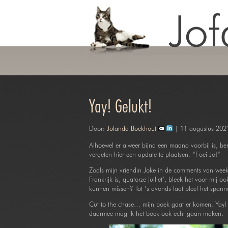
Yay! Gelukt!
Door:
Jolanda Boekhout
| 11 augustus 202
Alhoewel er alweer bijna een maand voorbij is, ben 
vergeten hier een update te plaatsen. “Foei Jo!”
Zoals mijn vriendin Joke in de comments van week 
Frankrijk is, quatorze juillet’, bleek het voor mij 
kunnen missen? Tot ’s avonds laat bleef het span
Cut to the chase… mijn boek gaat er komen. Yay! 
daarmee mag ik het boek ook echt gaan maken.