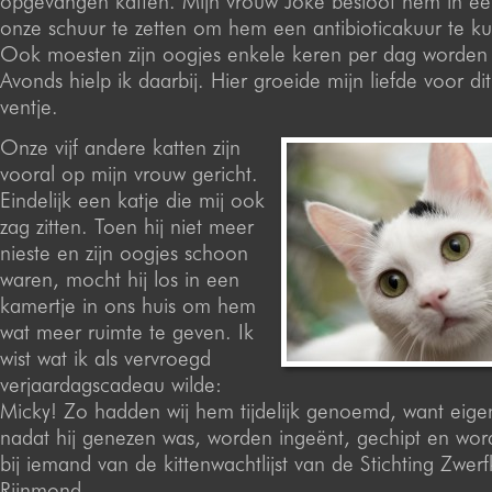
opgevangen katten. Mijn vrouw Joke besloot hem in ee
onze schuur te zetten om hem een antibioticakuur te k
Ook moesten zijn oogjes enkele keren per dag worden g
Avonds hielp ik daarbij. Hier groeide mijn liefde voor d
ventje.
Onze vijf andere katten zijn
vooral op mijn vrouw gericht.
Eindelijk een katje die mij ook
zag zitten. Toen hij niet meer
nieste en zijn oogjes schoon
waren, mocht hij los in een
kamertje in ons huis om hem
wat meer ruimte te geven. Ik
wist wat ik als vervroegd
verjaardagscadeau wilde:
Micky! Zo hadden wij hem tijdelijk genoemd, want eigenl
nadat hij genezen was, worden ingeënt, gechipt en wor
bij iemand van de kittenwachtlijst van de Stichting Zwerf
Rijnmond.