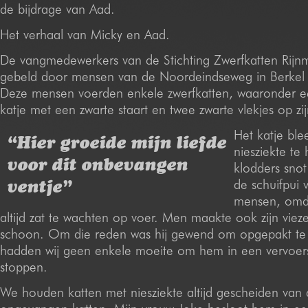
de bijdrage van Aad.
Het verhaal van Micky en Aad.
De vangmedewerkers van de Stichting Zwerfkatten Rij
gebeld door mensen van de Noordeindseweg in Berkel 
Deze mensen voerden enkele zwerfkatten, waaronder ee
katje met een zwarte staart en twee zwarte vlekjes op zi
Het katje ble
“Hier groeide mijn liefde
niesziekte te
voor dit onbevangen
klodders snot
de schuifpui 
ventje”
mensen, omda
altijd zat te wachten op voer. Men maakte ook zijn viez
schoon. Om die reden was hij gewend om opgepakt te
hadden wij geen enkele moeite om hem in een vervoer
stoppen.
We houden katten met niesziekte altijd gescheiden van