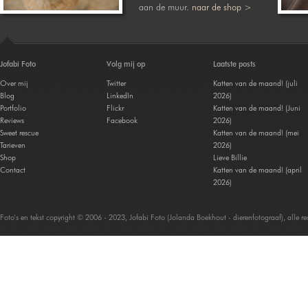
aan de muur.
naar de shop >
Jofabi Foto
Volg mij op
Laatste posts
Over mij
Twitter
Katten van de maand! (juli
Blog
LinkedIn
2026)
Portfolio
Flickr
Katten van de maand! (Juni
Reviews
Facebook
2026)
Sweet rescue
Katten van de maand! (mei
Tarieven
2026)
Shop
Lieve Billie
Contact
Katten van de maand! (april
2026)
Foto's en tekst copyright © 2006 - 2023, Jofabi Foto (Jolanda Boekhout - dierenfotograaf), alle 