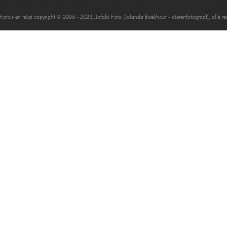
Foto's en tekst copyright © 2006 - 2023, Jofabi Foto (Jolanda Boekhout - dierenfotograaf), alle 