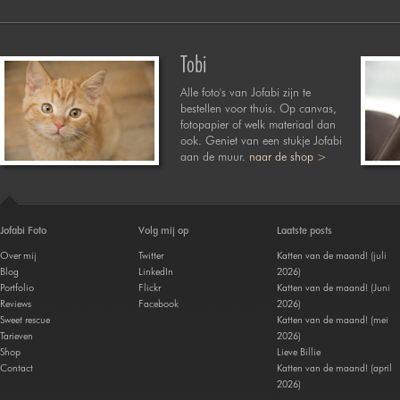
Tobi
Alle foto's van Jofabi zijn te
bestellen voor thuis. Op canvas,
fotopapier of welk materiaal dan
ook. Geniet van een stukje Jofabi
aan de muur.
naar de shop >
Jofabi Foto
Volg mij op
Laatste posts
Over mij
Twitter
Katten van de maand! (juli
Blog
LinkedIn
2026)
Portfolio
Flickr
Katten van de maand! (Juni
Reviews
Facebook
2026)
Sweet rescue
Katten van de maand! (mei
Tarieven
2026)
Shop
Lieve Billie
Contact
Katten van de maand! (april
2026)