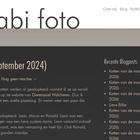
Over mij
Blog
Portfo
Recente Blogposts
eptember 2024)
Katten van de maa
2026)
|
Nog geen reacties >
Katten van de maa
2026)
tten werden al geadopteerd voordat ik ze op social
Katten van de ma
 op de website van
Dierenasiel Walcheren
. Dus ik
2026)
t een snelle plaatsing. Er waren weer een paar die
Lieve Billie
Katten van de maa
geadopteerd. Leon, Mauw en Ronald. Leon was een
2026)
en was een lieve oudere dame. Leon verkocht zichzelf
Katten van de ma
vond, was een verrassing en heel fijn. Ook Ronald,
2026)
ijn gouden mandje.
Katten van de maa
2026)