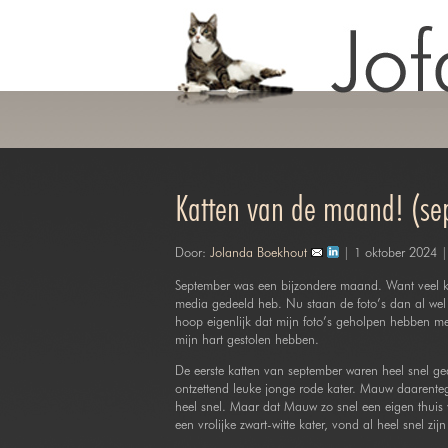
Katten van de maand! (s
Door:
Jolanda Boekhout
| 1 oktober 2024 
September was een bijzondere maand. Want veel ka
media gedeeld heb. Nu staan de foto’s dan al wel
hoop eigenlijk dat mijn foto’s geholpen hebben me
mijn hart gestolen hebben.
De eerste katten van september waren heel snel 
ontzettend leuke jonge rode kater. Mauw daarenteg
heel snel. Maar dat Mauw zo snel een eigen thuis 
een vrolijke zwart-witte kater, vond al heel snel z