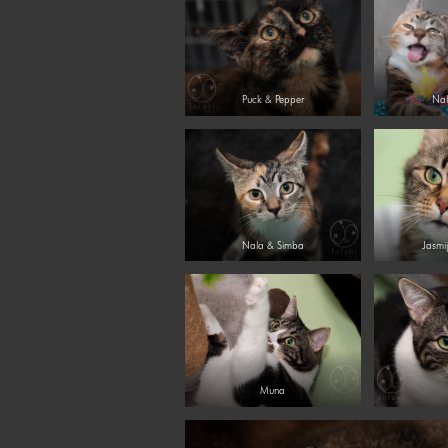
Puck & Pepper
Nal
Nala & Simba
Jasmi
Muna