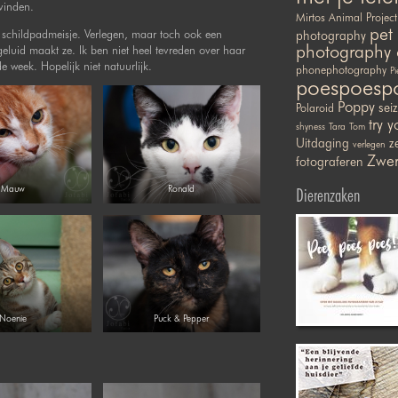
 vinden.
Mirtos Animal Project
pet
 schildpadmeisje. Verlegen, maar toch ook een
photography
photography 
eluid maakt ze. Ik ben niet heel tevreden over haar
e week. Hopelijk niet natuurlijk.
phonephotography
Pi
poespoesp
Poppy
sei
Polaroid
try y
shyness
Tara
Tom
Uitdaging
ze
verlegen
Zwer
fotograferen
Mauw
Ronald
Dierenzaken
Noenie
Puck & Pepper