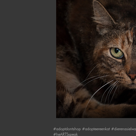
#adoptdontshop #adopteereenkat #dierenasielwal
#heARTSspeak