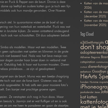
ie en Puck & Pepper aan de beurt. Dinnie is deze
Katten van de maa
dame op leeftijd en oudere katten gun je toch een fijn
2026)
inmiddels ook hun mandje gevonden. Over Noenie
Katten van de ma
(december 2025)
Katten van de ma
isch stel. In quarantaine wisten ze de boel al op
(november 2025)
mgeving van hun waterbak en waterballet. Puck was wat
er in brutaler kijken. Ze waren ontzettend ondeugend
Tag Cloud
toch ook van schootzitten. Dit duo adopteren belooft
a365withmycats
don't sho
 Simba als modellen. Maar wat een modellen. Twee
van geen ophouden met spelen en klimmen in de grote
adopteereenka
zich niet bezeerd had. Nala was het lieve meisje van
Bosn
Alzheimer
Begonia
paar dagen zonder haar broer doen in verband met
catspiration
communicat
st. Gelukkig heb ik haar wat kunnen troosten. Dieren
dierenfotogr
cursus
helaas pindakaas… ze zijn al geadopteerd.
Goodbye
eerbetoon
HeArts Sp
rgriet aan de beurt. Muna was een beetje chagrijnig
otte toch wat aan de forse kant. Gisteren was de
honden
Hummie
inspirati
stuk opgewekter. Ik heb zelfs een paar mooiere foto’s
iPhoneogra
oelt. Een kanjer met prachtige groene ogen.
Jofa
jaarkalender
Jesse
kat
katten
gezien. Ze verstopten zich nog in hun doos. Maar
kattenfotog
 beauty’s. Jasmijn ziet er wat fluffiger uit en is ook
met je tel
en ze om me heen te paraderen en gaan de staartjes