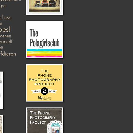
liefde
pet
class
et
oes!
zoenen
ourself
lf
fdieren