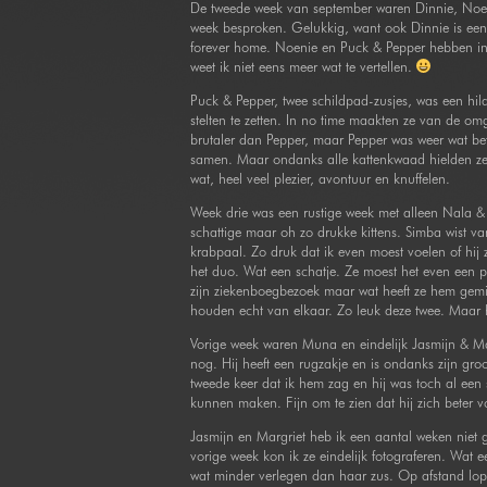
De tweede week van september waren Dinnie, Noen
week besproken. Gelukkig, want ook Dinnie is een 
forever home. Noenie en Puck & Pepper hebben 
weet ik niet eens meer wat te vertellen.
Puck & Pepper, twee schildpad-zusjes, was een hilar
stelten te zetten. In no time maakten ze van de o
brutaler dan Pepper, maar Pepper was weer wat bet
samen. Maar ondanks alle kattenkwaad hielden ze 
wat, heel veel plezier, avontuur en knuffelen.
Week drie was een rustige week met alleen Nala &
schattige maar oh zo drukke kittens. Simba wist 
krabpaal. Zo druk dat ik even moest voelen of hij 
het duo. Wat een schatje. Ze moest het even een 
zijn ziekenboegbezoek maar wat heeft ze hem gemi
houden echt van elkaar. Zo leuk deze twee. Maar 
Vorige week waren Muna en eindelijk Jasmijn & Ma
nog. Hij heeft een rugzakje en is ondanks zijn gro
tweede keer dat ik hem zag en hij was toch al een 
kunnen maken. Fijn om te zien dat hij zich beter v
Jasmijn en Margriet heb ik een aantal weken niet 
vorige week kon ik ze eindelijk fotograferen. Wat een
wat minder verlegen dan haar zus. Op afstand lop