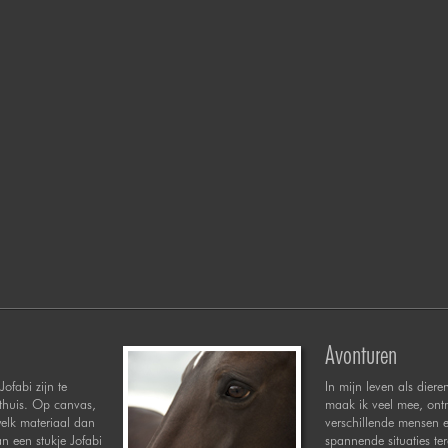
Avonturen
Jofabi zijn te
In mijn leven als diere
 thuis. Op canvas,
maak ik veel mee, ont
welk materiaal dan
verschillende mensen 
n een stukje Jofabi
spannende situaties te