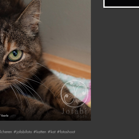
Veerle
cheren #jofabifoto #katten #kat #fotoshoot