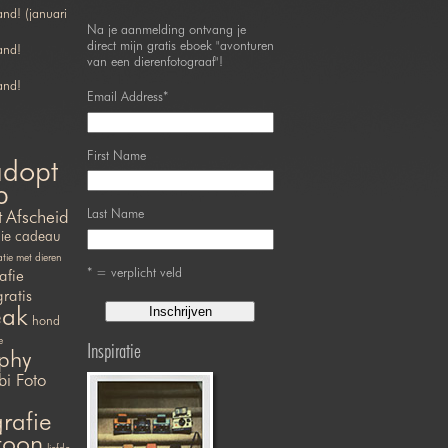
nd! (januari
Na je aanmelding ontvang je
direct mijn gratis eboek "avonturen
and!
van een dierenfotograaf"!
and!
Email Address
*
First Name
adopt
p
Last Name
t
Afscheid
ie
cadeau
ie met dieren
* = verplicht veld
afie
gratis
eak
hond
e
Inspiratie
phy
bi Foto
rafie
efoon