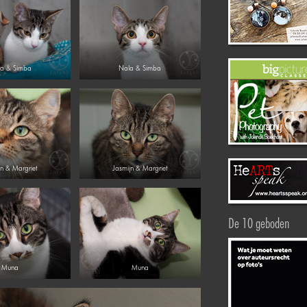
a & Simba
Nala & Simba
jn & Margriet
Jasmijn & Margriet
De 10 geboden
Muna
Muna