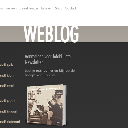
lio
Reviews
Sweet rescue
Tarieven
Shop
Contact
WEBLOG
Aanmelden voor Jofabi Foto
Newsletter
nd! (juli
Laat je mail achter en blijf op de
hoogte van updates.
nd! (Juni
and! (mei
nd! (april
and! (maart
nd! (februari