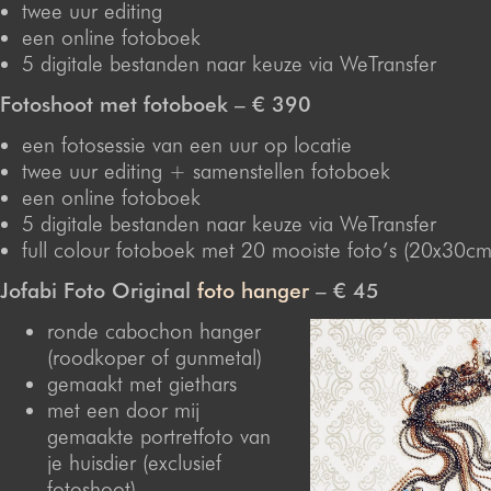
twee uur
editing
een online fotoboek
5 digitale bestanden naar keuze via WeTransfer
Fotoshoot met fotoboek – € 390
een fotosessie van een uur op locatie
twee uur
editing
+ samenstellen fotoboek
een online fotoboek
5 digitale bestanden naar keuze via WeTransfer
full colour fotoboek met 20 mooiste foto’s (20x30cm
Jofabi Foto Original
foto hanger
– € 45
ronde cabochon hanger
(roodkoper of gunmetal)
gemaakt met giethars
met een door mij
gemaakte portretfoto van
je huisdier (exclusief
fotoshoot)