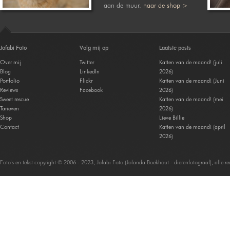
aan de muur.
naar de shop >
Jofabi Foto
Volg mij op
Laatste posts
Over mij
Twitter
Katten van de maand! (juli
Blog
LinkedIn
2026)
Portfolio
Flickr
Katten van de maand! (Juni
Reviews
Facebook
2026)
Sweet rescue
Katten van de maand! (mei
Tarieven
2026)
Shop
Lieve Billie
Contact
Katten van de maand! (april
2026)
Foto's en tekst copyright © 2006 - 2023, Jofabi Foto (Jolanda Boekhout - dierenfotograaf), alle 