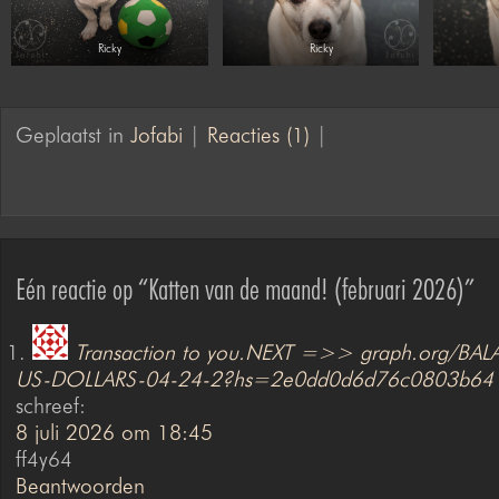
Ricky
Ricky
Geplaatst in
Jofabi
|
Reacties (1)
|
Eén reactie op “Katten van de maand! (februari 2026)”
Transaction to you.NEXT =>> graph.org/BA
US-DOLLARS-04-24-2?hs=2e0dd0d6d76c0803b641
schreef:
8 juli 2026 om 18:45
ff4y64
Beantwoorden