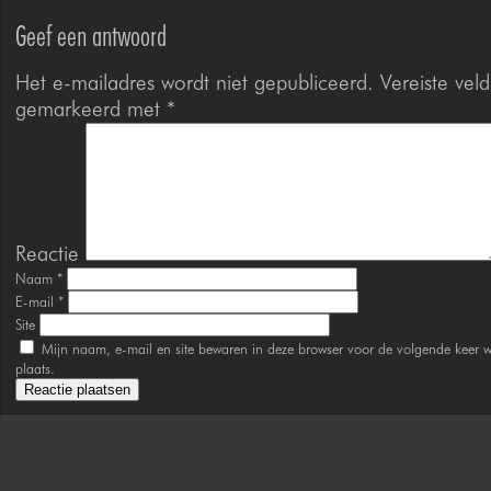
Geef een antwoord
Het e-mailadres wordt niet gepubliceerd.
Vereiste veld
gemarkeerd met
*
Reactie
Naam
*
E-mail
*
Site
Mijn naam, e-mail en site bewaren in deze browser voor de volgende keer w
plaats.