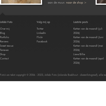
aan de muur.
naar de shop >
Jofabi Foto
Volg mij op
Laatste posts
Over mij
Twitter
Katten van de maand! (juli
Blog
LinkedIn
2026)
Portfolio
Flickr
Katten van de maand! (Juni
Reviews
Facebook
2026)
Sweet rescue
Katten van de maand! (mei
Tarieven
2026)
Shop
Lieve Billie
Contact
Katten van de maand! (april
2026)
Foto's en tekst copyright © 2006 - 2023, Jofabi Foto (Jolanda Boekhout - dierenfotograaf), alle 