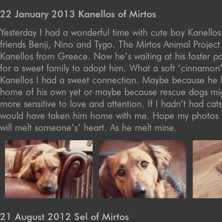
22 January 2013 Kanellos of Mirtos
Yesterday I had a wonderful time with cute boy Kanellos
friends Benji, Nino and Tygo. The Mirtos Animal Project
Kanellos from Greece. Now he’s waiting at his foster 
for a sweet family to adopt him. What a soft ‘cinnamon
Kanellos I had a sweet connection. Maybe because he 
home of his own yet or maybe because rescue dogs m
more sensitive to love and attention. If I hadn’t had cat
would have taken him home with me. Hope my photos 
will melt someone’s’ heart. As he melt mine.
21 August 2012 Sel of Mirtos