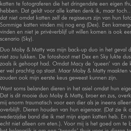
katten te fotograferen die het dringendste een eigen th
hebben. Dat geldt voor alle katten denk ik, maar toch
dat niet omdat katten zelf de regisseurs zijn van hun fot
Sommige katten vinden mij nog eng (Dex). Een kamer
vinden en niet je privéverblijf uit willen komen is ook e
scenario (Sky).
Duo Moby & Matty was mijn back-up duo in het geval d
niet zou lukken. De fotoshoot met Dex en Sky lukte dus
zoals ik gehoopt had. Omdat Macy de ‘queen’ van de 
er wel prachtig op staat. Maar Moby & Matty maakten v
zouden ook mijn eerste keus geweest kunnen zijn.
Want soms belanden dieren in het asiel omdat hun eigen
Dat is dit mooie duo Moby & Matty, broer en zus, overk
mij enorm traumatisch voor een dier als je ineens alleen
overblijft. Dieren houden van hun eigenaar. (Dat zie ik 
wederzijdse band die ik met mijn eigen katten heb. En
echt niet alleen om eten.). Voor mij is het goed om te 
het belangrijk is om een ‘tweede’ thuis voor je dieren te