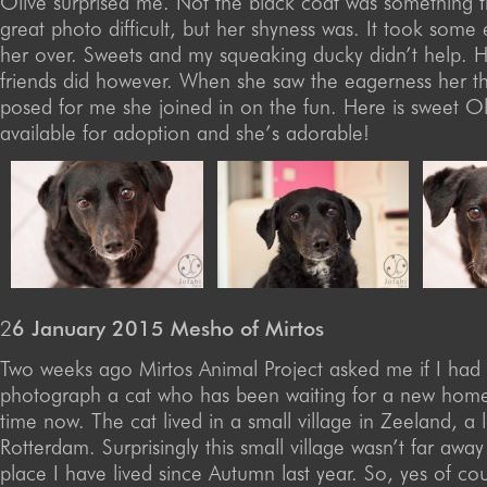
Olive surprised me. Not the black coat was something 
great photo difficult, but her shyness was. It took some e
her over. Sweets and my squeaking ducky didn’t help. H
friends did however. When she saw the eagerness her th
posed for me she joined in on the fun. Here is sweet Oli
available for adoption and she’s adorable!
2
6 January 2015 Mesho of Mirtos
Two weeks ago Mirtos Animal Project asked me if I had 
photograph a cat who has been waiting for a new hom
time now. The cat lived in a small village in Zeeland, a
Rotterdam. Surprisingly this small village wasn’t far awa
place I have lived since Autumn last year. So, yes of cou