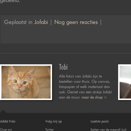
gedeeld.
Geplaatst in
Jofabi
|
Nog geen reacties
|
Tobi
Alle foto's van Jofabi zijn te
bestellen voor thuis. Op canvas,
fotopapier of welk materiaal dan
ook. Geniet van een stukje Jofabi
aan de muur.
naar de shop >
Jofabi Foto
Volg mij op
Laatste posts
Over mij
Twitter
Katten van de maand! (juli