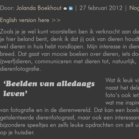
Door:
Jolanda Boekhout
| 27 februari 2012 |
Nog
English version here >>
Zoals je je wel kunt voorstellen ben ik verknocht aan 
je hier beland bent, denk ik dat jij ook van dieren houd
wel dieren in huis hebt rondlopen. Mijn interesse in dier
breed. Dat gaat van mooie boeken over dieren, iets d
(zwerf)dieren, communiceren met dieren tot, natuurlijk,
dierenfotografie.
Wat ik leuk v
‘Beelden van alledaags
naast het del
leven’
foto’s ook ie
wat me inspir
van fotografie en in de dierenwereld. Dat kan een boek 
getalenteerde dierenfotograaf, maar ook een interessan
bijzondere speeltjes en zelfs leuke opdrachten om zelf u
op je huisdier.