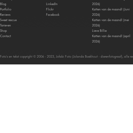
Blog
LinkedIn
2026)
Portfolio
Flickr
Katten van de maand! (Juni
Reviews
Facebook
2026)
Sweet rescue
Katten van de maand! (mei
Tarieven
2026)
Shop
Lieve Billie
Contact
Katten van de maand! (april
2026)
Foto's en tekst copyright © 2006 - 2023, Jofabi Foto (Jolanda Boekhout - dierenfotograaf), alle 