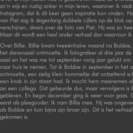
zo’n wijs en rustig anker in mijn leven, waarover ik vaa
Instagram, dat ik dit keer geen inspiratie kon vinden. N
van Piet zag ik dagenlang dubbele cijfers op de klok op
verschijnen, dwars over de foto van Piet. Hij was zo heel
Maar dit wordt een heel ander verhaal dan waarvoor ik h
Over Billie. Billie kwam tweeënhalve maand na Bobbie, 
het dierenasiel ontmoette. Ik fotografeer al drie jaar de
asiel en het was me tot september vorig jaar gelukt o
naar huis te nemen. Tot ik Bobbie in september in het a
ontmoette, een zielig klein hommeltje dat ontzettend s
een knak in zijn staart had. Ik mocht hem meenemen als
zei een collega. Dat gebeurde dus, maar vervolgens is
gebleven. En begin december ging ik weer voor gaas. 
eerst als pleegouder. Ik nam Billie mee. Hij was ongev
als Bobbie en kon bijna zijn broer zijn. Dit is het verhaal
gekomen is.