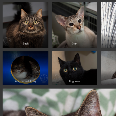
Stitch
Stan
Ar
Arie, Bram & Coby
Bagheera