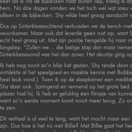
keer als ik via de bijkeuken naar buiten liep, kreeg ik 
hem. Na drie dagen vonden we het toch wel wat sneu 
alleen in de bijkeuken. Shy wilde heel graag aandacht 
Dus op Sinterklaasochtend verhuisden we de bench met
woonkamer. Maar ook dat leverde geen rust op, want S
echt heel graag uit. Met zijn pootje hengelde hij naar m
langsliep. “Zullen we… die lastige stap dan maar nem
Sinterklaasavond was het dan zover. Het deurtje ging 
Ik heb nog nooit zo’n blije kat gezien. Shy rende door 
ontdekte al het speelgoed en maakte kennis met Bobbi
heel leuk vond.). Toen ik op de slaapkamer een medita
Shy daar ook. Springend en rennend op het grote bed
plezier had hij. Ik heb er gelukkig een filmpje van kun
want zo’n eerste moment komt nooit meer terug. Zo o
te zien.
Dit verhaal is al veel te lang, want het mocht maar een 
zijn. Dus hoe is het nú met Billie? Met Billie gaat het he