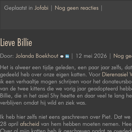
Geplaatst in
Jofabi
|
Nog geen reacties
|
Lieve Billie
Door:
Jolanda Boekhout
| 12 mei 2026 |
Nog gee
Het is alweer een tijdje geleden, een paar jaar zelfs, dat 
gedeeld heb over onze eigen katten. Voor
Dierenasiel
ik een verhaaltje mogen schrijven voor het donateursb
van de twee kittens die we vorig jaar geadopteerd heb
Billie, die in het asiel Shy heette en daar veel te lang 
verblijven omdat hij wild en ziek was.
Ik heb hier zelfs niet eens geschreven over Piet. Dat we
28 april
afscheid
van hem hebben moeten nemen. Heel
Over al mijn katten heb ik geschreven nadat ze overled