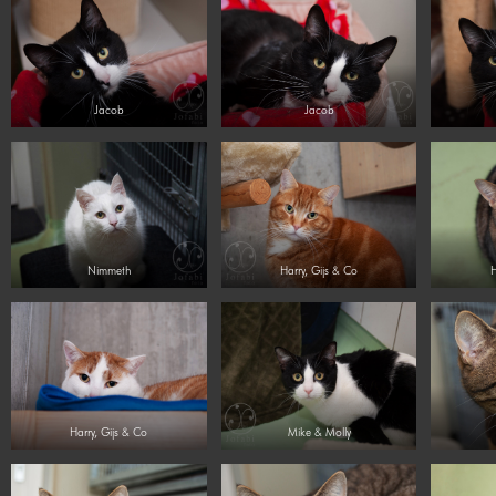
Jacob
Jacob
Nimmeth
Harry, Gijs & Co
H
Harry, Gijs & Co
Mike & Molly