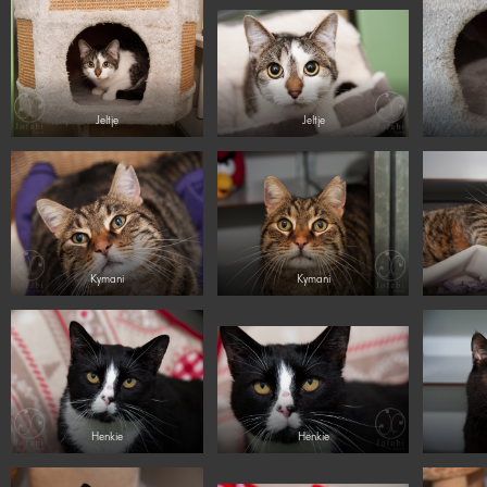
Jeltje
Jeltje
Kymani
Kymani
Henkie
Henkie