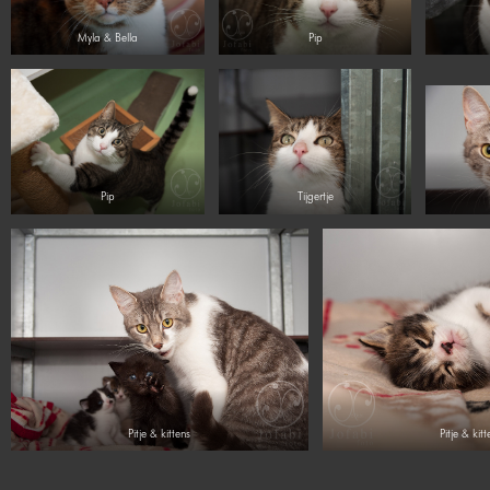
Myla & Bella
Pip
Pip
Tijgertje
Pitje & kittens
Pitje & kitt