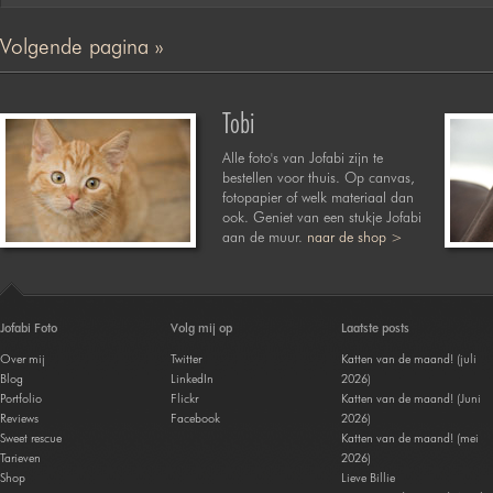
Volgende pagina »
Tobi
Alle foto's van Jofabi zijn te
bestellen voor thuis. Op canvas,
fotopapier of welk materiaal dan
ook. Geniet van een stukje Jofabi
aan de muur.
naar de shop >
Jofabi Foto
Volg mij op
Laatste posts
Over mij
Twitter
Katten van de maand! (juli
Blog
LinkedIn
2026)
Portfolio
Flickr
Katten van de maand! (Juni
Reviews
Facebook
2026)
Sweet rescue
Katten van de maand! (mei
Tarieven
2026)
Shop
Lieve Billie