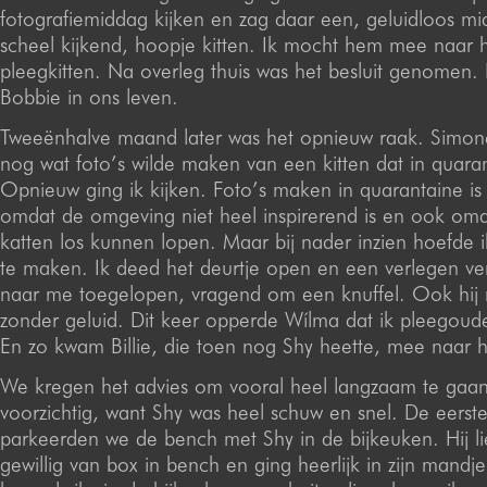
fotografiemiddag kijken en zag daar een, geluidloos m
scheel kijkend, hoopje kitten. Ik mocht hem mee naar 
pleegkitten. Na overleg thuis was het besluit genomen
Bobbie in ons leven.
Tweeënhalve maand later was het opnieuw raak. Simone
nog wat foto’s wilde maken van een kitten dat in quaran
Opnieuw ging ik kijken. Foto’s maken in quarantaine is 
omdat de omgeving niet heel inspirerend is en ook omda
katten los kunnen lopen. Maar bij nader inzien hoefde i
te maken. Ik deed het deurtje open en een verlegen v
naar me toegelopen, vragend om een knuffel. Ook hij
zonder geluid. Dit keer opperde Wílma dat ik pleegoud
En zo kwam Billie, die toen nog Shy heette, mee naar 
We kregen het advies om vooral heel langzaam te gaa
voorzichtig, want Shy was heel schuw en snel. De eerst
parkeerden we de bench met Shy in de bijkeuken. Hij li
gewillig van box in bench en ging heerlijk in zijn mandje