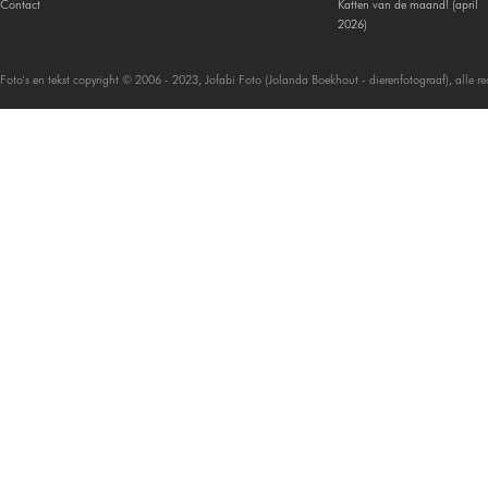
Contact
Katten van de maand! (april
2026)
Foto's en tekst copyright © 2006 - 2023, Jofabi Foto (Jolanda Boekhout - dierenfotograaf), alle 