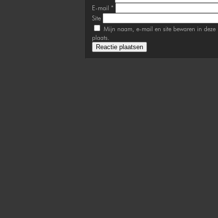
E-mail
*
Site
Mijn naam, e-mail en site bewaren in deze 
plaats.