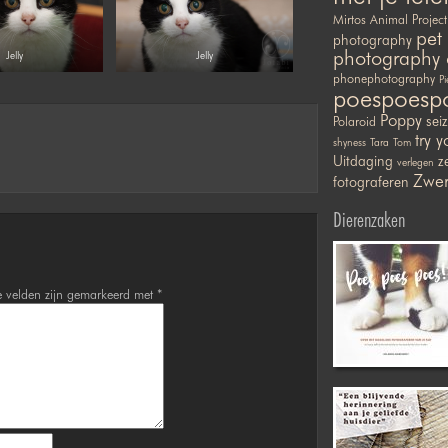
Mirtos Animal Project
pet
photography
photography 
Jelly
Jelly
phonephotography
Pi
poespoesp
Poppy
sei
Polaroid
try y
shyness
Tara
Tom
Uitdaging
ze
verlegen
Zwer
fotograferen
Dierenzaken
e velden zijn gemarkeerd met
*