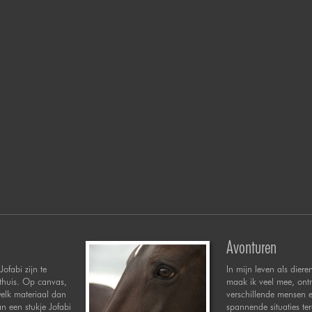
Avonturen
Jofabi zijn te
In mijn leven als diere
 thuis. Op canvas,
maak ik veel mee, ont
welk materiaal dan
verschillende mensen 
n een stukje Jofabi
spannende situaties te