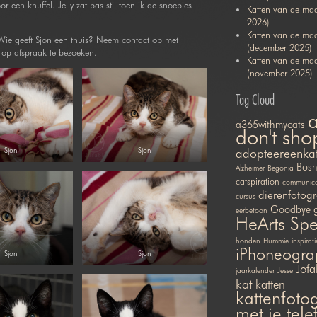
 een knuffel. Jelly zat pas stil toen ik de snoepjes
Katten van de maa
2026)
Katten van de ma
 Wie geeft Sjon een thuis? Neem contact op met
(december 2025)
s op afspraak te bezoeken.
Katten van de ma
(november 2025)
Tag Cloud
a365withmycats
don't sho
adopteereenka
Sjon
Sjon
Bosn
Alzheimer
Begonia
catspiration
communicat
dierenfotogr
cursus
Goodbye
eerbetoon
HeArts Sp
honden
Hummie
inspirati
iPhoneogra
Sjon
Sjon
Jofa
jaarkalender
Jesse
kat
katten
kattenfotog
met je tel