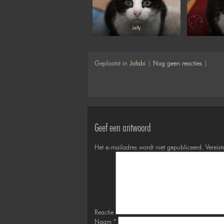
Jelly
Geplaatst in
Jofabi
|
Nog geen reacties
|
Geef een antwoord
Het e-mailadres wordt niet gepubliceerd.
Vereist
Reactie
Naam
*