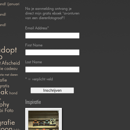
nd! (januari
Na je aanmelding ontvang je
direct mijn gratis eboek "avonturen
and!
van een dierenfotograaf"!
and!
Email Address
*
First Name
adopt
p
Last Name
t
Afscheid
ie
cadeau
ie met dieren
* = verplicht veld
afie
gratis
eak
hond
e
Inspiratie
phy
bi Foto
rafie
efoon