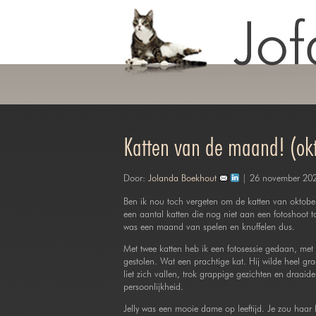
Katten van de maand! (ok
Door:
Jolanda Boekhout
| 26 november 20
Ben ik nou toch vergeten om de katten van oktobe
een aantal katten die nog niet aan een fotoshoot t
was een maand van spelen en knuffelen dus.
Met twee katten heb ik een fotosessie gedaan, met S
gestolen. Wat een prachtige kat. Hij wilde heel gr
liet zich vallen, trok grappige gezichten en draai
persoonlijkheid.
Jelly was een mooie dame op leeftijd. Je zou haar