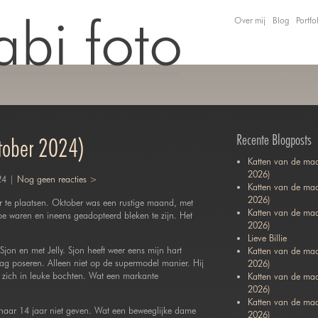
Over mij
Blog
Portfo
Recente Blogposts
tober 2024)
Katten van de maa
2026)
24 |
Nog geen reacties >
Katten van de maa
2026)
r te plaatsen. Oktober was een rustige maand, met
Katten van de ma
oe waren en ineens geadopteerd bleken te zijn. Het
2026)
Lieve Billie
jon en met Jelly. Sjon heeft weer eens mijn hart
Katten van de maa
aag poseren. Alleen niet op de supermodel manier. Hij
2026)
de zich in leuke bochten. Wat een markante
Katten van de ma
2026)
Katten van de maa
 haar 14 jaar niet geven. Wat een beweeglijke dame
2026)