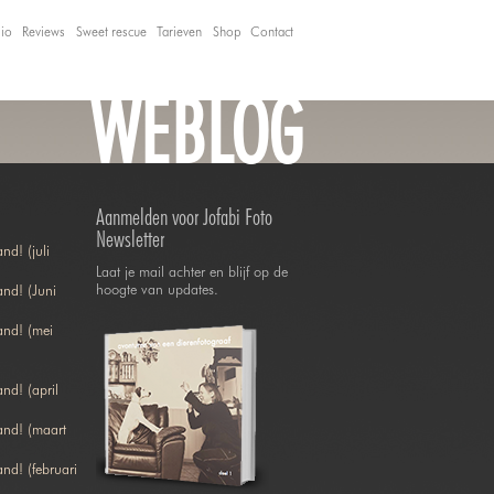
lio
Reviews
Sweet rescue
Tarieven
Shop
Contact
WEBLOG
Aanmelden voor Jofabi Foto
Newsletter
nd! (juli
Laat je mail achter en blijf op de
hoogte van updates.
nd! (Juni
and! (mei
nd! (april
and! (maart
nd! (februari