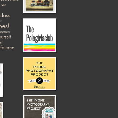
liefde
pet
class
et
oes!
zoenen
ourself
lf
fdieren