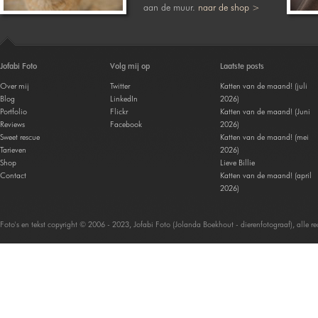
aan de muur.
naar de shop >
Jofabi Foto
Volg mij op
Laatste posts
Over mij
Twitter
Katten van de maand! (juli
Blog
LinkedIn
2026)
Portfolio
Flickr
Katten van de maand! (Juni
Reviews
Facebook
2026)
Sweet rescue
Katten van de maand! (mei
Tarieven
2026)
Shop
Lieve Billie
Contact
Katten van de maand! (april
2026)
Foto's en tekst copyright © 2006 - 2023, Jofabi Foto (Jolanda Boekhout - dierenfotograaf), alle 