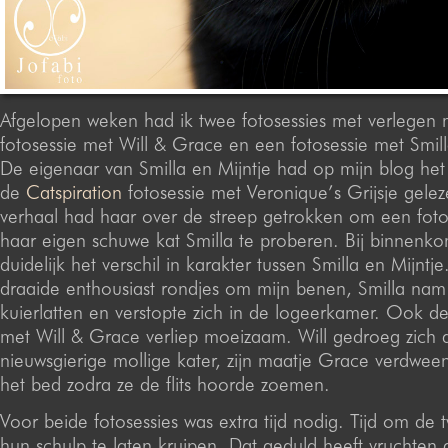
Afgelopen weken had ik twee fotosessies met verlegen
fotosessie met Will & Grace en een fotosessie met Smill
De eigenaar van Smilla en Mijntje had op mijn blog het
de
Catspiration
fotosessie met Veronique’s Grijsje gelez
verhaal had haar over de streep getrokken om een foto
haar eigen schuwe kat Smilla te proberen. Bij binnenk
duidelijk het verschil in karakter tussen Smilla en Mijntje
draaide enthousiast rondjes om mijn benen, Smilla nam 
kuierlatten en verstopte zich in de logeerkamer. Ook de
met Will & Grace verliep moeizaam. Will gedroeg zich al
nieuwsgierige mollige kater, zijn maatje Grace verdwee
het bed zodra ze de flits hoorde zoemen.
Voor beide fotosessies was extra tijd nodig. Tijd om de 
hun schulp te laten kruipen. Dat geduld heeft vruchten