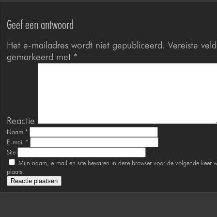
Geef een antwoord
Het e-mailadres wordt niet gepubliceerd.
Vereiste veld
gemarkeerd met
*
Reactie
Naam
*
E-mail
*
Site
Mijn naam, e-mail en site bewaren in deze browser voor de volgende keer w
plaats.