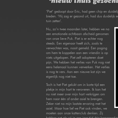
‘nieuw thuis gezocht
‘Piet’ gedoopt door Eric, had geen chip en duideli
bieden. ‘Hij zag er gezond uit, had dus duidelij
tuin zetten’.
Nu, zo’n twee maanden later, hebben we na
een emotionele achtbaan afscheid genomen
van onze lieve Puk. Piet is er echter nog
steeds. Een eigenaar heeft zich, zoals te
verwachten was, nooit gemeld. Een poging
om hem te koppelen aan een vriendin is op
niets uitgelopen. Piet zelf adopteren doet
pijn. We hebben het verlies van Puk nog niet
eens helemaal kunnen verwerken. Het verlies
is nog te vers. Aan een nieuwe kat zijn we
eigenlijk nog niet toe.
Toch is het Piet gelukt om in korte tijd een
plekje in mijn hart te veroveren. Ik kan het
nu niet meer over mijn hart verkrijgen om
hem naar één of ander asiel te brengen.
Zeker niet na mijn laatste ervaring met het
asiel. Maar hoe lief we Piet ook vinden, we
moeten aan onze kattenclub denken. Zij
hebben net als wij in een jaar tijd drie kameraadj