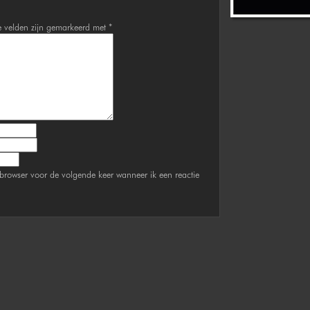
e velden zijn gemarkeerd met
*
browser voor de volgende keer wanneer ik een reactie