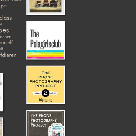
liefde
pet
class
et
oes!
zoenen
ourself
lf
fdieren