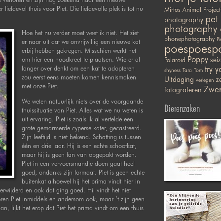
liefdevol thuis voor Piet. Die liefdevolle plek is tot nu
Mirtos Animal Project
pet
photography
photography 
Hoe het nu verder moet weet ik niet. Het ziet
phonephotography
Pi
er naar uit dat we onvrijwillig een nieuwe kat
poespoesp
erbij hebben gekregen. Misschien werkt het
Poppy
om hier een noodkreet te plaatsen. Wie er al
sei
Polaroid
langer over denkt om een kat te adopteren
try y
shyness
Tara
Tom
zou eerst eens moeten komen kennismaken
Uitdaging
ze
verlegen
met onze Piet.
Zwer
fotograferen
We weten natuurlijk niets over de voorgaande
Dierenzaken
thuissituatie van Piet. Alles wat we nu weten is
uit ervaring. Piet is zoals ik al vertelde een
grote gemarmerde cyperse kater, gecastreerd.
Zijn leeftijd is niet bekend. Schatting is tussen
één en drie jaar. Hij is een echte schootkat,
maar hij is geen fan van opgepakt worden.
Piet in een vervoersmandje doen gaat heel
goed, ondanks zijn formaat. Piet is geen echte
buitenkat alhoewel hij het prima vindt hier in
erwijderd en ook dat ging goed. Hij vindt het niet
reren Piet inmiddels en andersom ook, maar ’t zijn geen
, lijkt het erop dat Piet het prima vindt om een thuis