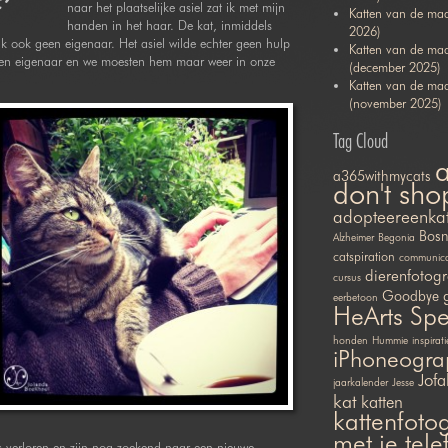
’
naar het plaatselijke asiel zat ik met mijn
Katten van de maa
handen in het haar. De kat, inmiddels
2026)
jk ook geen eigenaar. Het asiel wilde echter geen hulp
Katten van de ma
k een eigenaar en we moesten hem maar weer in onze
(december 2025)
Katten van de ma
(november 2025)
Tag Cloud
a365withmycats
don't sho
adopteereenka
Bosn
Alzheimer
Begonia
catspiration
communicat
dierenfotogr
cursus
Goodbye
eerbetoon
HeArts Sp
honden
Hummie
inspirati
iPhoneogra
Jofa
jaarkalender
Jesse
kat
katten
kattenfotog
met je tel
es verloren en zijn nog zoekend naar een nieuwe