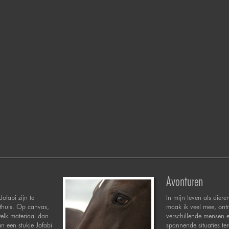
Avonturen
Jofabi zijn te
In mijn leven als diere
 thuis. Op canvas,
maak ik veel mee, ont
welk materiaal dan
verschillende mensen 
n een stukje Jofabi
spannende situaties te