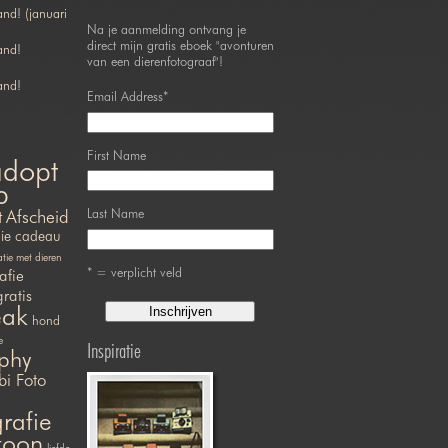
nd! (januari
Na je aanmelding ontvang je
direct mijn gratis eboek "avonturen
and!
van een dierenfotograaf"!
and!
Email Address
*
First Name
adopt
p
Last Name
t
Afscheid
ie
cadeau
ie met dieren
* = verplicht veld
afie
gratis
eak
hond
e
Inspiratie
phy
bi Foto
rafie
efoon