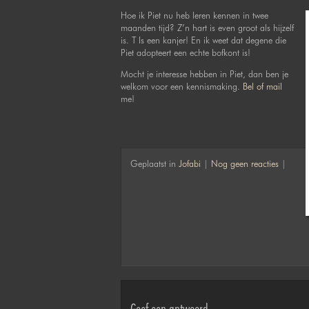
Hoe ik Piet nu heb leren kennen in twee
maanden tijd? Z’n hart is even groot als hijzelf
is. T Is een kanjer! En ik weet dat degene die
Piet adopteert een echte bofkont is!
Mocht je interesse hebben in Piet, dan ben je
welkom voor een kennismaking.
Bel of mail
me!
Geplaatst in
Jofabi
|
Nog geen reacties
|