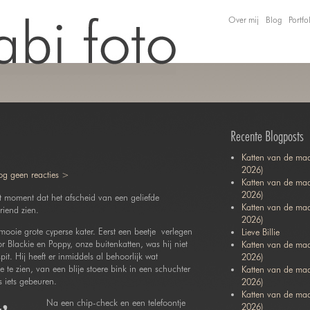
Over mij
Blog
Portfo
Recente Blogposts
Katten van de maa
2026)
g geen reacties >
Katten van de maa
2026)
t moment dat het afscheid van een geliefde
Katten van de ma
riend zien.
2026)
ooie grote cyperse kater. Eerst een beetje verlegen
Lieve Billie
r Blackie en Poppy, onze buitenkatten, was hij niet
Katten van de maa
it. Hij heeft er inmiddels al behoorlijk wat
2026)
te zien, van een blije stoere bink in een schuchter
Katten van de ma
s iets gebeuren.
2026)
Katten van de maa
Na een chip-check en een telefoontje
2026)