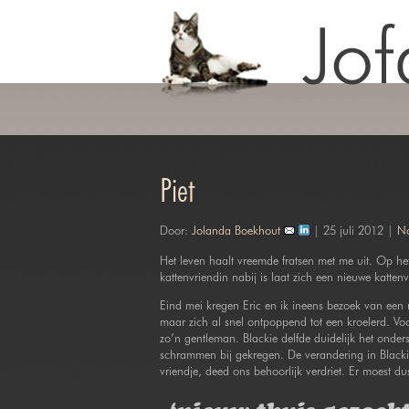
Piet
Door:
Jolanda Boekhout
| 25 juli 2012 |
No
Het leven haalt vreemde fratsen met me uit. Op he
kattenvriendin nabij is laat zich een nieuwe kattenv
Eind mei kregen Eric en ik ineens bezoek van een m
maar zich al snel ontpoppend tot een kroelerd. Voo
zo’n gentleman. Blackie delfde duidelijk het ondersp
schrammen bij gekregen. De verandering in Blackie 
vriendje, deed ons behoorlijk verdriet. Er moest du