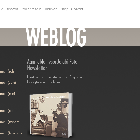
lio
Reviews
Sweet rescue
Tarieven
Shop
Contact
WEBLOG
Aanmelden voor Jofabi Foto
Newsletter
nd! (juli
Laat je mail achter en blijf op de
hoogte van updates.
nd! (Juni
and! (mei
nd! (april
and! (maart
nd! (februari