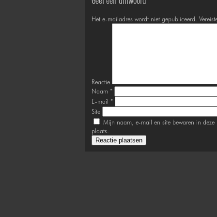
Geef een antwoord
Het e-mailadres wordt niet gepubliceerd.
Vereist
Reactie
Naam
*
E-mail
*
Site
Mijn naam, e-mail en site bewaren in deze 
plaats.