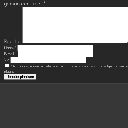
gemarkeerd met
*
Reactie
Naam
*
E-mail
*
Site
Mijn naam, e-mail en site bewaren in deze browser voor de volgende keer w
plaats.