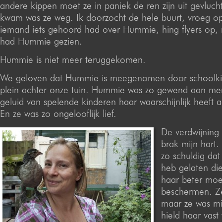
andere kippen moet ze in paniek de ren zijn uit gevlucht
kwam was ze weg. Ik doorzocht de hele buurt, vroeg op
iemand iets gehoord had over Hummie, hing flyers op
had Hummie gezien.
Hummie is niet meer teruggekomen.
We geloven dat Hummie is meegenomen door schoolki
plein achter onze tuin. Hummie was zo gewend aan me
geluid van spelende kinderen haar waarschijnlijk heeft 
En ze was zo ongelooflijk lief.
De verdwijnin
brak mijn hart.
zo schuldig dat
heb gelaten di
haar beter mo
beschermen. Ze
maar ze was mij
hield haar vast 