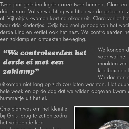
Twee jaar geleden legden onze twee hennen, Clara en G
drie eieren. Vol verwachting wachtten we de geboorte v
af. Vijf eitjes kwamen kort na elkaar uit. Clara verliet h
haar drie kindertjes. Grijs had snel genoeg van het wa
derde kind en verliet ook het nest. We controleerden h
een zaklamp en ontdekten beweging.
We konden dit
“We controleerden het
voor wat het
derde ei met een
maakten van
koelbox een
zaklamp”
We dachten d
uitkomen niet lang op zich zou laten wachten. Het duu
hele week en op de dag dat we wilden opgeven kwam e
hummeltje uit het ei.
Ons plan was om het kleintje
bij Grijs terug te zetten zodra
het voldoende kon