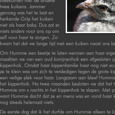
meekomen met de andere
twee kuikens. Jammer
genoeg was het te laat en
herkende Grijs het kuiken
niet als haar baby. Dus zat er
niets anders voor ons op om
zelf voor haar te zorgen. Zo
kwam het dat we lange tijd met een kuiken naast ons be
Om Hummie een beetje te laten wennen aan haar eigen
maakten we van een oud konijnenhok een afgesloten pl
kippenhok. Omdat haar kippenfamilie haar nog niet ac
ze te klein was om zich te verdedigen tegen de grote k
een veilige plek voor haar. Langzaam aan bleef Hummi
het kippenhok. Na twee maanden besloten we dat het t
Hummie om s nachts in het kippenhok te slapen. Met pij
want Hummie dacht dat ze en mens was en vond haar k
nog steeds helemaal niets.
De eerste dag dat ik het durfde om Hummie alleen te l