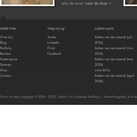
aan de muur.
naar de shop >
Jofabi Foto
Volg mij op
Laatste posts
Over mij
Twitter
Katten van de maand! (juli
Blog
LinkedIn
2026)
Portfolio
Flickr
Katten van de maand! (Juni
Reviews
Facebook
2026)
Sweet rescue
Katten van de maand! (mei
Tarieven
2026)
Shop
Lieve Billie
Contact
Katten van de maand! (april
2026)
Foto's en tekst copyright © 2006 - 2023, Jofabi Foto (Jolanda Boekhout - dierenfotograaf), alle 