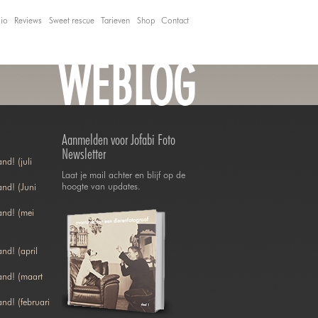
lio
Reviews
Sweet rescue
Tarieven
Shop
Contact
WEBLOG
Aanmelden voor Jofabi Foto
Newsletter
nd! (juli
Laat je mail achter en blijf op de
hoogte van updates.
nd! (Juni
and! (mei
nd! (april
and! (maart
nd! (februari