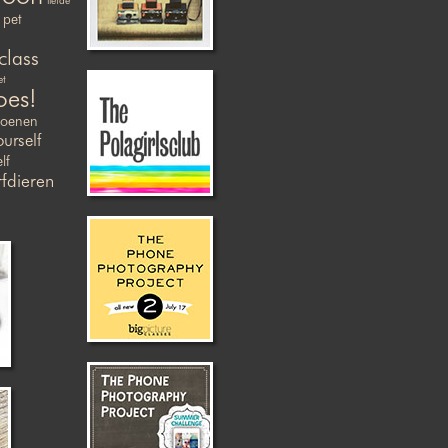
liefde
pet
class
et
oes!
zoenen
ourself
lf
fdieren