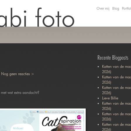
Over mij
Blog
Portfo
Recente Blogposts
Katten van de maa
2026)
|
Nog geen reacties >
Katten van de maa
2026)
Katten van de ma
f met wat extra aandacht?
2026)
Lieve Billie
Katten van de maa
2026)
Katten van de ma
2026)
Katten van de maa
2026)