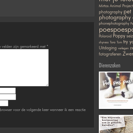
Mirtos Animal Project
pet
photography
photography 
phonephotography
Pi
poespoesp
Poppy
sei
Polaroid
try y
shyness
Tara
Tom
e velden zijn gemarkeerd met
*
Uitdaging
ze
verlegen
Zwer
fotograferen
Dierenzaken
browser voor de volgende keer wanneer ik een reactie