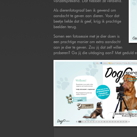
vanzelfsprekend. Dat hebben ze verdiend.
Als dierenfotograaf ben ik gewend om
aandacht te geven aan dieren. Voor dat
beetje liefde dat ik geef, krijg ik prachtige
beelden terug.
Samen een fotosessie met je dier doen is
een prachtige manier om extra aandacht
aan je dier te geven. Zou jij dat zelf willen
proberen? Ga jij die uitdaging aan? Met geduld en 