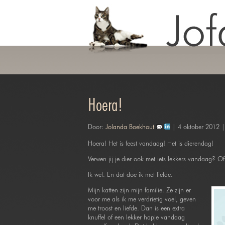
Hoera!
Door:
Jolanda Boekhout
| 4 oktober 2012 
Hoera! Het is feest vandaag! Het is dierendag!
Verwen jij je dier ook met iets lekkers vandaag? O
Ik wel. En dat doe ik met liefde.
Mijn katten zijn mijn familie. Ze zijn er
voor me als ik me verdrietig voel, geven
me troost en liefde. Dan is een extra
knuffel of een lekker hapje vandaag