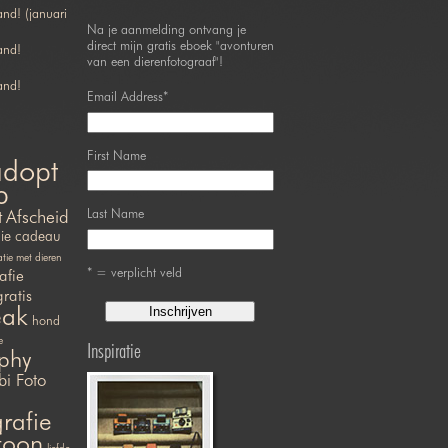
nd! (januari
Na je aanmelding ontvang je
direct mijn gratis eboek "avonturen
and!
van een dierenfotograaf"!
and!
Email Address
*
First Name
adopt
p
Last Name
t
Afscheid
ie
cadeau
ie met dieren
* = verplicht veld
afie
gratis
eak
hond
e
Inspiratie
phy
bi Foto
rafie
efoon