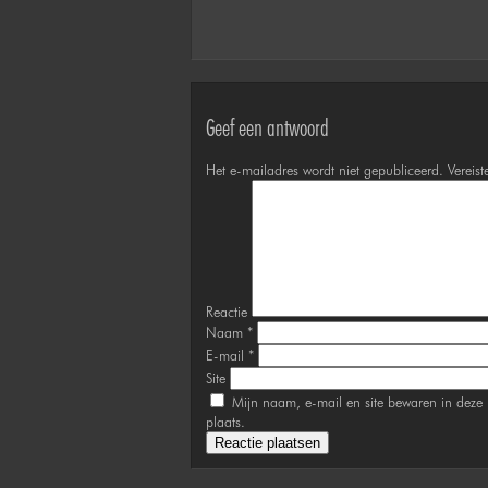
Geef een antwoord
Het e-mailadres wordt niet gepubliceerd.
Vereist
Reactie
Naam
*
E-mail
*
Site
Mijn naam, e-mail en site bewaren in deze 
plaats.