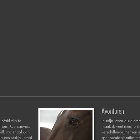
Avonturen
Jofabi zijn te
In mijn leven als diere
 thuis. Op canvas,
maak ik veel mee, ont
welk materiaal dan
verschillende mensen 
n een stukje Jofabi
spannende situaties te