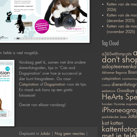
Katten van de maa
2026)
Katten van de ma
(december 2025)
Katten van de ma
(november 2025)
Tag Cloud
liefde is veel mogelijk.
a365withmycats
don't sho
Vandaag geef ik, samen met drie andere
adopteereenka
dierenfotografen, tips in ‘Cats and
Bosn
Dogspiration’ over hoe je succesvol je
Alzheimer
Begonia
dier kunt fotograferen. Ga naar
catspiration
communicat
dierenfotogr
Catspiration
of
Dogspiration
voor de tips.
cursus
En maak ook kans op een gratis
Goodbye
eerbetoon
HeArts Sp
fotosessie!
Geniet van elkaar vandaag!
honden
Hummie
inspirati
iPhoneogra
Jofa
jaarkalender
Jesse
kat
katten
kattenfotog
Geplaatst in
Jofabi
|
Nog geen reacties
|
met je tel