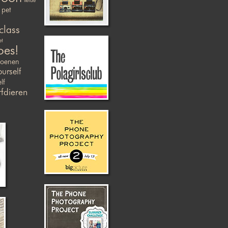
liefde
pet
class
et
oes!
zoenen
ourself
lf
fdieren