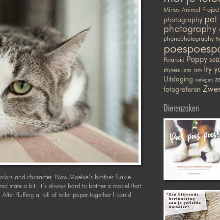
Mirtos Animal Project
pet
photography
photography 
phonephotography
Pi
poespoesp
Poppy
sei
Polaroid
try y
shyness
Tara
Tom
Uitdaging
ze
verlegen
Zwer
fotograferen
Dierenzaken
colors and character. Now Moekie’s brother Sjakie
mid state a bit. It’s always hard to bother a model that
After fluffing a roll of toilet paper together I could