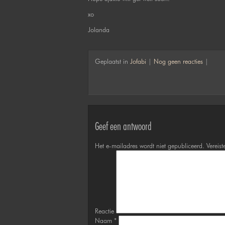
xo
Jolanda
Geplaatst in
Jofabi
|
Nog geen reacties
|
Geef een antwoord
Het e-mailadres wordt niet gepubliceerd.
Vereist
Reactie
Naam
*