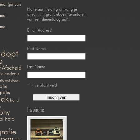
nd! (januari
Na je aanmelding ontvang je
direct mijn gratis eboek "avonturen
and!
van een dierenfotograaf"!
and!
Email Address
*
First Name
adopt
p
Last Name
t
Afscheid
ie
cadeau
ie met dieren
* = verplicht veld
afie
gratis
eak
hond
e
Inspiratie
phy
bi Foto
rafie
efoon