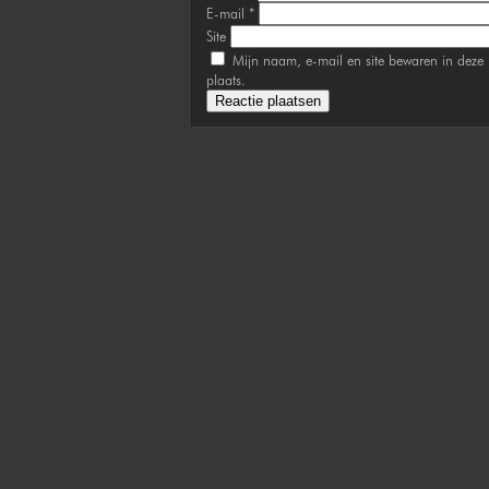
E-mail
*
Site
Mijn naam, e-mail en site bewaren in deze 
plaats.