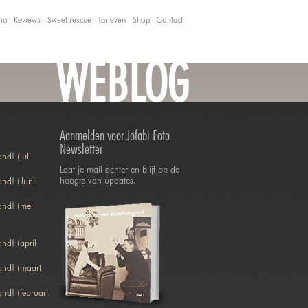
lio
Reviews
Sweet rescue
Tarieven
Shop
Contact
WEBLOG
Aanmelden voor Jofabi Foto
Newsletter
nd! (juli
Laat je mail achter en blijf op de
hoogte van updates.
nd! (Juni
and! (mei
nd! (april
and! (maart
nd! (februari