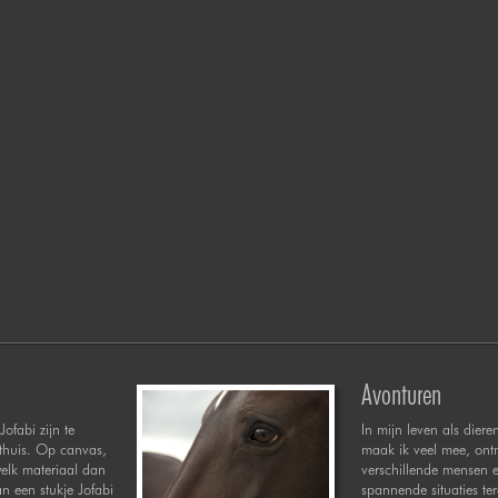
Avonturen
Jofabi zijn te
In mijn leven als diere
 thuis. Op canvas,
maak ik veel mee, ont
welk materiaal dan
verschillende mensen 
n een stukje Jofabi
spannende situaties te