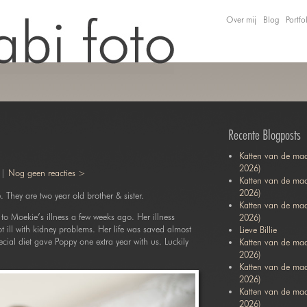
Over mij
Blog
Portfo
Recente Blogposts
Katten van de maa
2026)
 |
Nog geen reacties >
Katten van de maa
2026)
 They are two year old brother & sister.
Katten van de ma
o Moekie’s illness a few weeks ago. Her illness
2026)
ll with kidney problems. Her life was saved almost
Lieve Billie
ecial diet gave Poppy one extra year with us. Luckily
Katten van de maa
2026)
Katten van de ma
2026)
Katten van de maa
2026)