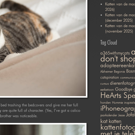
Katten van de maa
2026)
Katten van de ma
(december 2025)
Katten van de ma
(november 2025)
Tag Cloud
a365withmycats
don't sho
adopteereenka
Bosn
Alzheimer
Begonia
catspiration
communicat
dierenfotogr
cursus
Goodbye
eerbetoon
HeArts Sp
honden
Hummie
inspirati
 bed trashing the bedcovers and give me her full
iPhoneogra
 are quite full of character. (Yes, I’ve got a calico
Jofa
 brother was noticeable.
jaarkalender
Jesse
kat
katten
kattenfotog
met je tel