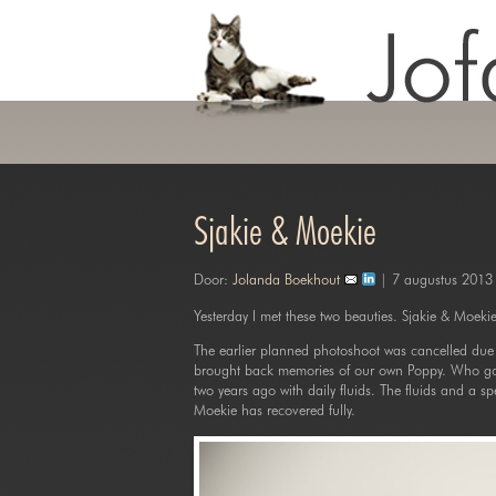
Sjakie & Moekie
Door:
Jolanda Boekhout
| 7 augustus 2013
Yesterday I met these two beauties. Sjakie & Moekie.
The earlier planned photoshoot was cancelled due t
brought back memories of our own Poppy. Who got i
two years ago with daily fluids. The fluids and a sp
Moekie has recovered fully.