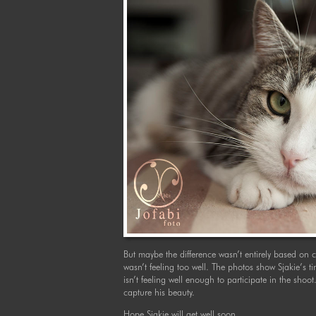
But maybe the difference wasn’t entirely based on 
wasn’t feeling too well. The photos show Sjakie’s ti
isn’t feeling well enough to participate in the shoot. 
capture his beauty.
Hope Sjakie will get well soon.