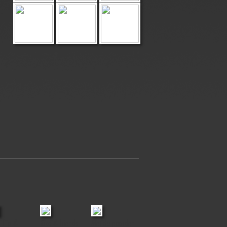
, Pip &
Riko & friends
Met de paarden
Baloo & Luc
Lotte of Mir