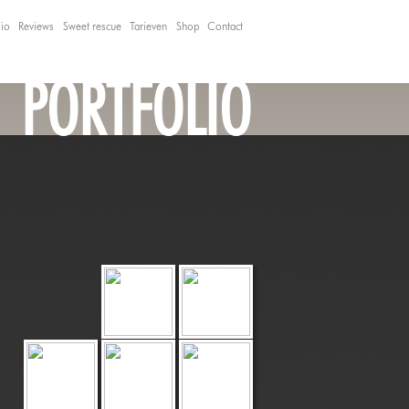
lio
Reviews
Sweet rescue
Tarieven
Shop
Contact
PORTFOLIO