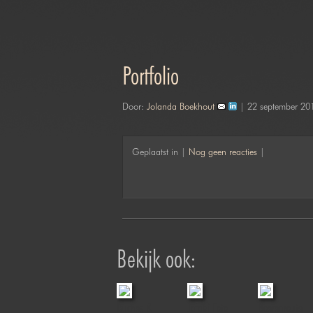
Portfolio
Door:
Jolanda Boekhout
| 22 september 20
Geplaatst in |
Nog geen reacties
|
Bekijk ook:
Duches &
Jofabi Foto
Boerenroute