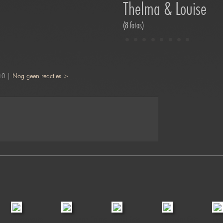
Thelma & Louise
(8 fotos)
10 |
Nog geen reacties >
Boerenroute
Fionnchan Cairns
Jofabi Foto
Calendar Cats
Evy