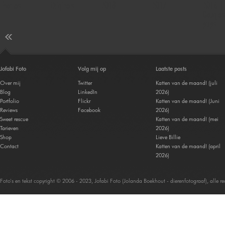
Thomas
Originals
2018
2017
2016 |
Douglas
pups
Jofabi Foto
Volg mij op
Laatste posts
Over mij
Twitter
Katten van de maand! (juli
Blog
LinkedIn
2026)
Portfolio
Flickr
Katten van de maand! (Juni
Reviews
Facebook
2026)
Sweet rescue
Katten van de maand! (mei
Tarieven
2026)
Shop
Lieve Billie
Contact
Katten van de maand! (april
2026)
Foto's en tekst copyright © 2006 - 2023, Jofabi Foto (Jolanda Boekhout - dierenfotograaf), alle 