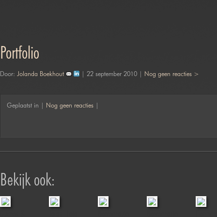
Portfolio
Door:
Jolanda Boekhout
| 22 september 2010 |
Nog geen reacties >
Geplaatst in |
Nog geen reacties
|
Bekijk ook:
Duches &
Jofabi Foto
Boerenroute
Boerenroute
Fionnch