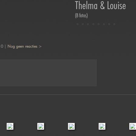
Thelma & Louise
(8 fotos)
10 |
Nog geen reacties >
Boerenroute
Fionnchan Cairns
Jofabi Foto
Calendar Cats
Evy