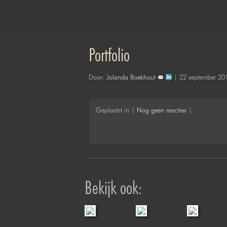
Portfolio
Door:
Jolanda Boekhout
| 22 september 20
Geplaatst in |
Nog geen reacties
|
Bekijk ook:
Duches &
Jofabi Foto
Boerenroute