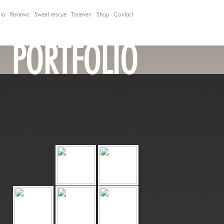
lio
Reviews
Sweet rescue
Tarieven
Shop
Contact
PORTFOLIO