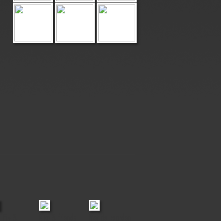
, Pip &
Riko & friends
Met de paarden
Baloo & Luc
Lotte of Mir