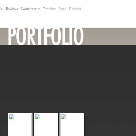
lio
Reviews
Sweet rescue
Tarieven
Shop
Contact
PORTFOLIO