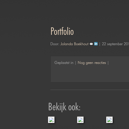
Portfolio
Door:
Jolanda Boekhout
| 22 september 20
Geplaatst in |
Nog geen reacties
|
Bekijk ook:
ration
Pimm & Tomm
Dior & Daeron
Henny & Roos of
Laska & Ziva