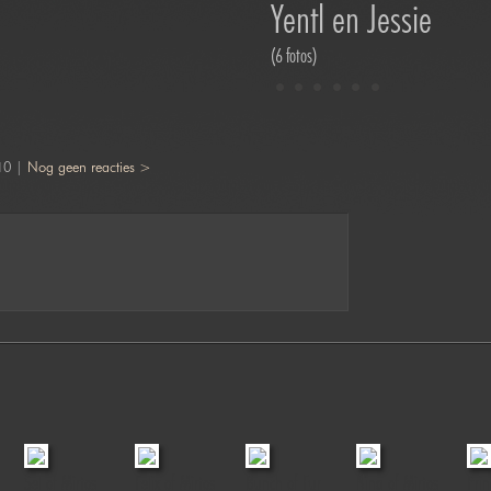
Yentl en Jessie
(6 fotos)
10 |
Nog geen reacties >
Sel of Mirtos
Felix of Mirtos
Bunch of Fur
Nina of Mirtos
Prin