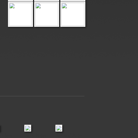
ce Boss
Lexi of Mirtos
Maisey of Mirtos
Yentl & Jessie
Yoga Sam