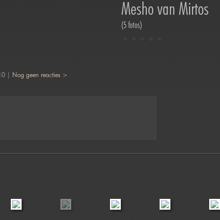
Mesho van Mirtos
(5 fotos)
10 |
Nog geen reacties >
 &
Olive of Mirtos
Mesho van
Wessel & Moos
Boerenbond
365