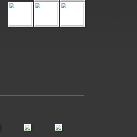
 2014
Puppy Love
Jofabi Foto
Elice & Ruby
Pallas, Atti