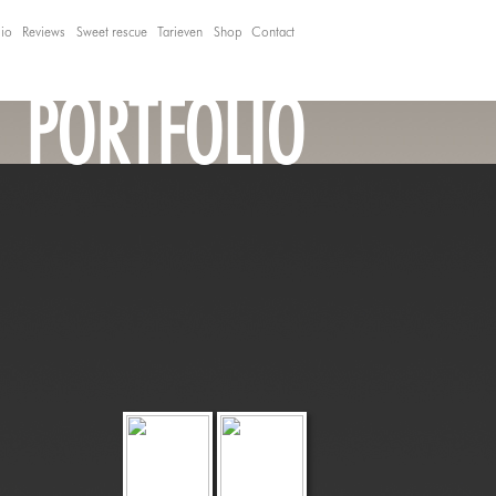
lio
Reviews
Sweet rescue
Tarieven
Shop
Contact
PORTFOLIO