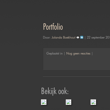
Portfolio
Door:
Jolanda Boekhout
| 22 september 20
Geplaatst in |
Nog geen reacties
|
Bekijk ook:
ip &
Riko & friends
Met de paarden
Baloo & Luc
Lotte of Mirtos