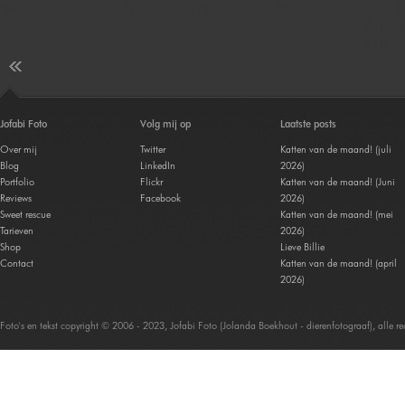
Thomas
Originals
2018
2017
2016 |
Douglas
pups
Jofabi Foto
Volg mij op
Laatste posts
Over mij
Twitter
Katten van de maand! (juli
Blog
LinkedIn
2026)
Portfolio
Flickr
Katten van de maand! (Juni
Reviews
Facebook
2026)
Sweet rescue
Katten van de maand! (mei
Tarieven
2026)
Shop
Lieve Billie
Contact
Katten van de maand! (april
2026)
Foto's en tekst copyright © 2006 - 2023, Jofabi Foto (Jolanda Boekhout - dierenfotograaf), alle 