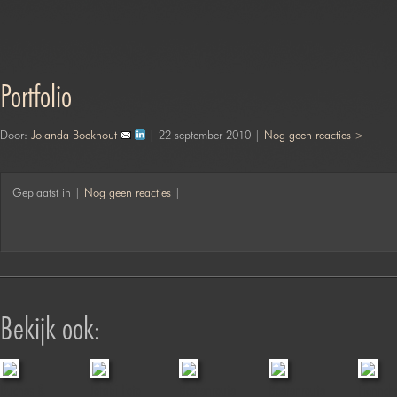
Portfolio
Door:
Jolanda Boekhout
| 22 september 2010 |
Nog geen reacties >
Geplaatst in |
Nog geen reacties
|
Bekijk ook:
Duches &
Jofabi Foto
Boerenroute
Boerenroute
Fionnch