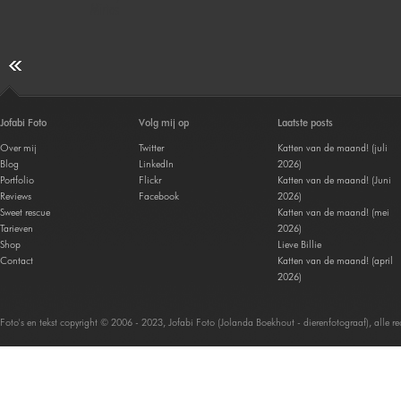
Mirtos
Jofabi Foto
Volg mij op
Laatste posts
Over mij
Twitter
Katten van de maand! (juli
Blog
LinkedIn
2026)
Portfolio
Flickr
Katten van de maand! (Juni
Reviews
Facebook
2026)
Sweet rescue
Katten van de maand! (mei
Tarieven
2026)
Shop
Lieve Billie
Contact
Katten van de maand! (april
2026)
Foto's en tekst copyright © 2006 - 2023, Jofabi Foto (Jolanda Boekhout - dierenfotograaf), alle 