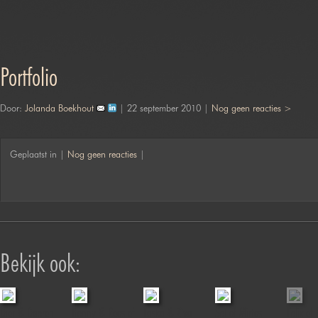
Portfolio
Door:
Jolanda Boekhout
| 22 september 2010 |
Nog geen reacties >
Geplaatst in |
Nog geen reacties
|
Bekijk ook:
Dior & Daeron
Henny & Roos of
Laska & Ziva
Sel of Mirtos
Felix of 