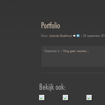
Portfolio
Door:
Jolanda Boekhout
| 22 september 20
Geplaatst in |
Nog geen reacties
|
Bekijk ook:
A Girl and her
Zorro
Fionnchan Cairns
Poppy