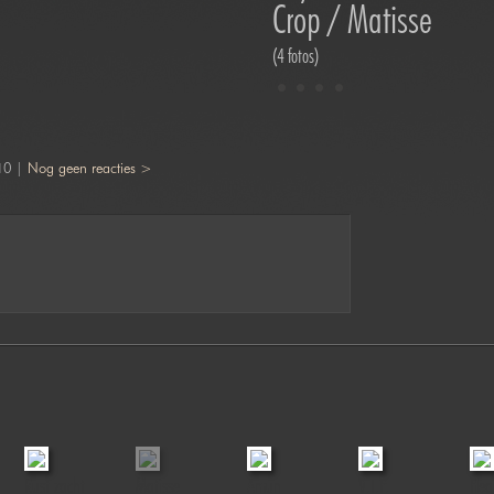
Crop / Matisse
(4 fotos)
10 |
Nog geen reacties >
Rust zacht
Matisse
Amun
V.I.P.
Hea