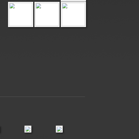
rts
Klaas, Deedee &
Yuna
Utah
Boris