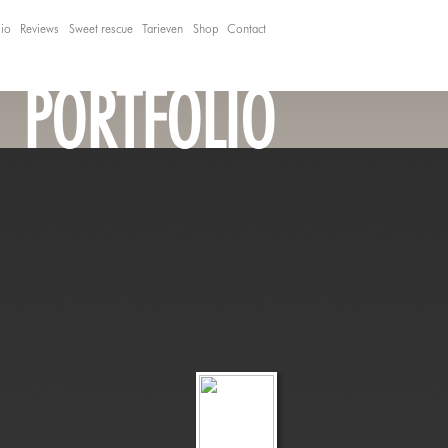
lio
Reviews
Sweet rescue
Tarieven
Shop
Contact
PORTFOLIO