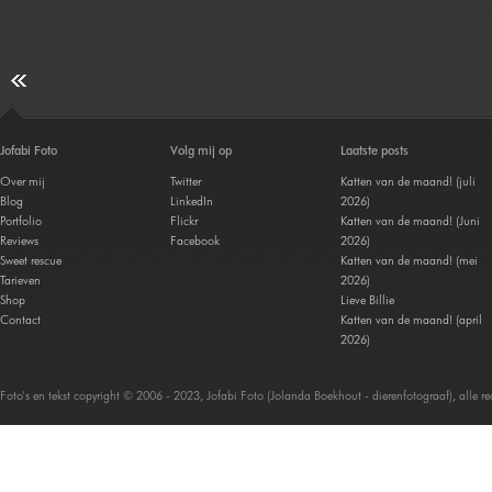
Paramount
Dierenz
Gorinch
Jofabi Foto
Volg mij op
Laatste posts
Over mij
Twitter
Katten van de maand! (juli
Blog
LinkedIn
2026)
Portfolio
Flickr
Katten van de maand! (Juni
Reviews
Facebook
2026)
Sweet rescue
Katten van de maand! (mei
Tarieven
2026)
Shop
Lieve Billie
Contact
Katten van de maand! (april
2026)
Foto's en tekst copyright © 2006 - 2023, Jofabi Foto (Jolanda Boekhout - dierenfotograaf), alle 