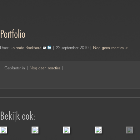
Portfolio
Door:
Jolanda Boekhout
| 22 september 2010 |
Nog geen reacties >
Geplaatst in |
Nog geen reacties
|
Bekijk ook:
Elice & Ruby
Pallas, Attica &
Donna
Jofabi Foto Art
Open d