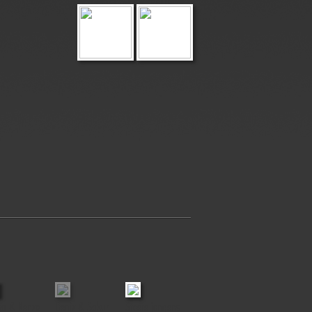
a & Kenzo
Deniz & Sakur
Stoere jongens
Arie & Sumo
Kleine Beau