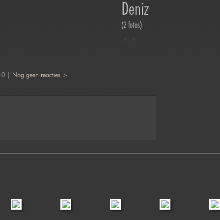
Deniz
(2 fotos)
10 |
Nog geen reacties >
Balam
Nimue & Drago
Sam & Sarah
Ollivier
Pum