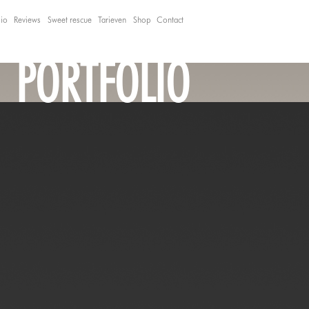
lio
Reviews
Sweet rescue
Tarieven
Shop
Contact
PORTFOLIO