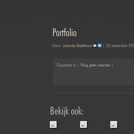
Portfolio
Door:
Jolanda Boekhout
| 22 september 20
Geplaatst in |
Nog geen reacties
|
Bekijk ook:
n
Jamie
Danah & Lana
Monster
Sasja