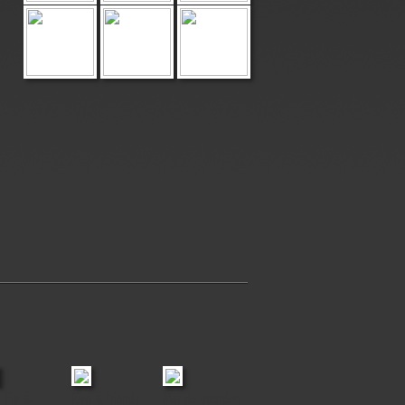
, Pip &
Riko & friends
Met de paarden
Baloo & Luc
Lotte of Mir