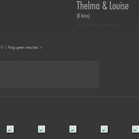
Thelma & Louise
(8 fotos)
10 |
Nog geen reacties >
Boerenroute
Fionnchan Cairns
Jofabi Foto
Calendar Cats
Evy