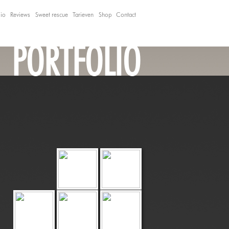
lio
Reviews
Sweet rescue
Tarieven
Shop
Contact
PORTFOLIO