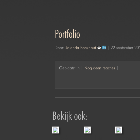
Portfolio
Door:
Jolanda Boekhout
| 22 september 20
Geplaatst in |
Nog geen reacties
|
Bekijk ook:
Duches &
Jofabi Foto
Boerenroute