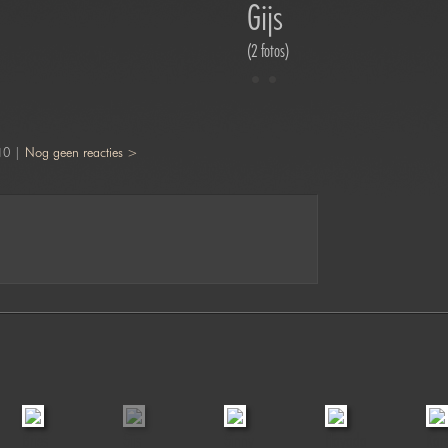
Gijs
(2 fotos)
10 |
Nog geen reacties >
Bries
Gijs
Ginny
Hayada
Kare