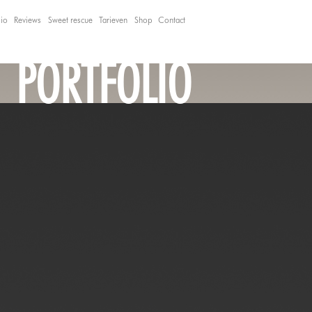
lio
Reviews
Sweet rescue
Tarieven
Shop
Contact
PORTFOLIO