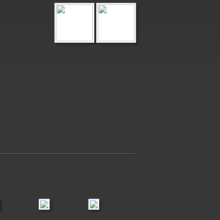
l
Merlijn
Jamie
Danah & Lana
Monster