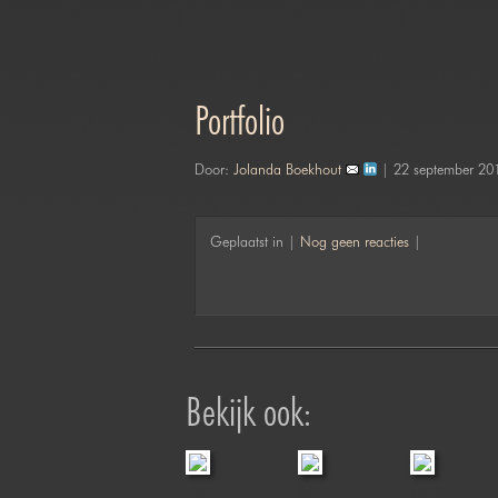
Portfolio
Door:
Jolanda Boekhout
| 22 september 20
Geplaatst in |
Nog geen reacties
|
Bekijk ook:
, Deedee &
Yuna
Utah
Boris
Floris