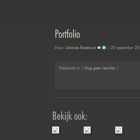
Portfolio
Door:
Jolanda Boekhout
| 22 september 20
Geplaatst in |
Nog geen reacties
|
Bekijk ook:
Duches &
Jofabi Foto
Boerenroute