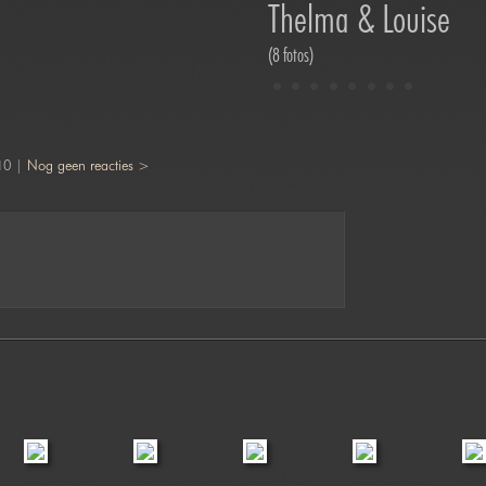
Thelma & Louise
(8 fotos)
10 |
Nog geen reacties >
Boerenroute
Fionnchan Cairns
Jofabi Foto
Calendar Cats
Evy