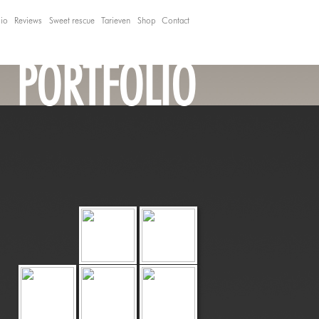
lio
Reviews
Sweet rescue
Tarieven
Shop
Contact
PORTFOLIO