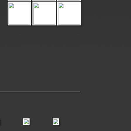
, Pip &
Riko & friends
Met de paarden
Baloo & Luc
Lotte of Mir