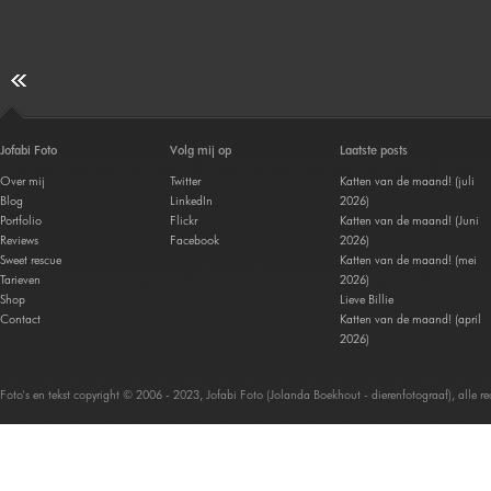
Jofabi Foto
Volg mij op
Laatste posts
Over mij
Twitter
Katten van de maand! (juli
Blog
LinkedIn
2026)
Portfolio
Flickr
Katten van de maand! (Juni
Reviews
Facebook
2026)
Sweet rescue
Katten van de maand! (mei
Tarieven
2026)
Shop
Lieve Billie
Contact
Katten van de maand! (april
2026)
Foto's en tekst copyright © 2006 - 2023, Jofabi Foto (Jolanda Boekhout - dierenfotograaf), alle 