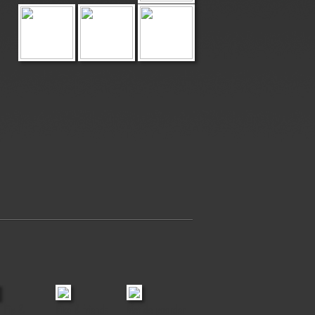
, Pip &
Riko & friends
Met de paarden
Baloo & Luc
Lotte of Mir