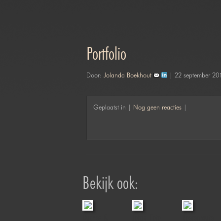
Portfolio
Door:
Jolanda Boekhout
| 22 september 20
Geplaatst in |
Nog geen reacties
|
Bekijk ook:
Duches &
Jofabi Foto
Boerenroute