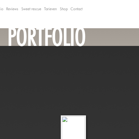
lio
Reviews
Sweet rescue
Tarieven
Shop
Contact
PORTFOLIO