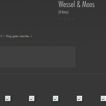
Wessel & Moos
(4 fotos)
10 |
Nog geen reacties >
Boerenroute
Fionnchan Cairns
Jofabi Foto
Calendar Cats
Evy