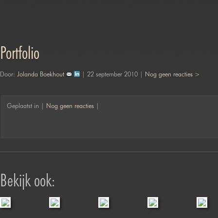
Portfolio
Door:
Jolanda Boekhout
| 22 september 2010 |
Nog geen reacties >
Geplaatst in |
Nog geen reacties
|
Bekijk ook:
Duches &
Jofabi Foto
Boerenroute
Boerenroute
Fionnch