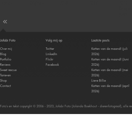
Thomas
Originals
2018
2017
2016 |
Douglas
pups
Jofabi Foto
Volg mij op
Laatste posts
Over mij
Twitter
Katten van de maand! (juli
Blog
LinkedIn
2026)
Portfolio
Flickr
Katten van de maand! (Juni
Reviews
Facebook
2026)
Sweet rescue
Katten van de maand! (mei
Tarieven
2026)
Shop
Lieve Billie
Contact
Katten van de maand! (april
2026)
Foto's en tekst copyright © 2006 - 2023, Jofabi Foto (Jolanda Boekhout - dierenfotograaf), alle 