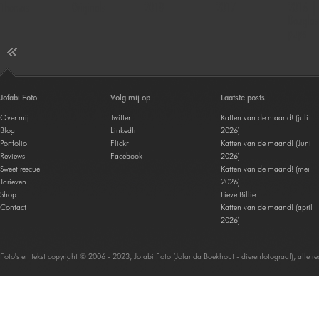
Thomas
Originals
2018
2017
2016 |
Douglas
pups
Jofabi Foto
Volg mij op
Laatste posts
Over mij
Twitter
Katten van de maand! (juli
Blog
LinkedIn
2026)
Portfolio
Flickr
Katten van de maand! (Juni
Reviews
Facebook
2026)
Sweet rescue
Katten van de maand! (mei
Tarieven
2026)
Shop
Lieve Billie
Contact
Katten van de maand! (april
2026)
Foto's en tekst copyright © 2006 - 2023, Jofabi Foto (Jolanda Boekhout - dierenfotograaf), alle 