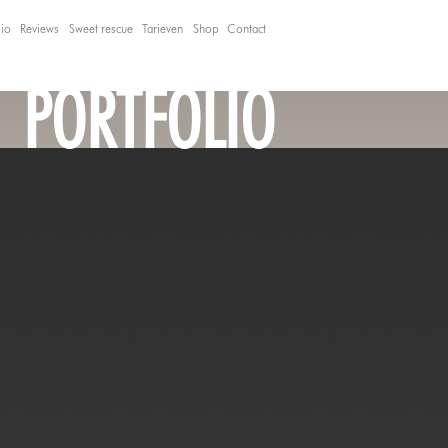
lio
Reviews
Sweet rescue
Tarieven
Shop
Contact
PORTFOLIO