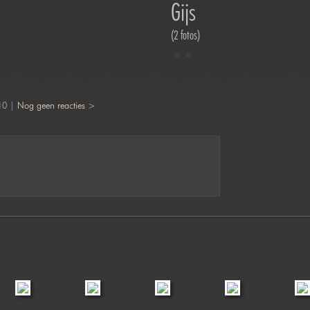
Gijs
(2 fotos)
10 |
Nog geen reacties >
Boerenroute
Fionnchan Cairns
Jofabi Foto
Calendar Cats
Evy