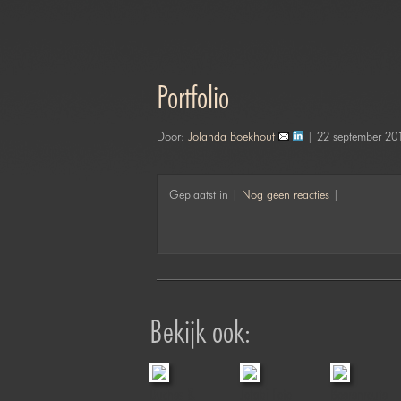
Portfolio
Door:
Jolanda Boekhout
| 22 september 20
Geplaatst in |
Nog geen reacties
|
Bekijk ook:
Duches &
Jofabi Foto
Boerenroute