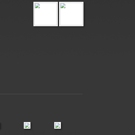
, Pip &
Riko & friends
Met de paarden
Baloo & Luc
Lotte of Mir